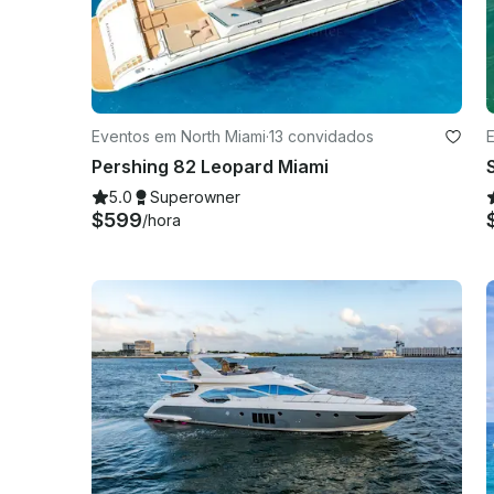
Eventos em North Miami
·
13 convidados
Pershing 82 Leopard Miami
5.0
Superowner
$599
/hora