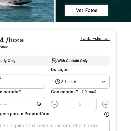
Ver Fotos
4 /hora
Tarifa Estimada
pitão
urly Only
With Captain Only
Duração
2 horas
*
*
e partida
Convidados
(10 máx)
Diminuir valor por
1
Aumentar valor
em para o Proprietário