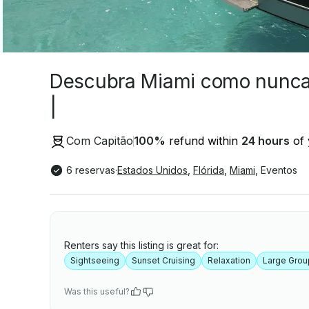
Descubra Miami como nunca 
|
Com Capitão
100
%
refund within
24 hours
of 
6 reservas
·
Estados Unidos
,
Flórida
,
Miami
,
Eventos
Renters say this listing is great for:
Sightseeing
Sunset Cruising
Relaxation
Large Grou
Was this useful?