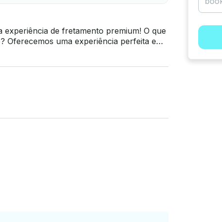
ta e
al e experiente. ✅ Combustível
o para viagens nas principais áreas de
cionais de combustível podem ser aplicados
ngarrafada e uma seleção de refrigerantes.
avorita com um sistema de som de última
s para seu conforto. ✅ BYOB e
das ou pergunte-nos sobre opções
 panorâmicos —
tar Island, Haulover Sandbar, Nixon Sandbar
O. Se você está procurando um aluguel de
u simplesmente procurando um “aluguel de
 para superar suas maiores expectativas.