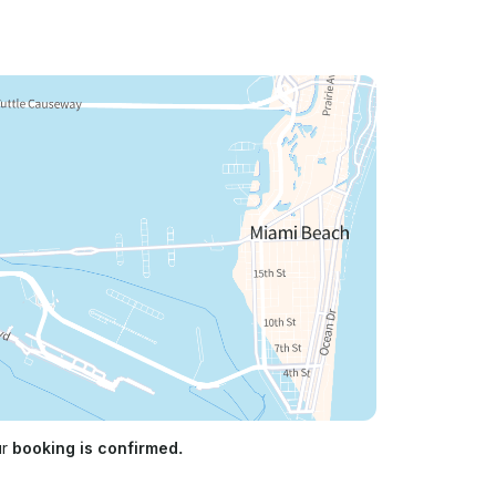
nosco e descubra por que nossos aluguéis
tisfação.
ur
booking is confirmed.