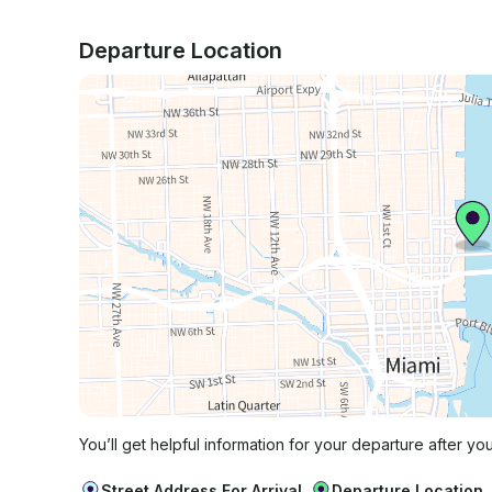
Embarque em uma aventura fretada em Miami co
de barcos são a escolha preferida para luxo e sa
Departure Location
You’ll get helpful information for your departure after yo
Street Address For Arrival
Departure Location