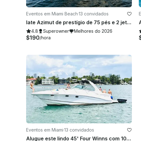
Eventos em Miami Beach
·
13 convidados
Iate Azimut de prestígio de 75 pés e 2 jet skis
4.8
Superowner
Melhores do 2026
$190
/hora
Eventos em Miami
·
13 convidados
Alugue este lindo 45' Four Winns com 100$ de desconto ou Jetski grátis de segunda a sexta-feira!