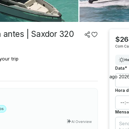
antes | Saxdor 320
$26
Com Ca
your trip
Ho
*
Data
Hora d
ps
Mensag
AI Overview