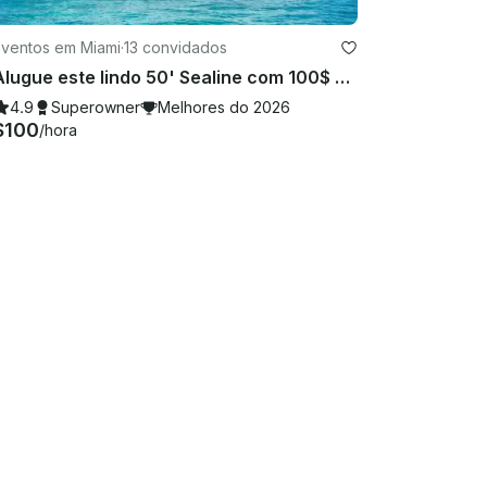
Eventos em Miami
·
13 convidados
Alugue este lindo 50' Sealine com 100$ de desconto ou um jetski grátis de segunda a sexta-feira!
4.9
Superowner
Melhores do 2026
$100
/hora