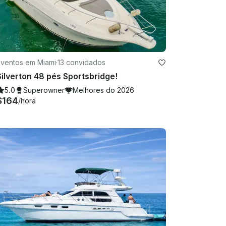
Eventos em Miami
·
13 convidados
Silverton 48 pés Sportsbridge!
5.0
Superowner
Melhores do 2026
$164
/hora