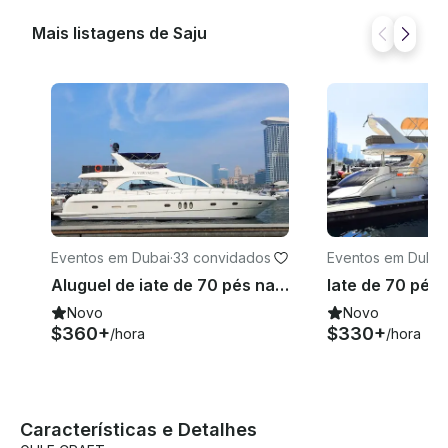
uma experiência inesquecível! Clique no botão
“Solicitar reserva” no GetMyBoat para enviar sua
Mais listagens de Saju
consulta e receber uma oferta personalizada
adaptada às suas necessidades. Prepare-se para
aproveitar o luxo de navegar em um barco de 33 pés
na Marina de Dubai!
Eventos em Dubai
·
33 convidados
Eventos em Dubai
Aluguel de iate de 70 pés na Marina do Porto de Dubai — perfeito para grupos de até 30 convidados
Novo
Novo
$360+
$330+
/hora
/hora
Características e Detalhes