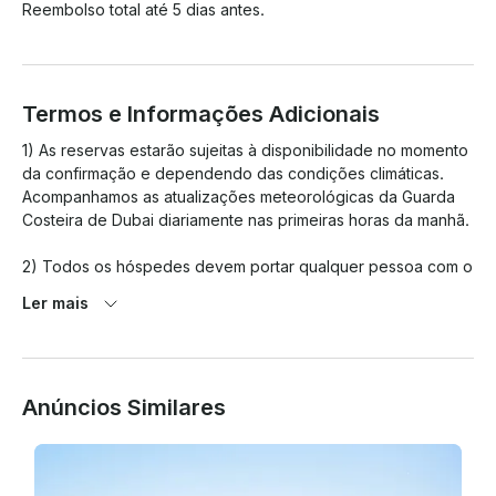
Reembolso total até 5 dias antes.
Termos e Informações Adicionais
1) As reservas estarão sujeitas à disponibilidade no momento 
da confirmação e dependendo das condições climáticas. 
Acompanhamos as atualizações meteorológicas da Guarda 
Costeira de Dubai diariamente nas primeiras horas da manhã. 

2) Todos os hóspedes devem portar qualquer pessoa com o 
documento de identidade original válido e isso é obrigatório 
Ler mais
pela lei dos Emirados Árabes Unidos (ID dos 
Emirates/Passaporte/carteira de habilitação dos Emirados 
Árabes Unidos). Qualquer hóspede sem identificação 
pessoal não será permitido a bordo. 

Anúncios Similares
3) Qualquer atraso causado pelo hóspede não será ajustado 
na extensão do tempo de viagem. 
