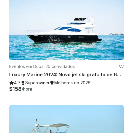
4) O número de passageiros (número de funcionários) não 
deve exceder o registrado pela legislação dos Emirados 
Árabes Unidos. O número de funcionários inclui adultos, 
crianças e bebês. 

5) Todos os hóspedes menores de 21 anos devem ser 
supervisionados por um adulto (guardiões/pais) a bordo. 

6) Todos os alimentos trazidos a bordo pelos hóspedes 
devem ser aprovados pelos regulamentos de segurança e 
alimentação dos Emirados Árabes Unidos. 

Eventos em Dubai
·
20 convidados
Luxury Marine 2024: Novo jet ski gratuito de 60 pés, terraço para banhos de sol espaçoso em Dubai, a melhor oferta
7) Todas as viagens de pesca devem ser realizadas de 
acordo com os regulamentos dos Emirados Árabes Unidos. 

4.7
Superowner
Melhores do 2026
$158
/hora
8) Animais ou animais de estimação não são permitidos a 
bordo. 

9) Nenhuma bebida alcoólica é servida a bordo. Os 
hóspedes podem levar suas próprias bebidas alcoólicas a 
bordo (legislação dos Emirados Árabes Unidos aplicável). 
