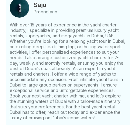
perfeita para explorar os marcos icônicos da Marina
Saju
de Dubai . Viagens dedicadas por horário e preço:
Proprietário
Horário mínimo de reserva: - dias úteis: 2 horas (3
horas durante o pôr do sol) - Fins de semana: 3
With over 15 years of experience in the yacht charter
horas (4 horas durante o pôr do sol) - Feriados
industry, I specialize in providing premium luxury yacht
públicos: 3 horas (4 horas durante o pôr do sol)
rentals, superyachts, and megayachts in Dubai, UAE.
Detalhes de preços disponíveis mediante consulta.
Whether you're looking for a relaxing yacht tour in Dubai,
Envie-nos uma mensagem para obter a melhor
an exciting deep-sea fishing trip, or thrilling water sports
activities, I offer personalized experiences to suit your
oferta personalizada. Pontos turísticos e opções de
needs. I also arrange customized yacht charters for 2-
passeios: - - Dubai Marina - JBR (Jumeirah Beach
day, weekly, and monthly rentals, ensuring you enjoy the
Residence) - Bluewaters Island e Ain Dubai O -
best of Dubai’s coastal beauty. As an expert in yacht
icônico horizonte à beira-mar Palm Jumeirah -
rentals and charters, I offer a wide range of yachts to
Custos adicionais do Burj Al Arab: - Alimentos e
accommodate any occasion. From intimate yacht tours in
bebidas: disponíveis a um custo adicional (ou traga
Dubai to large group parties on superyachts, I ensure
exceptional service and unforgettable experiences.
seu próprio) Coleta e entrega: coleta e entrega
Book your next yacht charter with me, and let’s explore
convenientes na Marina de Dubai. Detalhes
the stunning waters of Dubai with a tailor-made itinerary
específicos serão fornecidos após a confirmação da
that suits your preferences. For the best yacht rental
reserva. O que levar: - alimentos e bebidas pessoais
Dubai has to offer, reach out today and experience the
(opcional) - Roupa de banho, protetor solar e
luxury of cruising on Dubai’s iconic waters!
câmeras para fotos - Qualquer item pessoal adicional
que você queira para sua viagem Reserve agora para