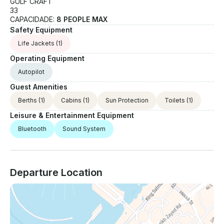
GULF CRAFT
33
CAPACIDADE:
8 PEOPLE MAX
Safety Equipment
Life Jackets
(1)
Operating Equipment
Autopilot
Guest Amenities
Berths
(1)
Cabins
(1)
Sun Protection
Toilets
(1)
Leisure & Entertainment Equipment
Bluetooth
Sound System
Departure Location