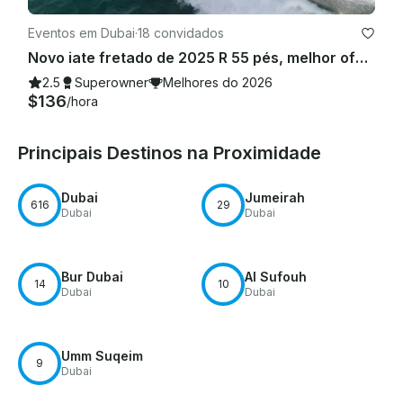
Eventos em Dubai
·
18 convidados
Novo iate fretado de 2025 R 55 pés, melhor oferta na Marina de Dubai para 15 pessoas
2.5
Superowner
Melhores do 2026
$136
/hora
Principais Destinos na Proximidade
Dubai
Jumeirah
616
29
Dubai
Dubai
Bur Dubai
Al Sufouh
14
10
Dubai
Dubai
Umm Suqeim
9
Dubai