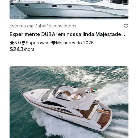
Eventos em Dubai
·
15 convidados
Experimente DUBAI em nossa linda Majestade de 52 pés
5.0
Superowner
Melhores do 2026
$243
/hora