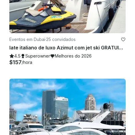
política de cancelamento? 

R: Verifique a plataforma da GetMyBoat para obter os termos 
de cancelamento aplicáveis a esta reserva. P: Os passeios 
turísticos estão incluídos? 

Eventos em Dubai
·
25 convidados
Iate italiano de luxo Azimut com jet ski GRATUITO A melhor oferta da Marina de Dubai
R: Sim, você pode desfrutar de vistas deslumbrantes da 
4.5
Superowner
Melhores do 2026
Marina de Dubai e seus pontos turísticos durante sua viagem. 
$157
/hora
P: Onde fica o ponto de embarque? 

R: O local de coleta e entrega é na Marina de Dubai, e os 
detalhes específicos serão compartilhados na confirmação 
da reserva.