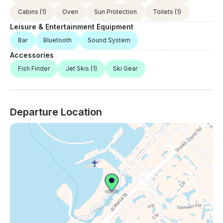
Cabins
(1)
Oven
Sun Protection
Toilets
(1)
Leisure & Entertainment Equipment
Bar
Bluetooth
Sound System
Accessories
Fish Finder
Jet Skis
(1)
Ski Gear
Departure Location