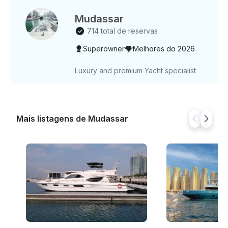
inesquecível! ______ LOCAL DE PARTIDA A viagem
Mudassar
parte da Marina de Dubai. O local exato da partida e
os detalhes de contato serão compartilhados com
714 total de reservas
você assim que sua reserva for confirmada.
Superowner
Melhores do 2026
Luxury and premium Yacht specialist
Mais listagens de Mudassar