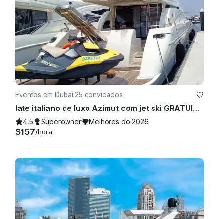
Eventos em Dubai
·
25 convidados
Iate italiano de luxo Azimut com jet ski GRATUITO A melhor oferta da Marina de Dubai
4.5
Superowner
Melhores do 2026
$157
/hora