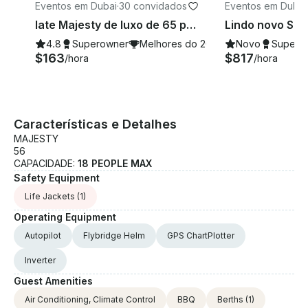
Eventos em Dubai
·
30 convidados
Eventos em Dubai
Iate Majesty de luxo de 65 pés em Dubai para festas e eventos — até 30 convidados
4.8
Superowner
Melhores do 2026
Novo
Supero
$163
$817
/hora
/hora
Características e Detalhes
MAJESTY
56
CAPACIDADE:
18 PEOPLE MAX
Safety Equipment
Life Jackets
(1)
Operating Equipment
Autopilot
Flybridge Helm
GPS ChartPlotter
Inverter
Guest Amenities
Air Conditioning, Climate Control
BBQ
Berths
(1)