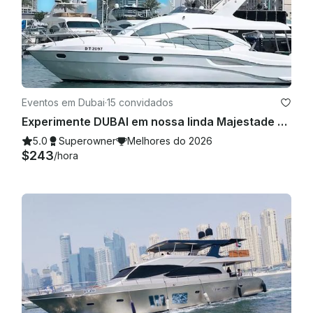
Eventos em Dubai
·
15 convidados
Experimente DUBAI em nossa linda Majestade de 52 pés
5.0
Superowner
Melhores do 2026
$243
/hora