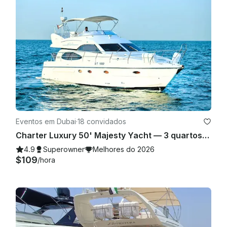
Eventos em Dubai
·
18 convidados
Charter Luxury 50' Majesty Yacht — 3 quartos, até 18 hóspedes na Marina de Dubai
4.9
Superowner
Melhores do 2026
$109
/hora