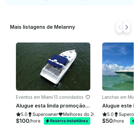
Mais listagens de Melanny
Eventos em Miami
·
13 convidados
Lanchas em Miami
Alugue esta linda promoção Sea Ray Weekdays de 45 pés
5.0
Superowner
Melhores do 2026
5.0
Superown
$100
$50
/hora
/hora
Reserva instantânea
R