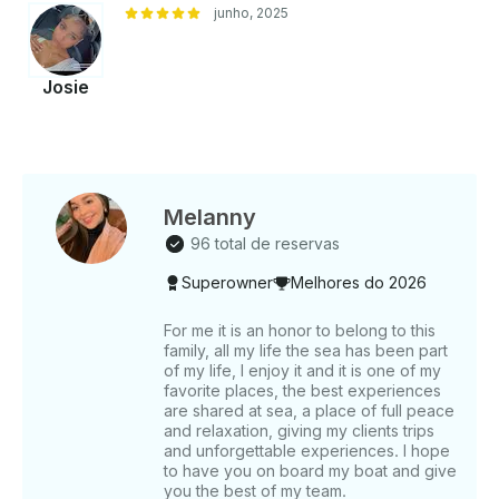
gentilmente que não traga vinho tinto) • Copos,
junho, 2025
pratos e talheres de plástico. Eles podem ser
fornecidos por solicitação. Outras coisas a saber •
As dicas não estão incluídas, mas agradecemos
Josie
muito se você achar que a equipe fez um excelente
trabalho. • A Jetski exigirá uma licença temporária.
Tem um custo de $12,99 e é necessário para
hóspedes nascidos após 1987. (Os passageiros não
precisam dessa licença) A idade mínima para dirigir o
jetski é de 16 anos com a presença dos
Melanny
pais/responsáveis. Reserve sua escapada em Miami
96 total de reservas
agora! Fuja, explore e desfrute de uma experiência
de iate premium como nenhuma outra.
Superowner
Melhores do 2026
For me it is an honor to belong to this
family, all my life the sea has been part
of my life, I enjoy it and it is one of my
favorite places, the best experiences
are shared at sea, a place of full peace
and relaxation, giving my clients trips
and unforgettable experiences. I hope
to have you on board my boat and give
you the best of my team.