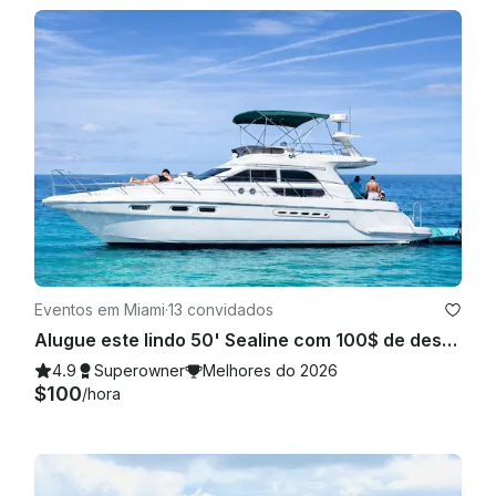
Eventos em Miami
·
13 convidados
Alugue este lindo 50' Sealine com 100$ de desconto ou um jetski grátis de segunda a sexta-feira!
4.9
Superowner
Melhores do 2026
$100
/hora