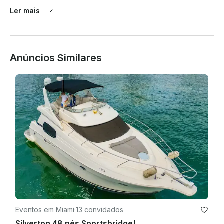
direito de cancelar a viagem sem reembolso se algum 
Ler mais
membro da tripulação se sentir assediado ou discriminado de 
alguma forma. 

Aviso rápido 

Anúncios Similares
O FWC agora exige que o locatário principal tenha uma 
identificação de segurança de navegação, caso tenha 
nascido em ou após 1º de janeiro de 1988. 
(Compartilharemos o link após a reserva — é um processo 
on-line rápido

.) Política de cancelamento do tempo 

Miami está localizada em uma área tropical do mundo e tem 
mudanças climáticas e microclimas que mudam rapidamente. 
Portanto, isso pode mudar nossa rota de viagem, pois às 
vezes o norte pode ser melhor que o sul ou vice-versa. 

Ao mesmo tempo, as previsões meteorológicas são bastante 
Eventos em Miami
·
13 convidados
exageradas aqui, por isso temos uma política rígida de 
Silverton 48 pés Sportsbridge!