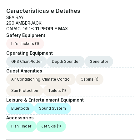
Características e Detalhes
SEA RAY
290 AMBERJACK
CAPACIDADE:
11 PEOPLE MAX
Safety Equipment
Life Jackets
(1)
Operating Equipment
GPS ChartPlotter
Depth Sounder
Generator
Guest Amenities
Air Conditioning, Climate Control
Cabins
(1)
Sun Protection
Toilets
(1)
Leisure & Entertainment Equipment
Bluetooth
Sound System
Accessories
Fish Finder
Jet Skis
(1)