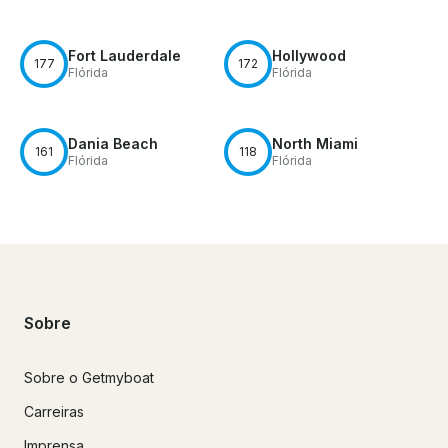
Fort Lauderdale
Hollywood
177
172
Flórida
Flórida
Dania Beach
North Miami
161
118
Flórida
Flórida
Sobre
Sobre o Getmyboat
Carreiras
Imprensa