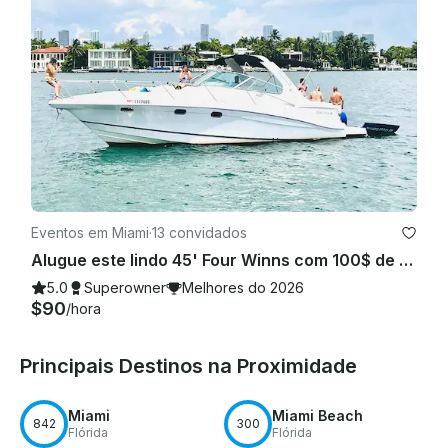
Eventos em Miami
·
13 convidados
Alugue este lindo 45' Four Winns com 100$ de desconto ou Jetski grátis de segunda a sexta-feira!
5.0
Superowner
Melhores do 2026
$90
/hora
Principais Destinos na Proximidade
Miami
Miami Beach
842
300
Flórida
Flórida