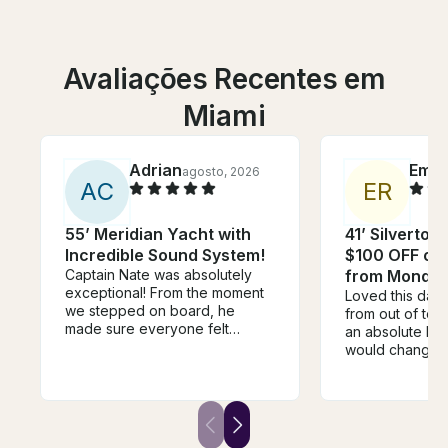
Avaliações Recentes em
Miami
Adrian
Emm
agosto, 2026
A
C
E
R
55’ Meridian Yacht with
41’ Silverton
Incredible Sound System!
$100 OFF or 
Captain Nate was absolutely
from Monday
exceptional! From the moment
Loved this day
we stepped on board, he
from out of to
made sure everyone felt
an absolute blas
welcome, relaxed, and taken
would change i
care of. He went above and
time of leavin
beyond in every way. One of
rushed to start
the highlights of the day was
but it was an ho
when he grilled fresh pizza for
before our end
us on the boat—it was
were just sitting