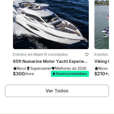
Eventos em Miami
·
13 convidados
Eventos em
65ft Numarine Motor Yacht Experience at River Landing Marina
Novo
Superowner
Melhores do 2026
Novo
$300
$210+
/hora
/ho
Reserva instantânea
Ver Todos