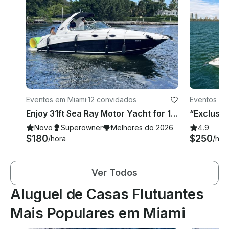
Eventos em Miami
·
12 convidados
Eventos em
Enjoy 31ft Sea Ray Motor Yacht for 12 Guests in Miami
Novo
Superowner
Melhores do 2026
4.9
$180
$250
/hora
/hor
Ver Todos
Aluguel de Casas Flutuantes
Mais Populares em Miami