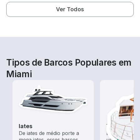
Ver Todos
Tipos de Barcos Populares em
Miami
Iates
Tours
De iates de médio porte a
Explore as ág
mega iates, esses barcos
um aluguel de