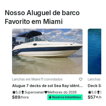
Nosso Aluguel de barco
Favorito em Miami
Lanchas em Miami
·
11 convidados
Lanchas em
Alugue 7 decks de sol Sea Ray idênticos de 26 pés em Miami, Flórida!
5.0
Superowner
Melhores do 2026
5.0
Su
$89
$57+
/hora
/hor
Reserva instantânea