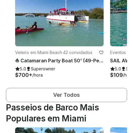
Veleiro em Miami Beach
·
42 convidados
Eventos em
⛵️ Catamaran Party Boat 50' (49-Person)
5.0
Superowner
5.0
Su
$700+
$109
/hora
/hor
Ver Todos
Passeios de Barco Mais
Populares em Miami