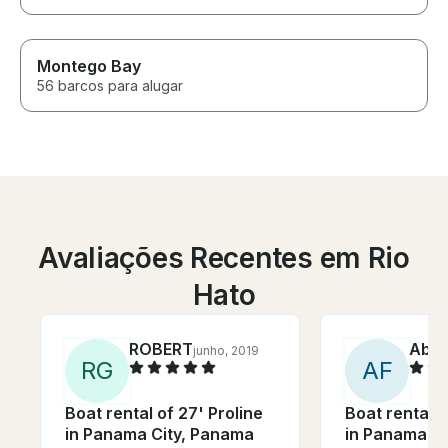
Montego Bay
56 barcos para alugar
Avaliações Recentes em Rio
Hato
ROBERT
Abb
junho, 2019
R
G
A
F
Boat rental of 27' Proline
Boat rental o
in Panama City, Panama
in Panama C