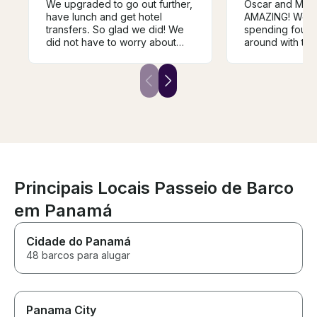
We upgraded to go out further,
Oscar and Mos
have lunch and get hotel
AMAZING! We ha
transfers. So glad we did! We
spending four 
did not have to worry about
around with thes
anything but showing up! They
caught a fish a
made us ceviche with our catch
ceviche with it. We went up
right on the boat! Delicious! We
close to the locks. We
speak very little Spanish but it
swimming near t
was not a problem at all. There
Perfect day!
was a little hiccup with the
communication but they made it
right. Will definitely do again!
Principais Locais Passeio de Barco
em Panamá
Cidade do Panamá
48 barcos para alugar
Panama City