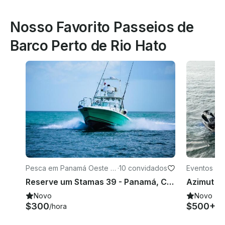
Nosso Favorito Passeios de
Barco Perto de Rio Hato
Pesca em Panamá Oeste Pr
·
10 convidados
Eventos em
ovince
amá
Reserve um Stamas 39 - Panamá, Cidade do Panamá - Majo Fishing Lodge
Novo
Novo
$300
$500+
/hora
/h