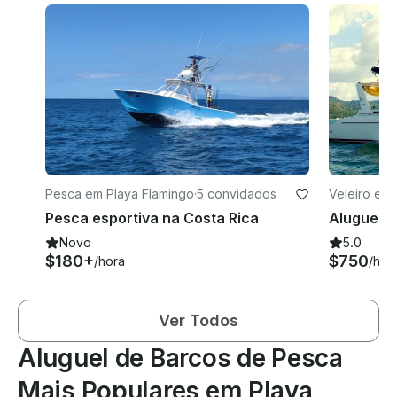
Pesca em Playa Flamingo
·
5 convidados
Veleiro em 
Pesca esportiva na Costa Rica
Novo
5.0
$180+
$750
/hora
/hor
Ver Todos
Aluguel de Barcos de Pesca
Mais Populares em Playa