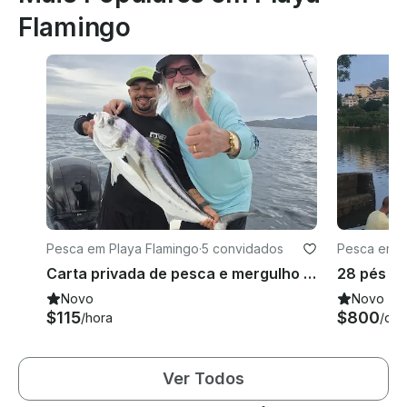
Flamingo
Pesca em Playa Flamingo
·
5 convidados
Pesca em P
Carta privada de pesca e mergulho com snorkel em Playa Flamingo/Conchal/Tamarindo
28 pés de
Novo
Novo
$115
$800
/hora
/dia
Ver Todos