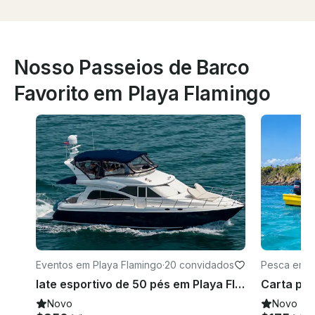
Nosso Passeios de Barco
Favorito em Playa Flamingo
Eventos em Playa Flamingo
·
20 convidados
Pesca em P
Iate esportivo de 50 pés em Playa Flamingo, Costa Rica
Novo
Novo