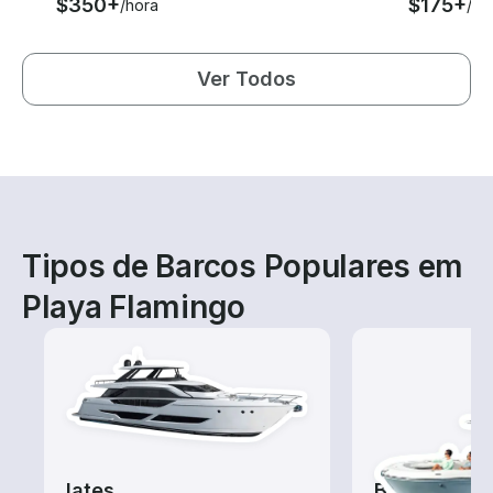
$350+
$175+
/hora
/ho
Ver Todos
Tipos de Barcos Populares em
Playa Flamingo
Iates
Barcos de 