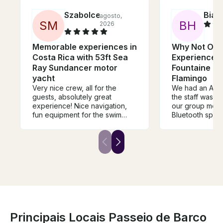
Szabolce
Bian
agosto,
S
M
B
H
2026
Memorable experiences in
Why Not Oce
Costa Rica with 53ft Sea
Experience- 
Ray Sundancer motor
Fountaine Paj
yacht
Flamingo
Very nice crew, all for the
We had an AMA
guests, absolutely great
the staff was p
experience! Nice navigation,
our group memb
fun equipment for the swim
Bluetooth spea
stops, excellent and healthy
Captain reache
snacks, lots of refreshments,
coordinated to r
focused service.
They were the b
Principais Locais Passeio de Barco