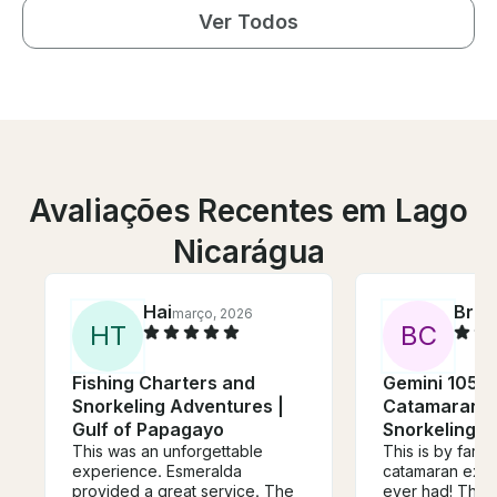
Ver Todos
Avaliações Recentes em Lago
Nicarágua
Hai
Brec
março, 2026
H
T
B
C
Fishing Charters and
Gemini 105M 
Snorkeling Adventures |
Catamaran Sa
Gulf of Papagayo
Snorkeling i
This was an unforgettable
This is by far t
experience. Esmeralda
catamaran expe
provided a great service. The
ever had! The w