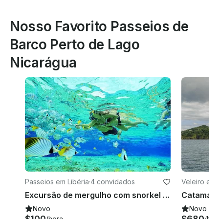
Nosso Favorito Passeios de
Barco Perto de Lago
Nicarágua
Passeios em Libéria
·
4 convidados
Veleiro em
Excursão de mergulho com snorkel no belo Golfo de Papagayo
Novo
Novo
$100
$680
/hora
/hor