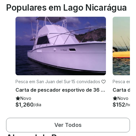
Populares em Lago Nicarágua
Pesca em San Juan del Sur
·
15 convidados
Pesca em L
Carta de pescador esportivo de 36 pés para 15 pessoas em Rivas, Nicarágua
Novo
Novo
$1,260
$152
/dia
/hora
Ver Todos