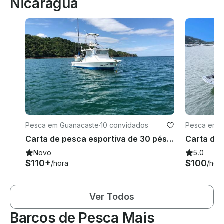
Nicarágua
Pesca em Guanacaste
·
10 convidados
Pesca em S
Carta de pesca esportiva de 30 pés para 6 pessoas na Província de Guanacaste
Novo
5.0
$110+
$100
/hora
/hor
Ver Todos
Barcos de Pesca Mais