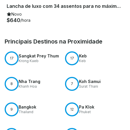
Lancha de luxo com 34 assentos para no máximo 26 pessoas
Novo
$640
/hora
Principais Destinos na Proximidade
Sangkat Prey Thum
Keb
17
17
Krong Kaeb
Keb
Nha Trang
Koh Samui
8
7
Khanh Hoa
Surat Thani
Bangkok
Pa Klok
9
12
Thailand
Phuket