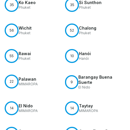
Ko Kaeo
Si Sunthon
35
35
Phuket
Phuket
Wichit
Chalong
56
52
Phuket
Phuket
Rawai
Hanói
55
10
Phuket
Hanói
Barangay Buena
Palawan
22
9
Suerte
MIMAROPA
El Nido
El Nido
Taytay
14
14
MIMAROPA
MIMAROPA