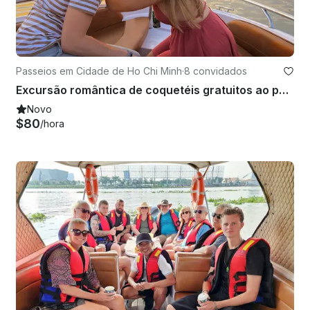
Passeios em Cidade de Ho Chi Minh
·
8 convidados
Excursão romântica de coquetéis gratuitos ao pôr do sol em lancha de luxo, HCMC
Novo
$80
/hora