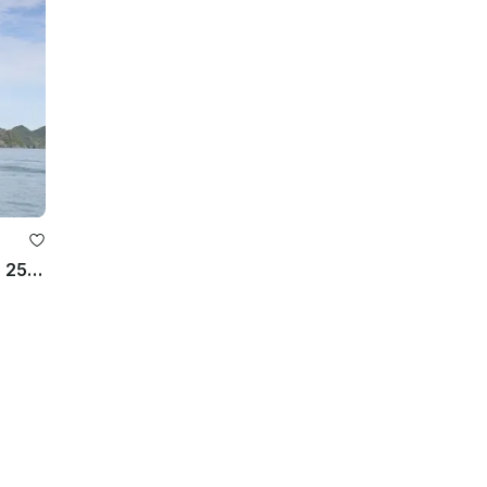
Alugue um Mega Yacht Power para 25 pessoas em Quoc Tu Giam, Vietnã