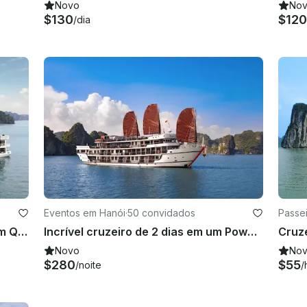
Novo
No
$130
$120
/dia
Eventos em Hanói
·
50 convidados
Passe
Desfrute de um cruzeiro privado em Quoc Tu Giam, Vietnã, em um Power Mega Yacht
Incrível cruzeiro de 2 dias em um Power Mega Yacht em Quoc Tu Giam, Vietnã
Cruze
Novo
No
$280
$55
/noite
/