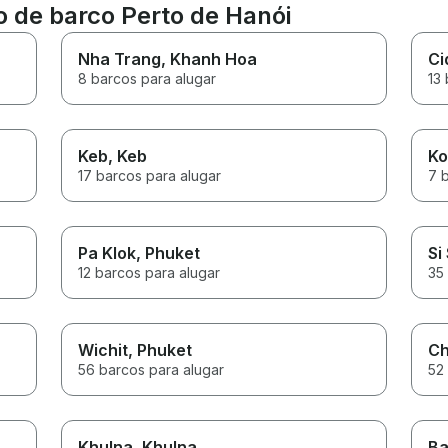
o de barco Perto de Hanói
Nha Trang
, Khanh Hoa
Ci
8 barcos para alugar
13 
Keb
, Keb
Ko
17 barcos para alugar
7 
Pa Klok
, Phuket
Si
12 barcos para alugar
35
Wichit
, Phuket
Ch
56 barcos para alugar
52
Khulna
, Khulna
Ba