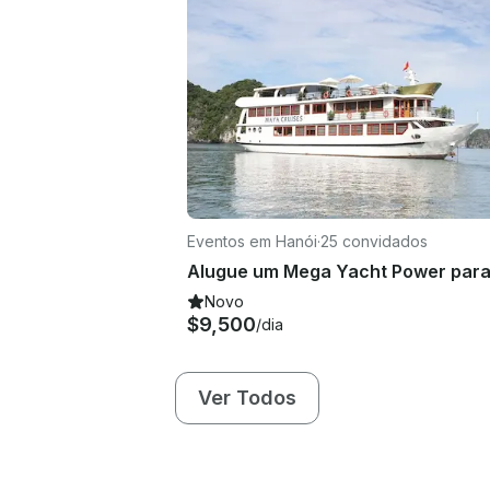
Eventos em Hanói
·
25 convidados
Novo
$9,500
/dia
Ver Todos