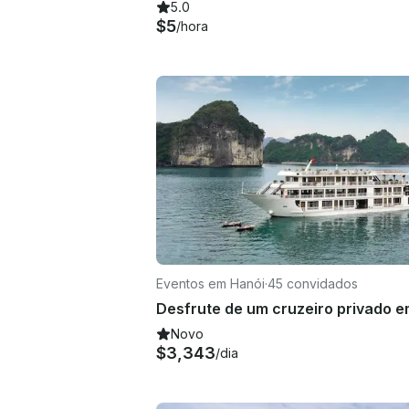
5.0
$5
/hora
Eventos em Hanói
·
45 convidados
Novo
$3,343
/dia