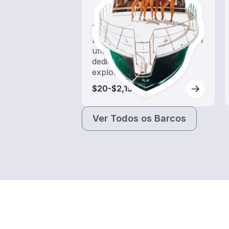
Tours
Explore as águas locais com
um aluguel de barco
dedicado a passeios e
exploração
$20-$2,155
Ver Todos os Barcos