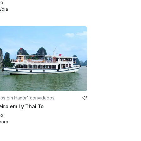
vo
/dia
ios em Hanói
·
1 convidados
iro em Ly Thai To
vo
hora