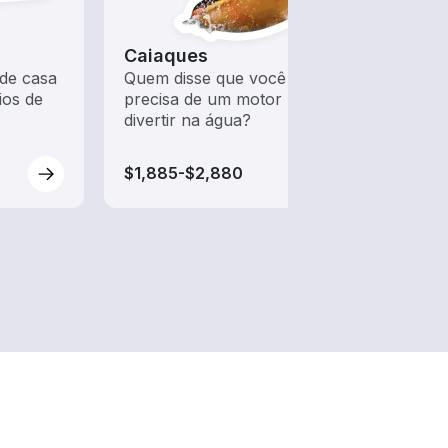
Caiaques
Raft
de casa
Quem disse que você
Uma a
ios de
precisa de um motor para se
para 
divertir na água?
$1,885-$2,880
$2,9