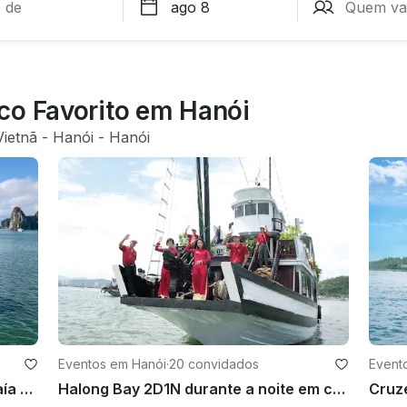
co Favorito em Hanói
Vietnã
 - 
Hanói
 - 
Hanói
Eventos em Hanói
·
20 convidados
Event
Viagem de cruzeiro de 1 dia pela Baía de Ha Long - caverna, ilha, caiaque e buffet de almoço com tudo incluído
Halong Bay 2D1N durante a noite em cruzeiro de 3 estrelas em Hanói
Cruze