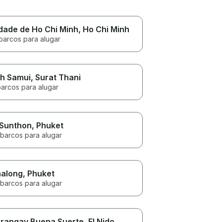
dade de Ho Chi Minh
, Ho Chi Minh
barcos para alugar
h Samui
, Surat Thani
barcos para alugar
 Sunthon
, Phuket
 barcos para alugar
along
, Phuket
 barcos para alugar
rangay Buena Suerte
, El Nido