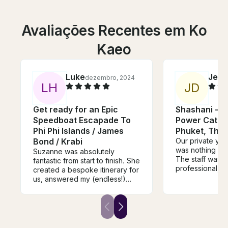
Avaliações Recentes em Ko
Kaeo
Luke
Jeni
dezembro, 2024
L
H
J
D
Get ready for an Epic
Shashani - L
Speedboat Escapade To
Power Catam
Phi Phi Islands / James
Phuket, Thai
Bond / Krabi
Our private ya
was nothing sho
Suzanne was absolutely
The staff was at
fantastic from start to finish. She
professional, a
created a bespoke itinerary for
made us feel t
us, answered my (endless!)
from start to fi
questions promptly and with
absolutely ex
care, and made sure my dream
expectations t
proposal went ahead perfectly
fresh, flavorful
with a fantastic boat crew. We
prepared every
couldn’t have hoped for more,