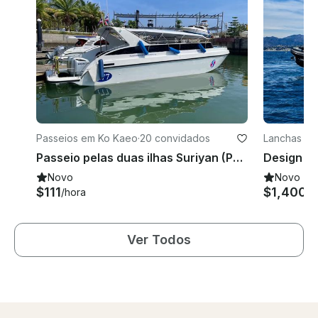
Passeios em Ko Kaeo
·
20 convidados
Lanchas em
Passeio pelas duas ilhas Suriyan (Phi Phi e Ilha Khai)
Novo
Novo
$111
$1,400
/hora
/h
Ver Todos