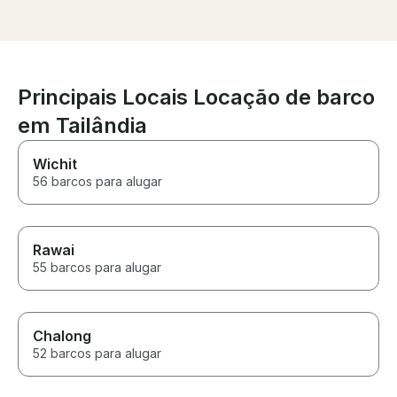
route was thoug
and would highly recommend!
giving us breat
and unforgetta
along the way.
was seamless t
entire process
Principais Locais Locação de barco
everything feel
well organized.
em Tailândia
recommend this
anyone looking 
Wichit
and memorable
56 barcos para alugar
Rawai
55 barcos para alugar
Chalong
52 barcos para alugar