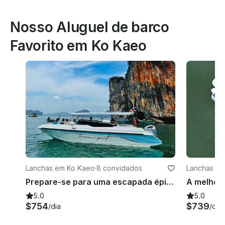
Nosso Aluguel de barco
Favorito em Ko Kaeo
Lanchas em Ko Kaeo
·
8 convidados
Lanchas em
Prepare-se para uma escapada épica de lancha às Ilhas Phi Phi//James Bond/Krabi
A melhor 
5.0
5.0
$754
$739
/dia
/dia