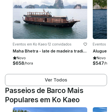
Eventos em Ko Kaeo
·
12 convidados
Eventos em
Maha Bhetra - Iate de madeira tradicional de 90 pés em Phuket
Novo
Novo
$658
$547
/hora
/hor
Ver Todos
Passeios de Barco Mais
Populares em Ko Kaeo