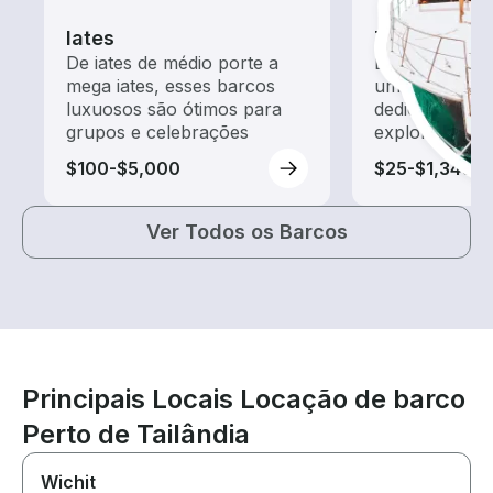
Iates
Tours
De iates de médio porte a
Explore as ág
mega iates, esses barcos
um aluguel de
luxuosos são ótimos para
dedicado a pa
grupos e celebrações
exploração
$100-$5,000
$25-$1,340
Ver Todos os Barcos
Principais Locais Locação de barco
Perto de Tailândia
Wichit