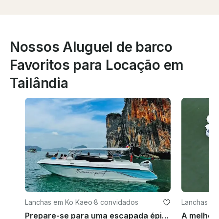
Nossos Aluguel de barco
Favoritos para Locação em
Tailândia
Lanchas em Ko Kaeo
·
8 convidados
Lanchas em
Prepare-se para uma escapada épica de lancha às Ilhas Phi Phi//James Bond/Krabi
A melhor 