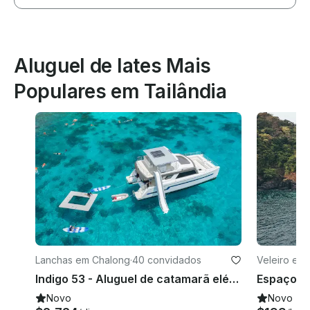
Aluguel de Iates Mais
Populares em Tailândia
Lanchas em Chalong
·
40 convidados
Veleiro em
Indigo 53 - Aluguel de catamarã elétrico privado
Novo
Novo