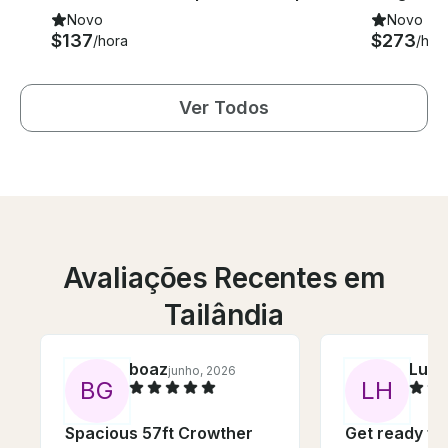
Novo
Novo
$137
$273
/hora
/hor
Ver Todos
Avaliações Recentes em
Tailândia
boaz
Luke
junho, 2026
B
G
L
H
Spacious 57ft Crowther
Get ready fo