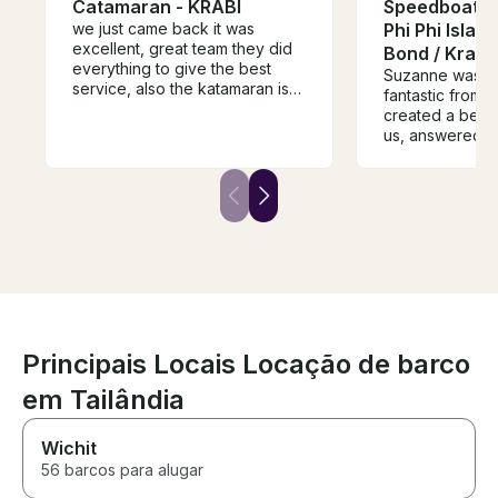
Catamaran - KRABI
Speedboat E
we just came back it was
Phi Phi Islan
excellent, great team they did
Bond / Krabi
everything to give the best
Suzanne was ab
service, also the katamaran is
fantastic from star
speciues.
created a bespo
us, answered m
questions promp
care, and made
proposal went 
with a fantastic 
couldn’t have 
and would high
Principais Locais Locação de barco
em Tailândia
Wichit
56 barcos para alugar