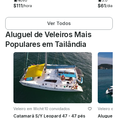
Novo
5.0
$111
$61
/hora
/dia
Ver Todos
Aluguel de Veleiros Mais
Populares em Tailândia
Veleiro em Wichit
·
10 convidados
Veleiro em
Catamarã S/Y Leopard 47 - 47 pés