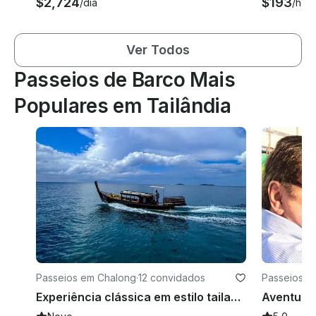
$2,724
$193
/dia
/hor
Ver Todos
Passeios de Barco Mais
Populares em Tailândia
Passeios em Chalong
·
12 convidados
Passeios e
Experiência clássica em estilo tailandês para 6 a 10 pessoas