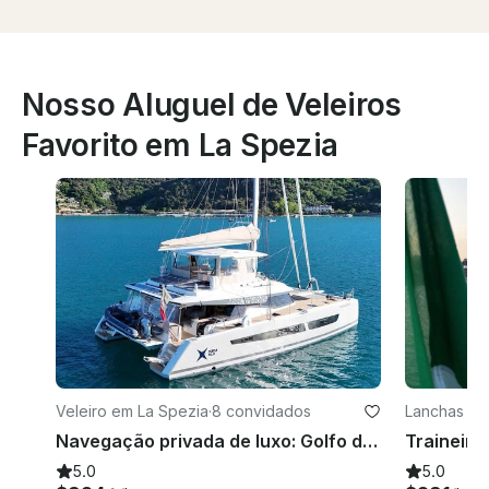
Nosso Aluguel de Veleiros
Favorito em La Spezia
Veleiro em La Spezia
·
8 convidados
Lanchas em
Navegação privada de luxo: Golfo dei Poeti e Cinque Terre até Portofino
5.0
5.0