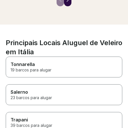
prepared for everything, and
was served with
so kind. We will most definitely
ingredients. By the end of the
be back and will be sending
trip, we were 
everyone we know who comes
contact informa
to the area to Nana Blu!
time we might 
friends. 6 o
Principais Locais Aluguel de Veleiro
em Itália
Tonnarella
19 barcos para alugar
Salerno
23 barcos para alugar
Trapani
39 barcos para alugar