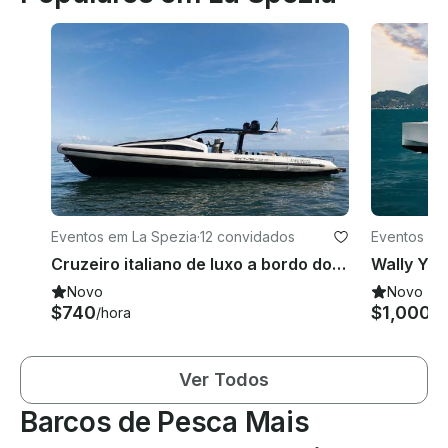
Eventos em La Spezia
·
12 convidados
Eventos em
a
Cruzeiro italiano de luxo a bordo do Anvera RIB de 55 pés para 12 pessoas em La Spezia
Novo
Novo
$740
$1,000
/hora
/h
Ver Todos
Barcos de Pesca Mais