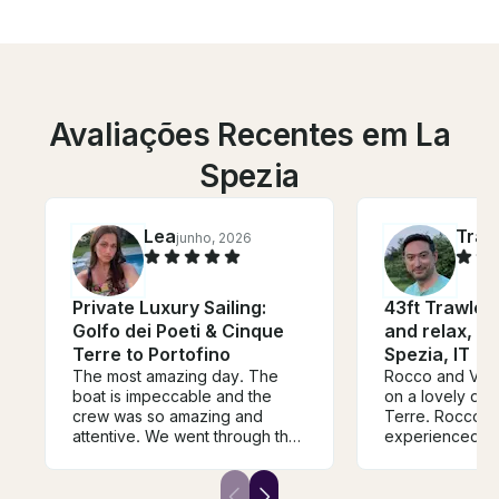
Avaliações Recentes em La
Spezia
Lea
Trav
junho, 2026
Private Luxury Sailing:
43ft Trawler
Golfo dei Poeti & Cinque
and relax, fo
Terre to Portofino
Spezia, IT
The most amazing day. The
Rocco and Vict
boat is impeccable and the
on a lovely day
crew was so amazing and
Terre. Rocco is an
attentive. We went through the
experienced ca
Gulf of Poets and made a few
knowledgeable host. P
stops to swim. They cooked a
provided the per
phenomenal meal, were
setting for a day a