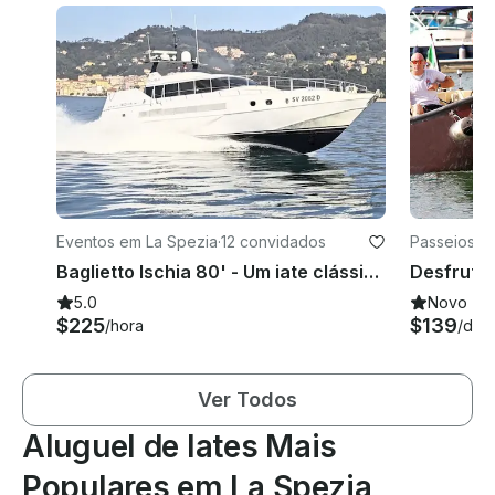
Eventos em La Spezia
·
12 convidados
Passeios e
Baglietto Ischia 80' - Um iate clássico e luxuoso!
5.0
Novo
$225
$139
/hora
/dia
Ver Todos
Aluguel de Iates Mais
Populares em La Spezia