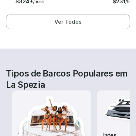
$324+
$231
/hora
/hora
Ver Todos
Tipos de Barcos Populares em
La Spezia
Tours
Iates