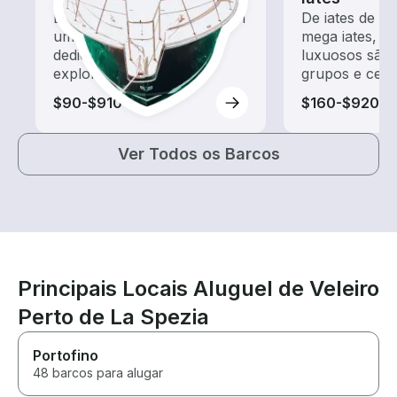
Explore as águas locais com
De iates de m
um aluguel de barco
mega iates, e
dedicado a passeios e
luxuosos são 
exploração
grupos e cele
$90-$910
$160-$920
Ver Todos os Barcos
Principais Locais Aluguel de Veleiro
Perto de La Spezia
Portofino
48 barcos para alugar