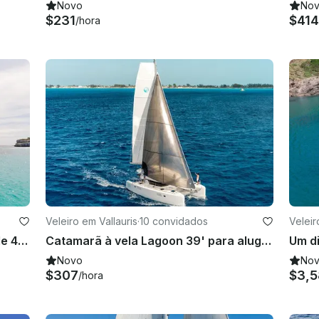
Novo
No
$231
$41
/hora
Veleiro em Vallauris
·
10 convidados
Veleir
Iate à vela Beneteau Oceanis 41.1 de 40 pés em Antibes, Riviera Francesa
Catamarã à vela Lagoon 39' para alugar em Antibes, França
Novo
No
$307
$3,5
/hora