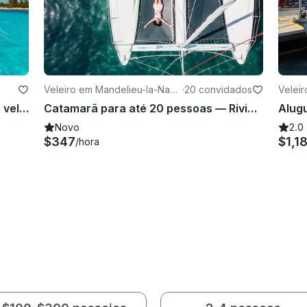
Veleiro em Mandelieu-la-Nap
·
20 convidados
Velei
oule
Dia excepcional em um catamarã à vela Lagoon 52F em Cannes
Catamarã para até 20 pessoas — Riviera Francesa | Capitão incluído
Novo
2.0
$347
$1,1
/hora