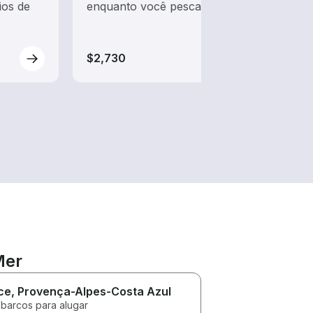
ios de
enquanto você pesca
pesca
barco
iates
$2,730
$2,7
Mer
ce
, Provença-Alpes-Costa Azul
 barcos para alugar