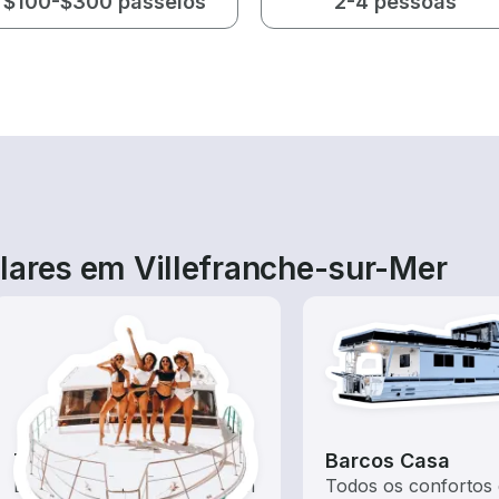
$100-$300 passeios
2-4 pessoas
lares em Villefranche-sur-Mer
Tours
Barcos Casa
Explore as águas locais com
Todos os confortos 