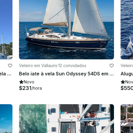
Veleiro em Vallauris
·
12 convidados
Velei
Beautiful Oceanis 45 navegando pela Riviera Francesa
Belo iate à vela Sun Odyssey 54DS em Antibes, França
Novo
No
$231
$55
/hora