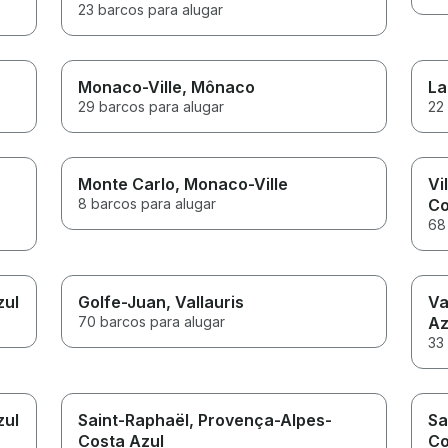
23 barcos para alugar
Monaco-Ville
, Mônaco
La
29 barcos para alugar
22
a
Monte Carlo
, Monaco-Ville
Vi
8 barcos para alugar
Co
68
zul
Golfe-Juan
, Vallauris
Va
70 barcos para alugar
Az
33
zul
Saint-Raphaël
, Provença-Alpes-
Sa
Costa Azul
Co