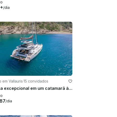
vo
4+
/dia
o em Vallauris
·
15 convidados
Um dia excepcional em um catamarã à vela Lagoon de 51 pés na Riviera Francesa
vo
87
/dia