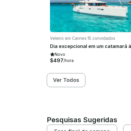
Veleiro em Cannes
·
15 convidados
Novo
$497
/hora
Ver Todos
Pesquisas Sugeridas