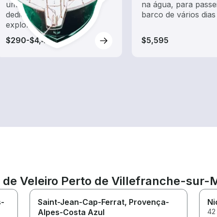
um aluguel de barco
na água, para passe
dedicado a passeios e
barco de vários dias
exploração
$290-$4,435
$5,595
l de Veleiro Perto de Villefranche-sur-
s-
Saint-Jean-Cap-Ferrat
, Provença-
Ni
Alpes-Costa Azul
42