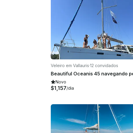
Veleiro em Vallauris
·
12 convidados
Novo
$1,157
/dia