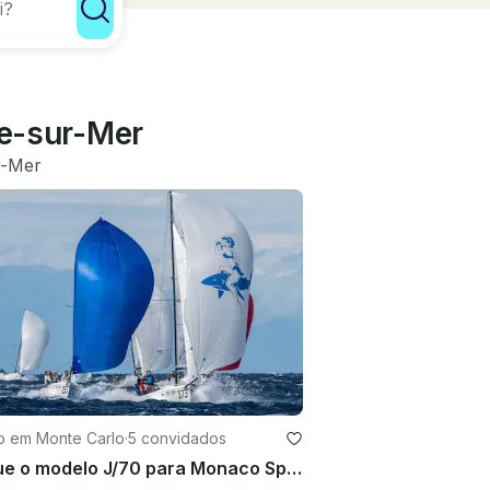
he-sur-Mer
r-Mer
ro em Monte Carlo
·
5 convidados
Alugue o modelo J/70 para Monaco Sportboat Winter Series