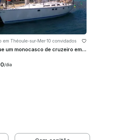
ro em Théoule-sur-Mer
·
10 convidados
Alugue um monocasco de cruzeiro em Théoule-sur-Mer, França
80
/dia