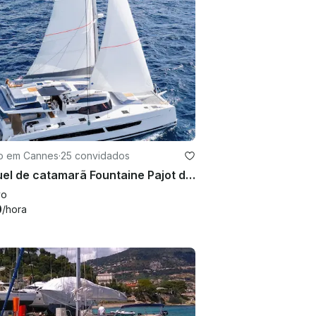
ro em Cannes
·
25 convidados
Aluguel de catamarã Fountaine Pajot de 52 pés em Cannes para 25 convidados
vo
0
/hora