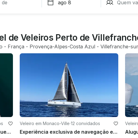
l de Veleiros Perto de Villefranc
o
 - 
França
 - 
Provença-Alpes-Costa Azul
 - 
Villefranche-su
os
Veleiro em Monaco-Ville
·
12 convidados
Velei
Desfrute de uma experiência inesquecível a bordo de nosso excepcional veleiro privatizado
Experiência exclusiva de navegação em Mônaco em um luxuoso Solaris 50