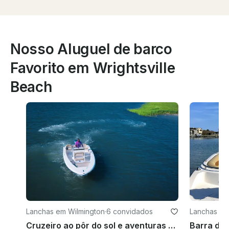
Nosso Aluguel de barco
Favorito em Wrightsville
Beach
Lanchas em Wilmington
·
6 convidados
Lanchas em 
ach
Cruzeiro ao pôr do sol e aventuras pelas ilhas com o Capitão Benny