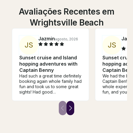
Avaliações Recentes em
Wrightsville Beach
Jazmin
Jasm
agosto, 2026
J
S
J
S
Sunset cruise and Island
Sunset cruis
hopping adventures with
hopping adve
Captain Benny
Captain Ben
Had such a great time definitely
We had the best
booking again whole family had
Captain Ben! H
fun and took us to some great
whole experien
sights! Had good
fun, and you can
accommodations and patience
knows Wrightsv
inside and out. 
the best spots.
calm waters, a
hidden gems w
would’ve found
top of that, he’