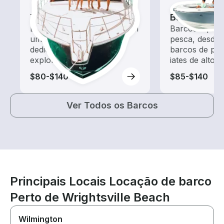
Tours
Barcos de 
Explore as águas locais com
Barcos equip
um aluguel de barco
pesca, desde
dedicado a passeios e
barcos de pes
exploração
iates de alto 
$80-$140
$85-$140
Ver Todos os Barcos
Principais Locais Locação de barco
Perto de Wrightsville Beach
Wilmington