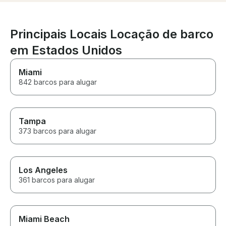
and made ever
comfortable on 
away. Couldn’t
a better day on
Principais Locais Locação de barco
em Estados Unidos
Miami
842 barcos para alugar
Tampa
373 barcos para alugar
Los Angeles
361 barcos para alugar
Miami Beach