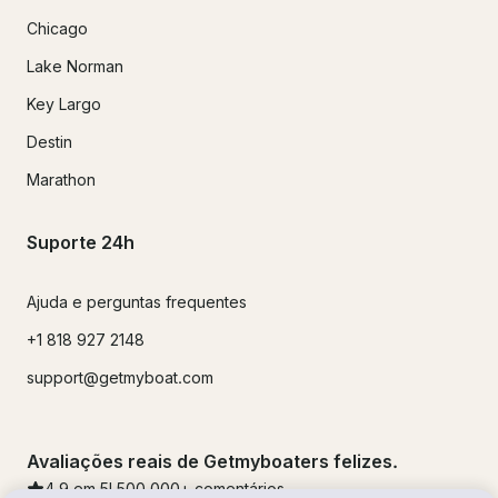
Chicago
Lake Norman
Key Largo
Destin
Marathon
Suporte 24h
Ajuda e perguntas frequentes
+1 818 927 2148
support@getmyboat.com
Avaliações reais de Getmyboaters felizes.
4.9
em 5!
500,000
+ comentários