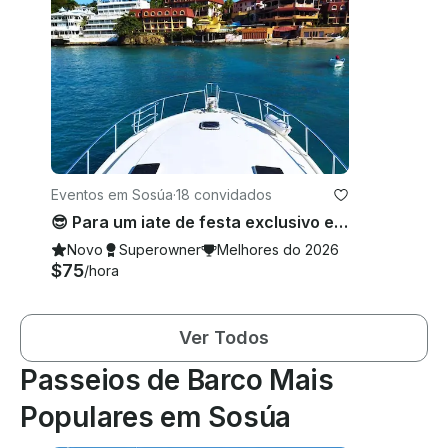
Eventos em Sosúa
·
18 convidados
😎 Para um iate de festa exclusivo em Cabarete, Puerto Plata 😎
Novo
Superowner
Melhores do 2026
$75
/hora
Ver Todos
Passeios de Barco Mais
Populares em Sosúa