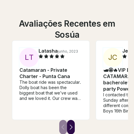
Avaliações Recentes em
Sosúa
Latasha
Jenn
junho, 2023
L
T
J
C
Catamaran - Private
🛥🤩🔥VIP E
Charter - Punta Cana
CATAMARAN 
The boat ride was spectacular.
bacherolette
Dolly boat has been the
party Power 
biggest boat that we’ve used
I contacted thi
and we loved it. Our crew was
Sunday after I 
a whole vibe by themselves
different comp
from the captain down to the
Boys 16th Birthd
cook. Aubrey our bartender
party of 49. T
came out and danced with us
booked with af
as well as the cook. Their was
the ok they exp
only 1 issue and that was the
there boat coul