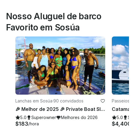
Nosso Aluguel de barco
Favorito em Sosúa
Lanchas em Sosúa
·
90 convidados
Passeios e
🎉 Melhor de 2025 🎉 Private Boat Slide Sosúa - Aniversário - Despedida de Solteira - Casamento
5.0
Superowner
Melhores do 2026
5.0
Su
$183
$4,400
/hora
/