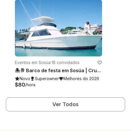
Eventos em Sosúa
·
18 convidados
🏝️🥂 Barco de festa em Sosúa | Cruzeiro de iate privado e relaxante 🏝️🥂
Novo
Superowner
Melhores do 2026
$80
/hora
Ver Todos