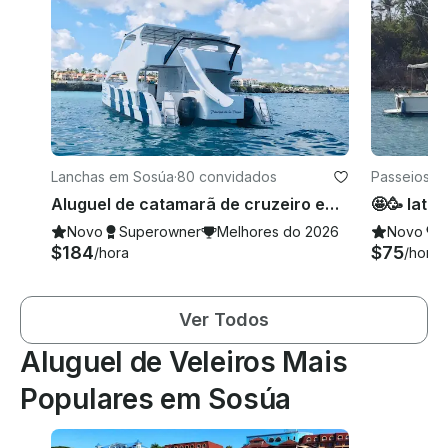
Lanchas em Sosúa
·
80 convidados
Passeios e
Aluguel de catamarã de cruzeiro em Sosua, Puerto Plata
Novo
Superowner
Melhores do 2026
Novo
S
$184
$75
/hora
/hora
Ver Todos
Aluguel de Veleiros Mais
Populares em Sosúa