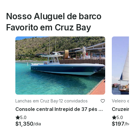
Nosso Aluguel de barco
Favorito em Cruz Bay
Lanchas em Cruz Bay
·
12 convidados
Veleiro em
Console central Intrepid de 37 pés para 12 pessoas em St John, Ilhas Virgens dos EUA
Cruzeiro 
5.0
5.0
$1,350
$197
/dia
/hora