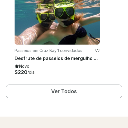
Passeios em Cruz Bay
·
1 convidados
Desfrute de passeios de mergulho com snorkel em Cruz Bay, St. John
Novo
$220
/dia
Ver Todos