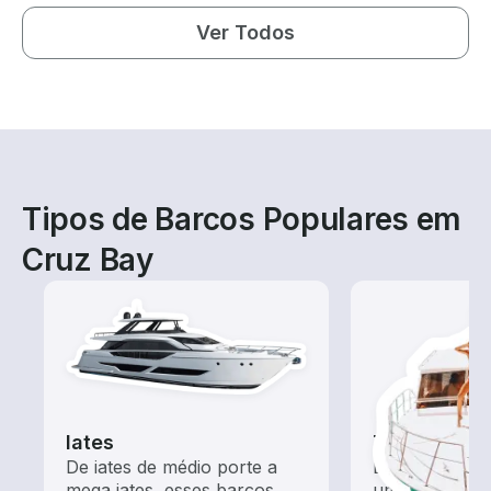
Ver Todos
Tipos de Barcos Populares em
Cruz Bay
Iates
Tours
De iates de médio porte a
Explore as ág
mega iates, esses barcos
um aluguel de