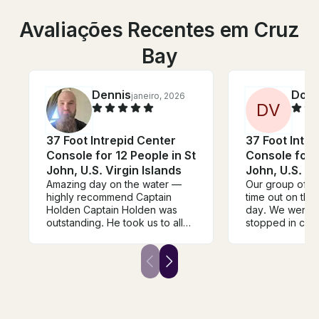
Avaliações Recentes em Cruz
Bay
Dennis
Doug
janeiro, 2026
D
V
37 Foot Intrepid Center
37 Foot Intre
Console for 12 People in St
Console for 1
John, U.S. Virgin Islands
John, U.S. Vi
Amazing day on the water —
Our group of 12
highly recommend Captain
time out on the
Holden Captain Holden was
day. We went 
outstanding. He took us to all
stopped in cov
the best spots you can only
there. Captain
reach by boat, and the entire
great...flexibl
day felt effortless and well-
and handled th
paced. The boat itself was
ease. It was su
great — comfortable, clean,
book. Thanks f
and equipped with an easy-to-
day!
use swim ladder, which made