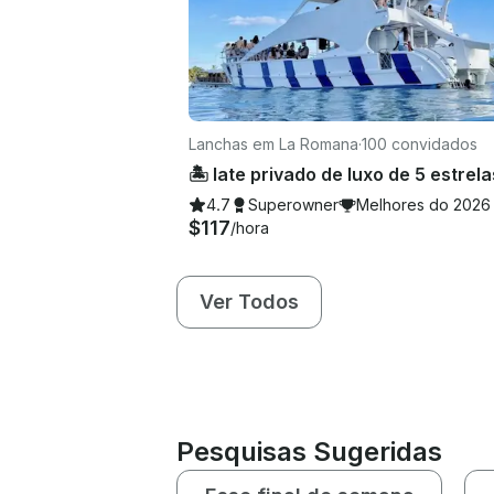
Lanchas em La Romana
·
100 convidados
4.7
Superowner
Melhores do 2026
$117
/hora
Ver Todos
Pesquisas Sugeridas