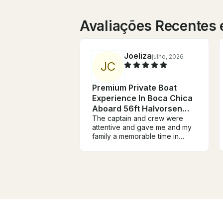
Avaliações Recentes
Joeliza
julho, 2026
J
C
Premium Private Boat
Experience In Boca Chica
Aboard 56ft Halvorsen
Yacht
The captain and crew were
attentive and gave me and my
family a memorable time in
Boca Chica.