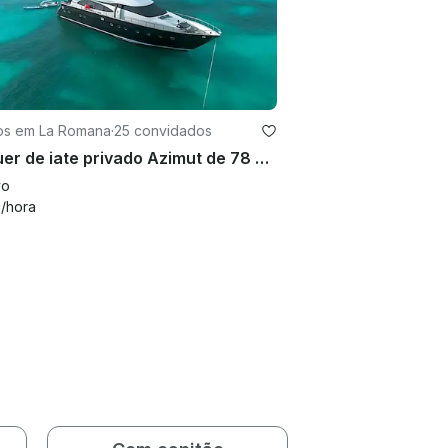
os em La Romana
·
25 convidados
Aluguer de iate privado Azimut de 78 pés — Punta Cana a Saona ou Catalina
vo
1
/hora