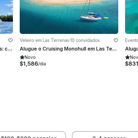
Veleiro em Las Terrenas
·
10 convidados
Event
🏝 Iate privado de luxo de 5 estrelas: capitão e tripulação TOTALMENTE PRIVADOS 🎉
Alugue o Cruising Monohull em Las Terrenas, Samana
Novo
No
$1,586
$83
/dia