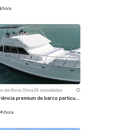
6
/hora
os em Boca Chica
·
25 convidados
Experiência premium de barco particular em Boca Chica a bordo do iate Halvorsen de 56 pés
5+
/hora