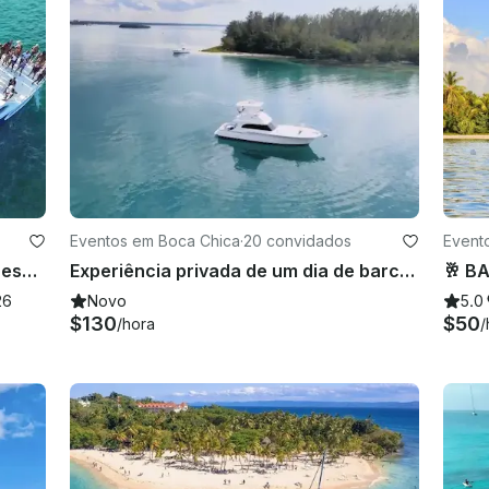
Eventos em Boca Chica
·
20 convidados
Event
cana
🛥️🏝️ Barco particular pronto para reservar 🛥️🏝️
Experiência privada de um dia de barco de 50 pés em Boca Chica — com o capitão
🥂 B
26
Novo
5.0
$130
$50
/hora
/