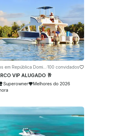
os em República Domini
·
100 convidados
ARCO VIP ALUGADO 🥂
Superowner
Melhores do 2026
hora