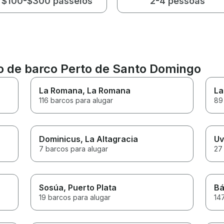
$100-$300 passeios
2-4 pessoas
ão de barco Perto de Santo Domingo
La Romana
, La Romana
La
116 barcos para alugar
89
Dominicus
, La Altagracia
Uv
7 barcos para alugar
27
Sosúa
, Puerto Plata
Bá
19 barcos para alugar
14