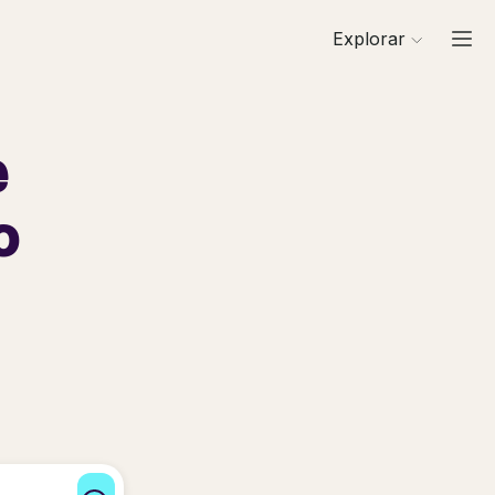
Explorar
e
o