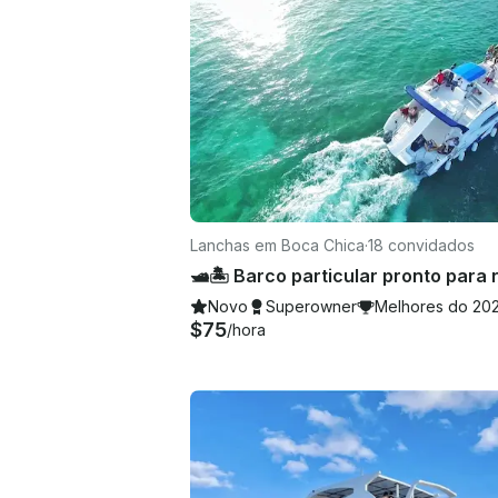
Lanchas em Boca Chica
·
18 convidados
Novo
Superowner
Melhores do 20
$75
/hora