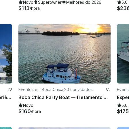
Novo
Superowner
Melhores do 2026
5.0
$113
$23
/hora
Eventos em Boca Chica
·
20 convidados
Event
Explore Boca Chica de barco | Experiência de iate privado
Boca Chica Party Boat — fretamento privado para até 20 convidados
Novo
5.0
$160
$17
/hora