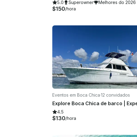
5.0
Superowner
Melhores do 2026
$150
/hora
Eventos em Boca Chica
·
12 convidados
4.5
$130
/hora