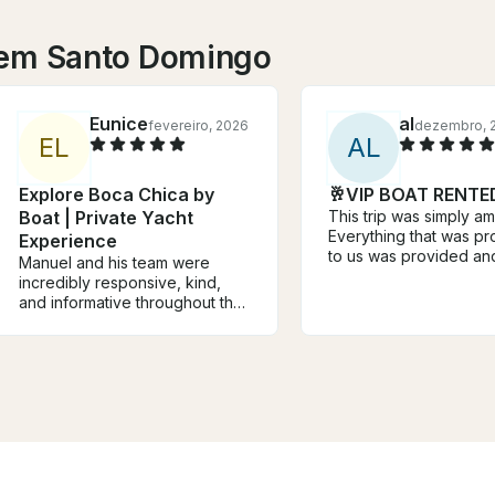
 em Santo Domingo
Eunice
al
fevereiro, 2026
dezembro, 
E
L
A
L
Explore Boca Chica by
🥂VIP BOAT RENTE
Boat | Private Yacht
This trip was simply a
Everything that was p
Experience
to us was provided an
Manuel and his team were
above what we expec
incredibly responsive, kind,
music was wonderful a
and informative throughout the
crew was very helpful 
entire process. They truly
photos, drinks, and fo
understand how to make the
kids had a great time 
experience feel personal and
the adults. The crew h
special, and the thoughtful
of energy and really 
finishing touches did not go
the experience overall
unnoticed. We had an amazing
everyone. 10/10 would
time and would absolutely
recommend and I would
book with them again!
again.