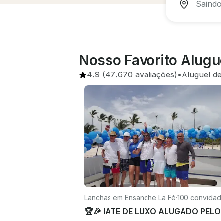
Nosso Favorito Alugu
4.9
(47.670 avaliações)
•
Aluguel d
Lanchas em Ensanche La Fé
·
100 convida