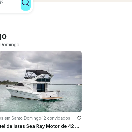
go
 Domingo
os em Santo Domingo
·
12 convidados
Aluguel de iates Sea Ray Motor de 42 pés em Boca Chica, Santo Domingo