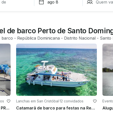
el de barco Perto de Santo Domin
e barco
 - 
República Dominicana
 - 
Distrito Nacional
 - 
Santo
dos
Lanchas em San Cristóbal
·
12 convidados
Event
🏆🎉 IATE DE LUXO ALUGADO PELO PROPRIETÁRIO - Melhores prêmios de 2025 TOTALMENTE PRIVADOS 🎉
Catamarã de barco para festas na República Dominicana