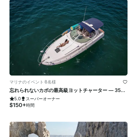
マリナのイベント
·
8名様
忘れられないカボの最高級ヨットチャーター — 35フィートのシーレイ体験
5.0
スーパーオーナー
$150+
時間