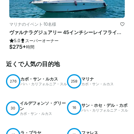
マリナのイベント
·
10名様
ヴァルナラグジュアリー 45インチシーレイフライバイグセダンヨットスターリンク「WIFI」
5.0
スーパーオーナー
$275+
時間
近くで人気の目的地
カボ・サン・ルカス
マリナ
276
258
バハ・カリフォルニア・スル
カボ・サン・ルカス
イルデフォンソ・グリー
サン・ホセ・デル・カボ
16
30
ン
バハ・カリフォルニア・スル
カボ・サン・ルカス
ラ・プラヤ
ファレス