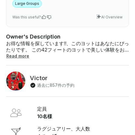
Large Groups
Was this useful?
AI Overview
Owner's Description
お得な情報を探しています!!、このヨットはあなたにぴっ
たりです。 この42フィートのヨットで美しい体験をお
楽しみください。食べ物、飲み物、日焼け止めなど必要
Read more
なものはすべて自由に持参してください。ヨットには、
クーラー、氷、ボトル入り飲料水、Bluetoothスピーカ
ー、フローティングマット1つ、パドルボード1つ、シュ
Victor
ノーケリングギア一式、船長、ファーストメイト 、 ガ
過去に857件の予約
スも付属しています...」チップは含まれていません」 カ
ボサンルーカスの主要な見どころにお連れします（2〜3
時間のツアーでは、フェイマスアーチ、ラバーズビー
チ、ディヴォースビーチ、ペリカンロック 🤿、シーライ
定員
オンズコロニー 🦭、ランズエンド、パシフィックウィン
10名様
ドウ、パイレーツケーブ、カボサンルーカスベイを訪れ
ます）（4時間以上のツアーではチリノまたはサンタマ
ラグジュアリー、大人数
リアベイ） （追加料金で食事とオープンバーサービスを