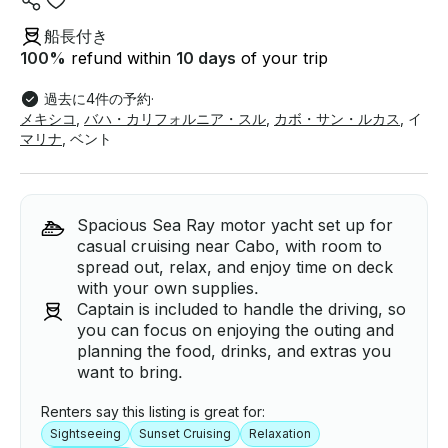
船長付き
100
%
refund within
10 days
of your trip
過去に4件の予約
·
メキシコ
,
バハ・カリフォルニア・スル
,
カボ・サン・ルカス
,
イ
マリナ
,
ベント
Spacious Sea Ray motor yacht set up for
casual cruising near Cabo, with room to
spread out, relax, and enjoy time on deck
with your own supplies.
Captain is included to handle the driving, so
you can focus on enjoying the outing and
planning the food, drinks, and extras you
want to bring.
Renters say this listing is great for:
Sightseeing
Sunset Cruising
Relaxation