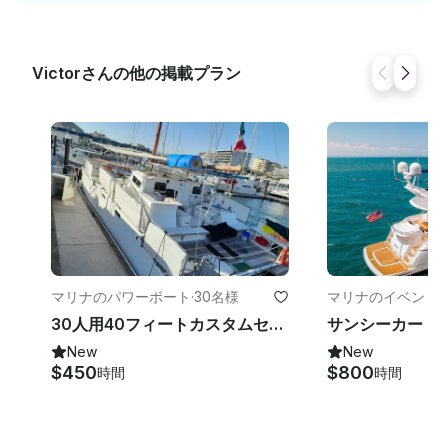
Victorさんの他の掲載プラン
マリナのパワーボート
·
30名様
マリナのイベント
·
30人用40フィートカスタムセーリングカタマランオールインクルーシブ！
New
New
$450
$800
時間
時間