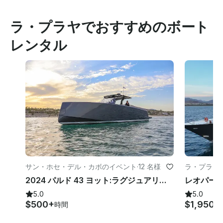
ラ・プラヤでおすすめのボート
レンタル
サン・ホセ・デル・カボのイベント
·
12 名様
ラ・プラヤ
2024 パルド 43 ヨット:ラグジュアリーと海が出会う場所
5.0
5.0
$500+
$1,950+
時間