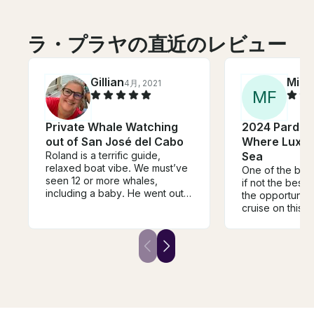
ラ・プラヤの直近のレビュー
Gillian
Mike
4月, 2021
M
F
Private Whale Watching
2024 Pardo 4
out of San José del Cabo
Where Luxur
Roland is a terrific guide,
Sea
relaxed boat vibe. We must’ve
One of the best
seen 12 or more whales,
if not the best. Do not pass up
including a baby. He went out
the opportunity
of his way to create a
cruise on this yacht. 
comfortable, informative
and food is first
experience. Thanks for the
memories- we will be back!