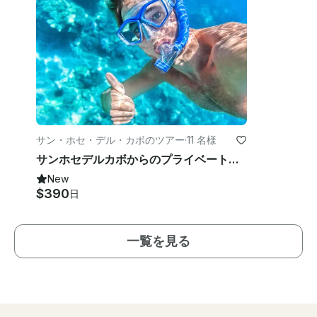
サン・ホセ・デル・カボのツアー
·
11 名様
サンホセデルカボからのプライベートシュノーケリングツアー
New
$390
日
一覧を見る