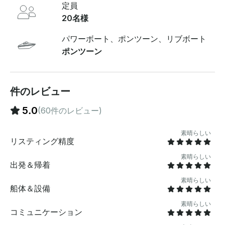
定員
ートはモンローハーバーに出発したり戻ったりします 。
写真でわかるように、私たちは想像できるあらゆる機会
20名様
にゲストを連れて行きます。1日の計画を立てる際に、常
に需要の高いアイデアをいくつかご紹介します。1 .友
パワーボート、ポンツーン、リブボート
人、家族、同僚、クライアントを特別なイベントに連れ
ポンツーン
出しましょう 。2.ベビーサークルの旅！腰を下ろして船
上でゲームをし、アクアマットを用意してベビーサーク
ルボートのシーンを楽しんでください！ 3.シカゴ川を体
験しよう！楽しんで一緒に水門を通り抜け、座ってリラ
件のレビュー
ックスして川を下る素敵なスロークルーズを楽しみまし
5.0
(60件のレビュー)
ょう。すべての体験は写真とビデオでキャプチャするも
のなので、カメラを取り出して、建築を楽しんでくださ
い！朝でも、午後でも、夕方でも、どの時間帯でも、川
素晴らしい
リスティング精度
は素晴らしいです 。4.水曜日と土曜日の夜には花火が打
ち上げられます。いつも観客のお気に入りで、当然そう
素晴らしい
です。普段は正面近くで小刻みに動き回るので、ボート
出発＆帰着
のすぐ前で花火が打ち上げられます。写真を見る... キャ
素晴らしい
プテンについて：一言で言うと、楽しい！私たちは文字
船体＆設備
通りあらゆる機会にゲストを招待し、誰もが安全で楽し
素晴らしい
く、思い出に残る湖での昼/夜を過ごせるようにしていま
コミュニケーション
す ！ハウスクリーニング： キャプテンは米国沿岸警備