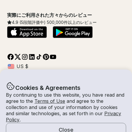
実際にご利用された方々からのレビュー
4.9
(5段階評価中)
500,000
件以上のレビュー
Cookies & Agreements
© Getmyboat 2026
利用規約
プライバシー規約
By continuing to use this website, you have read and
agree to the
Terms of Use
and agree to the
collection and use of your information by cookies
and similar technologies, as set forth in our
Privacy
11 8月 2026
$798 /時間
Policy
.
3 時間
2
人数
見積もり料金
船長付き
Close