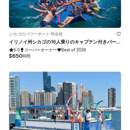
シカゴのパワーボート
·
16名様
イリノイ州シカゴの16人乗りのキャプテン付きパーティー＆イベント用32フィートポンツーンボート！
5.0
スーパーオーナー
Best of 2026
$650
時間