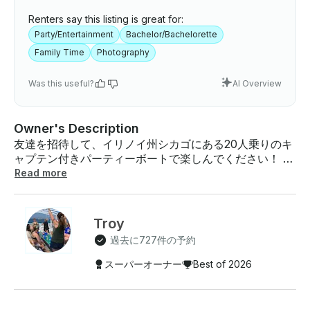
Renters say this listing is great for:
Party/Entertainment
Bachelor/Bachelorette
Family Time
Photography
Was this useful?
AI Overview
Owner's Description
友達を招待して、イリノイ州シカゴにある20人乗りのキ
ャプテン付きパーティーボートで楽しんでください！ *
すべてのボートは米国沿岸警備隊の認可を受けており、
Read more
安全で楽しいチャーター体験を提供するために、ライセ
ンスされたキャプテンとデッキハンドの両方が付いてい
ます！ 毎日のスケジュールは 、午前10時～午後1時、午
Troy
後1時30分～午後4時、午後5時～午後8時です。船長付き
過去に727件の予約
デッキボートの特徴： • ビアポン＆フリップカップテー
ブル • 水泳用のアクアマットとヌードル • ジャムに最適
スーパーオーナー
Best of 2026
なブルートゥースサウンドシステム • お飲み物用の100
クオートのクーラーとアイス • 簡単にロールバックして
日光をコントロールできます • バスルーム船長付きのボ