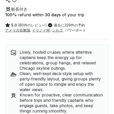
船長付き
100
%
refund within
30 days
of your trip
5.0
(60件のレビュー)
·
過去に229件の予約
·
アメリカ合衆国
,
イリノイ州
,
シカゴ
,
パワーボート
Lively, hosted cruises where attentive
captains keep the energy up for
celebrations, group hangs, and relaxed
Chicago skyline outings.
Clean, well-kept deck-style setup with
party-friendly layout, giving groups plenty
of open space to mingle and enjoy the
water views.
Known for proactive, clear communication
before trips and friendly captains who
engage guests, take photos, and keep
things running smoothly.