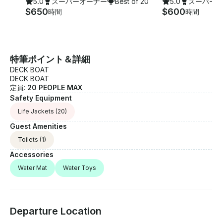
5.0
スーパーオーナー
Best of 2026
5.0
スーパー
$650
$600
時間
時間
特筆ポイント＆詳細
DECK BOAT
DECK BOAT
定員:
20 PEOPLE MAX
Safety Equipment
Life Jackets
(20)
Guest Amenities
Toilets
(1)
Accessories
Water Mat
Water Toys
Departure Location