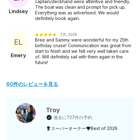
captain/deckhand were attentive and friendly.
The boat was clean and prompt for pick up.
Lindsey
Everything was as advertised. We would
definitely book again.
7月, 2025
Bree and Sammy were wonderful for my 25th
E
L
birthday cruise! Communication was great from
start to finish and we felt very well taken care
Emery
of. Will definitely sail with them again in the
future!
60件のレビューを見る
Troy
過去に727件の予約
スーパーオーナー
Best of 2026