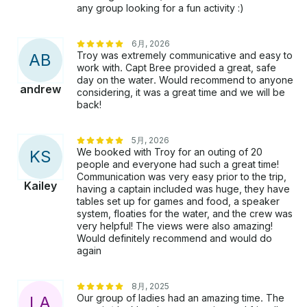
any group looking for a fun activity :)
6月, 2026
Troy was extremely communicative and easy to
A
B
work with. Capt Bree provided a great, safe
day on the water. Would recommend to anyone
andrew
considering, it was a great time and we will be
back!
5月, 2026
We booked with Troy for an outing of 20
K
S
people and everyone had such a great time!
Communication was very easy prior to the trip,
Kailey
having a captain included was huge, they have
tables set up for games and food, a speaker
system, floaties for the water, and the crew was
very helpful! The views were also amazing!
Would definitely recommend and would do
again
8月, 2025
Our group of ladies had an amazing time. The
L
A