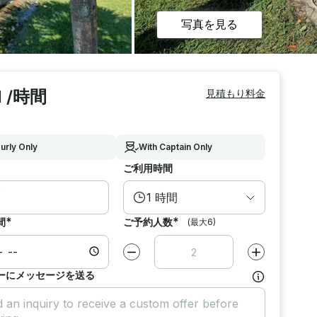
写真を見る
1 /時間
見積もり料金
urly Only
With Captain Only
ご利用時間
1 時間
*
*
間
ご予約人数
(最大6)
減らす
1
増やす
1
ーにメッセージを送る