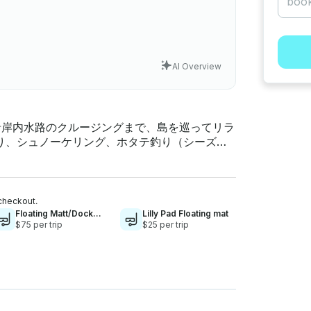
AI Overview
ら沿岸内水路のクルージングまで、島を巡ってリラ
り、シュノーケリング、ホタテ釣り（シーズン
。必要なものを提供いたしますので、ご希望を
ックカントリーの海を探索してください 。タ
、ニューポートリッチー、ハドソンなどの海を
checkout.
Floating Matt/Dock
Lilly Pad Floating mat
8x16
$75 per trip
$25 per trip