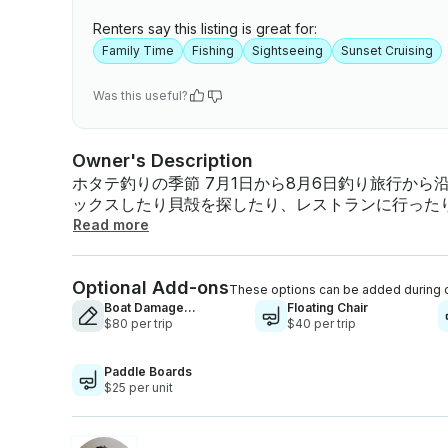
Renters say this listing is great for:
Family Time
Fishing
Sightseeing
Sunset Cruising
Was this useful?
Owner's Description
ホタテ釣りの季節 7月1日から8月6日釣り旅行か
ックスしたり貝殻を探したり、レストランに行った
中）、イルカウォッチング、夕日などを楽しめます
Read more
お知らせください。すべての装備が含まれています 。地元の美しいビーチ、サンゴ礁、干潟を訪
れ、多くの貴重な魚種を探して難破船や人里離れたバ
Optional Add-ons
ーポンスプリングス、パームハーバー、ダニーデン
These options can be added during 
探索し、素晴らしい一日を過ごしてください。 スタンドアップパドルボードは各ボード50ドル、釣
Boat Damage
Floating Chair
Insurance
$80 per trip
$40 per trip
り竿は25ドルで購入できます
Paddle Boards
$25 per unit