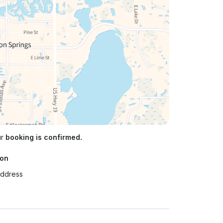
ur
booking is confirmed.
ion
Address