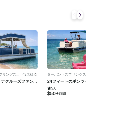
プリングスの
·
13名様
ターポン・スプリングスのツ
·
6名様
アー
2585 カタリナクルーズファンシップダブルデッカーポンツーン TS 平日 100% オフ
24フィートのポンツーン、アイランドホーピング、ドルフィンウォッチング、サンセットなど
5.0
$50+
時間