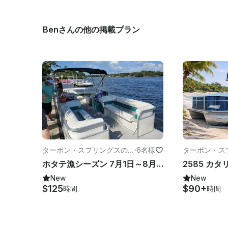
Benさんの他の掲載プラン
ターポン・スプリングスのフ
·
6名様
ターポン・ス
ィッシング
パワーボート
ホタテ漁シーズン 7月1日～8月6日
New
New
$125
$90+
時間
時間