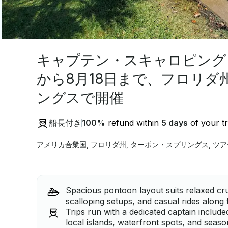
キャプテン・スキャロピング・
から8月18日まで、フロリダ
ングスで開催
船長付き
100
%
refund within
5 days
of your tr
アメリカ合衆国
,
フロリダ州
,
ターポン・スプリングス
,
ツア
Spacious pontoon layout suits relaxed crui
scalloping setups, and casual rides along 
Trips run with a dedicated captain includ
local islands, waterfront spots, and seaso