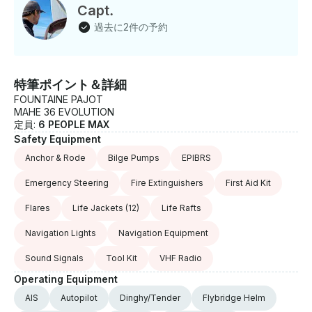
Capt.
過去に2件の予約
特筆ポイント＆詳細
FOUNTAINE PAJOT
MAHE 36 EVOLUTION
定員:
6 PEOPLE MAX
Safety Equipment
Anchor & Rode
Bilge Pumps
EPIBRS
Emergency Steering
Fire Extinguishers
First Aid Kit
Flares
Life Jackets
(12)
Life Rafts
Navigation Lights
Navigation Equipment
Sound Signals
Tool Kit
VHF Radio
Operating Equipment
AIS
Autopilot
Dinghy/Tender
Flybridge Helm