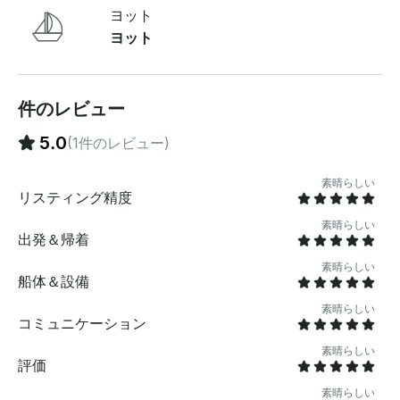
でパーソナライズされたセーリング体験をお探しのご家
ヨット
族、カップル、お友達に最適です。バチェロレッテの集
ヨット
まり、誕生日、記念日、プロポーズ、または水上で忘れ
られない何かをしたい小グループのお祝いに最適です 。
グロスターやその他の港での長期チャーターや宿泊も手
配できます。 その他の注意事項： 天候や海の状態によ
件のレビュー
り快適な航海ができない場合は、別の時間に再スケジュ
ールします。予約1件につき、最大6名までの旅行を予約
5.0
(1件のレビュー)
できます 。 料金: 1 時間あたり 300 ドル (最低 2 時間)
1/2 日 (4 時間) 1100 ドル 1 日 (8 時間) $2200 ご希望の
素晴らしい
日程で空きがあるかどうかを確認するには 、 リクエス
リスティング精度
トを送信してください日付。 ご不明な点がございました
素晴らしい
ら、お支払い前にGetMyBoatのメッセージングプラット
出発＆帰着
フォームを通じて回答できます。「予約をリクエスト」
をクリックして、カスタムオファーのお問い合わせを送
素晴らしい
船体＆設備
信してください 。
素晴らしい
コミュニケーション
素晴らしい
評価
素晴らしい