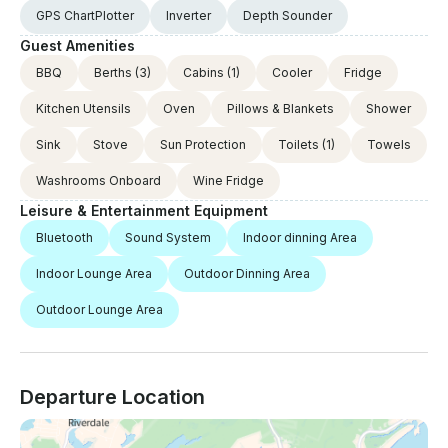
GPS ChartPlotter
Inverter
Depth Sounder
Guest Amenities
BBQ
Berths
(3)
Cabins
(1)
Cooler
Fridge
Kitchen Utensils
Oven
Pillows & Blankets
Shower
Sink
Stove
Sun Protection
Toilets
(1)
Towels
Washrooms Onboard
Wine Fridge
Leisure & Entertainment Equipment
Bluetooth
Sound System
Indoor dinning Area
Indoor Lounge Area
Outdoor Dinning Area
Outdoor Lounge Area
Departure Location