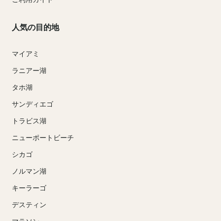
人気の目的地
マイアミ
ラニアー湖
タホ湖
サンディエゴ
トラビス湖
ニューポートビーチ
シカゴ
ノルマン湖
キーラーゴ
デスティン