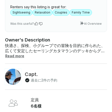
Renters say this listing is great for:
Sightseeing
Relaxation
Couples
Family Time
Was this useful?
AI Overview
Owner's Description
快適さ、探検、小グループでの冒険を目的に作られた、
広くて安定したセーリングカタマランのデッキからグロ
スターを発見してください。ハルシオン・デイズ
Read more
（Halcyon Days）では、最大6名様までご利用いただけ
るプライベートチャーターをご用意しています。ゆった
りとくつろいで、海とつながっているので、ケープ・ア
Capt.
ンを自由に体験していただけます 。Lu大尉が指揮を執
過去に2件の予約
り、港から抜け出しましょう。冷静で知識豊富なガイド
が、地元の洞察と温かいパーソナルタッチをすべての旅
行に伝えてくれます。広いデッキとリラックスしたり歩
き回ったりするのに十分なスペースがあるので、現役の
定員
ウォーターフロント、歴史的な灯台、険しい海岸線を新
6名様
鮮な視点でたどりましょう 。冒険心に満ちたプレミアム