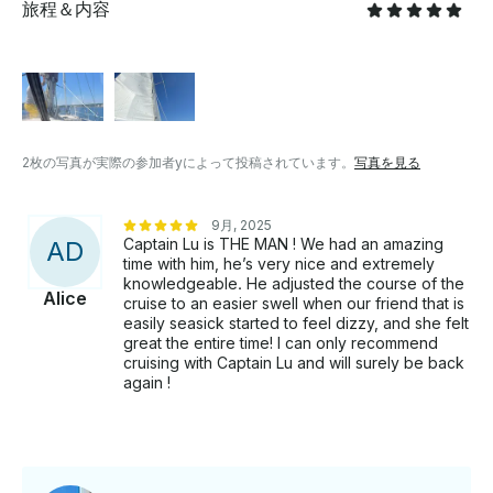
旅程＆内容
2枚の写真が実際の参加者yによって投稿されています。
写真を見る
9月, 2025
Captain Lu is THE MAN ! We had an amazing
A
D
time with him, he’s very nice and extremely
knowledgeable. He adjusted the course of the
Alice
cruise to an easier swell when our friend that is
easily seasick started to feel dizzy, and she felt
great the entire time! I can only recommend
cruising with Captain Lu and will surely be back
again !