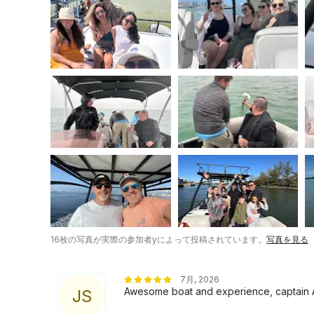
物も大歓迎です。大型動物についてはお問い合わせください。 ボートのウォータ
ォーターポンプがなくても使用できますが、スリッ
意図的に無効にされています。水深が5フィート以
ください。ドッキング時の潮汐補償やノーウェイク
規則を遵守する必要があります。平日の予約には長
てはお問い合わせください 。ベアボートレンタルのヒントとコツ 1.ボートを返却するときは、赤い
マーカーが常に右側にあります。赤いマーカーは右側の戻りです。 2.ボー
ださい。潮の流れはすぐに変わり、ギリガンのように浜辺
ートをドッキングするときは、ドックをキャッチで
いてください。通常、マリーナ、橋、住宅のそばにある通
局に引っ張られた場合は、指示に従ってベアボートのレン
トをドッキングする場合は、潮の変動を補償するようにしてください。
作とルール 1.ダブルデッキの上に立つことはできません。レイアウトして太陽光線を浴びて、 スラ
イド2にアクセスすることができます。上から飛び降りる必要はありま
ったり着地したりする際は注意してください4.スラ
中にいることを確認してください 。5. 滑りやすくなるため、スライドのウォーターポンプが作動し
なくなっています。6.トップデッキに人がいる状態でボート
16枚の写真が実際の参加者yによって投稿されています。
写真を見る
テレオなどの機械以外の機能で土壇場で技術的な問題が発生した場合 、
ません。残念ながら、このような事態は塩水にさら
7月, 2026
べてが完璧に機能するように最善を尽くしています
Awesome boat and experience, captain 
J
S
が、払い戻しにはなりません 。清潔で機能的な設備と、経験豊富なボートの専門家による個別の推
奨事項により、安全で楽しいレンタル体験ができます。 重要-オプションでレンタル者保険