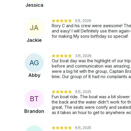
Jessica
いただけます。オプションの賃借人保険を購入したい場合はお
ておらず、フロリダ州の法律により旅行終了時に請求
ら60ドルでレンタルできます。
5月, 2026
Rory C and his crew were awesome! The
J
A
and easy! I will Definitely use them aga
for making My sons birthday so special!
Jackie
3月, 2026
Our boat day was the highlight of our tr
A
G
before and communication was amazing. 
were a big hit with the group. Captain B
Abby
time. Our group of 8 had no complaints a
6月, 2025
Fun boat ride. The boat was a bit slowe
B
T
the back and the water didn't work for t
great. The seats were comfy and seated 
Brandon
as it takes an hour to get to anywhere wo
6月, 2025