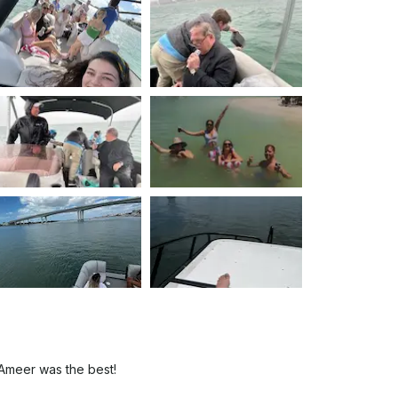
ースライダーはウ
プによる怪我を防ぐためにウォーターポンプは
上あることを含め、スライドの安全規則に従って
ゾーンの順守など、ボートの安全運航に関する
期レンタルや割引があります。特別料金につい
トを島に放置しないでく
になってしまう可能性があります 。3.ボ
きる人がいるように、常にラインを用意してお
行禁止区域に気をつけてください 。4.当
タル契約書を提示してください 。5.ボー
 ウォータースライダーの操
せん 。3. 砲弾や岩の上を滑
イドを使用するには、少なくとも5フィートの水
を運転しないでください 。免責事項ス
払い戻しや割引は提供され
されたことが原因で発生する可能性があり、す
が、これらの問題が発生する可能性はあります
Ameer was the best!
をご利用