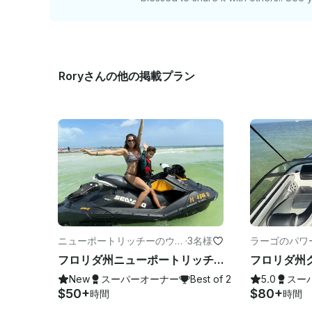
Roryさんの他の掲載プラン
ニューポートリッチーのウォ
·
3名様
ラーゴのパワ
ータースポーツ
フロリダ州ニューポートリッチーのシードゥースパークジェットスキー
New
スーパーオーナー
Best of 2026
5.0
スー
$50+
$80+
時間
時間