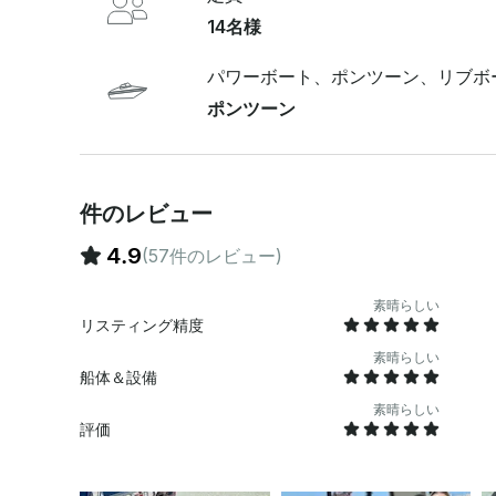
が向上するよう設計されています 。オーナーについてこの地域で30年以上に渡るボートの経験をも
14名様
とに 、お客様の旅をより充実させるための、知る人ぞ知る知識をご提供いたします。元競技ウェイ
クボーダーであり、熱心な深海漁師でもある私は、
パワーボート、ポンツーン、リブボ
ポットを知っています。おすすめの島やレストラン
リにアクセスしてシームレスな体験ができます 。料金に含まれるものレンタルには 、必要なすべて
ポンツーン
の安全装備とライフジャケット (ご要望に応じて子
が十分入った清潔なボートが含まれます。その他の
スルのおもちゃ、旅を案内するナビゲーションアプリ (WAV
れていないもの燃料は含まれていません 。フロリ
件のレビュー
ます。キャプテンは1時間あたり50～60ドルでレ
は含まれていません。 スライド、トウチューブ、ウェイクボード、ウォータースキー、パドルボー
4.9
(57件のレビュー)
ド、ポップアップテントなどのウォータートイは追加料金で利用で
せんが、いつでも大歓迎です。 出発地出発地通常はクリアウォータービーチから出発し、タンパ、
素晴らしい
ターポンスプリングス、またはセントピートへの配送は追加料
リスティング精度
くべきこと食べ物 、飲み物、装飾品を機内に持ち
素晴らしい
に、FWCモーターボートレンタル安全シートを含
船体＆設備
6歳未満のお子様はライフジャケットを着用しなけれ
加者はボート安全講習を修了しなければなりません
素晴らしい
評価
https://m.youtube.com/watch?v=-Ozqi07qgi
日 10% 割引についてお問い合わせください！ チェックインと安全説明のため、20 分前に到着して
ください。ボート内での喫煙は禁止されていますが