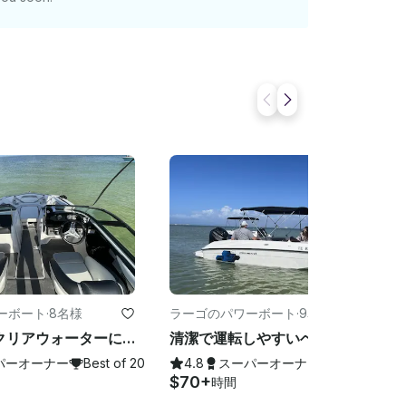
ーボート
·
8名様
ラーゴのパワーボート
·
9名様
フロリダ州クリアウォーターにある清潔で快適、そして速い20フィートのヤマハジェットボート
清潔で運転しやすいベイライナーデッキボートパーティー（最大9名まで）
パーオーナー
Best of 2026
4.8
スーパーオーナー
Best of 202
$70+
時間