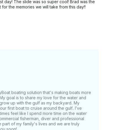
est day! The slide was so super cool! Brad was the
t for the memories we will take from this day!!
MyBoat boating solution that's making boats more
My goal is to share my love for the water and
o grow up with the gulf as my backyard. My
ur first boat to cruise around the gulf. I’ve
imes feel like I spend more time on the water
ommercial fisherman, diver and professional
ge part of my family's lives and we are truly
you soon!