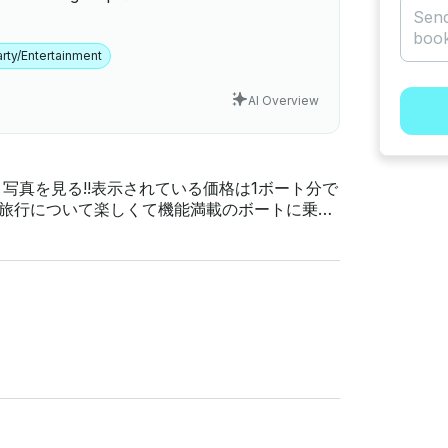
rty/Entertainment
AI Overview
写真を見る!!表示されている価格は1ボート分で
い手間のかからない冒険をお楽しみください。リ
らず、このボートは家族やグループに最適な体
カや海洋生物を見つけて、生涯の思い出を作り
ョンが含まれており、息をのむような景色やユ
追加料金でタンパ、ターポンスプリングス、セ
アンカーのセットアップ、究極の快適さを実現する豪
に使えるように設計されています。自分で運転
むた
用のけん引機能もあります。安全が最優先で、
注意を払ってメンテナンスされ、水上での体験