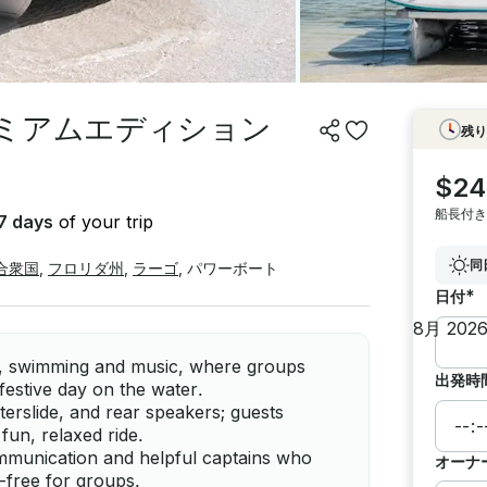
レミアムエディション
残り
$24
船長付き
7 days
of your trip
同
合衆国
,
フロリダ州
,
ラーゴ
,
パワーボート
*
日付
es, swimming and music, where groups
出発時
festive day on the water.
erslide, and rear speakers; guests
a fun, relaxed ride.
ommunication and helpful captains who
オーナ
-free for groups.