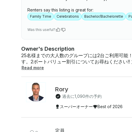
Renters say this listing is great for:
Family Time
Celebrations
Bachelor/Bachelorette
Pa
Was this useful?
Owner's Description
25名様までの大人数のグループには2台ご利用可能！
す。2ボートバリュー割引についてお尋ねください!! 旅行について楽しくて機能満載のボートに乗っ
て 、クリアウォーター・ビーチの海で忘れられな
Read more
ラクゼーションを求めるか興奮を求めるかにかかわ
験を提供します。風光明媚な海をクルーズし、イル
ましょう。この旅には、島や砂州に停泊するオプシ
Rory
ニークなアクティビティを楽しむことができます。
過去に1,090件の予約
ントピートまでボートを配達することもできます 。ボートについてこのボートは 、150馬力のエン
ジン、Bluetoothサウンドシステム、デュアル
スーパーオーナー
Best of 2026
華なラウンジスタイルの座席を備え、楽しく多用途
する場合は最大13名、船長を含む場合は最大14名です 。ボートにはエンターテイメントを楽し
めのウォータースライダーや、ウォータースポーツ
必要な装備はすべて揃っています。ボートは細心の
定員