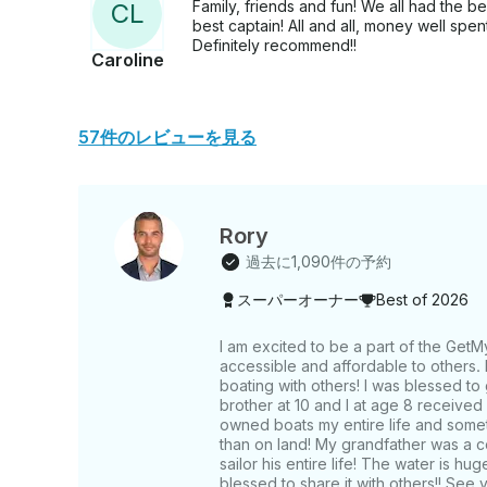
Family, friends and fun! We all had the b
C
L
best captain! All and all, money well spen
Definitely recommend!!
Caroline
57件のレビューを見る
Rory
過去に1,090件の予約
スーパーオーナー
Best of 2026
I am excited to be a part of the Get
accessible and affordable to others. 
boating with others! I was blessed t
brother at 10 and I at age 8 received o
owned boats my entire life and somet
than on land! My grandfather was a c
sailor his entire life! The water is hu
blessed to share it with others!! See 