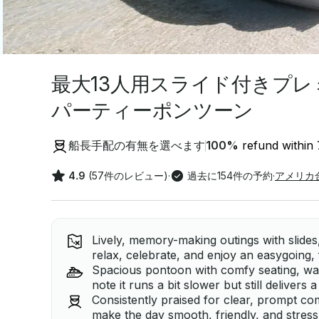
最大13人用スライド付きプ
パーティーポンツーン
船長手配の有無を選べます
100
%
refund within
4.9
(57件のレビュー)
·
過去に154件の予約
·
アメリカ
Lively, memory-making outings with slid
relax, celebrate, and enjoy an easygoing, 
Spacious pontoon with comfy seating, wat
note it runs a bit slower but still delivers 
Consistently praised for clear, prompt c
make the day smooth, friendly, and stress