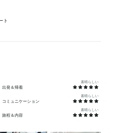
あらゆるウォーターアクティビティに最適なス
ート
を確認できるほか、無料のナビゲーションアプ
供用サイズもご用意しています) を備えた、燃料
無料アメニティには、クーラー、サンドキャッ
VE BOATING) などがあります 。含ま
ダ州の法律により、旅行の最後に燃料が請求され
ンタルできますが、予約時に指定しない限り料金
きます。 チップは含まれていま
素晴らしい
金で利用できます。 その他知ってお
出発＆帰着
込んで、自分だけの旅を演出できます。旅行前
素晴らしい
む安全ガイドラインを確認する必要があります。
コミュニケーション
ばならず、1988年以降に生まれたすべての参
。こちらの安全ビデオをご覧ください。
素晴らしい
旅程＆内容
8&pp=ygUSQm9hdCByZW50YWwgc2FmZXR5 平
、島や水中での喫煙は許可されています。小動