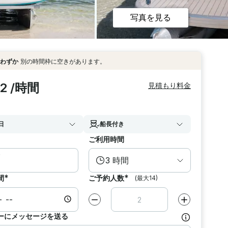
写真を見る
わずか
別の時間枠に空きがあります。
2 /時間
見積もり料金
日
船長付き
ご利用時間
3 時間
*
*
間
ご予約人数
(最大14)
減らす
1
増やす
1
ーにメッセージを送る