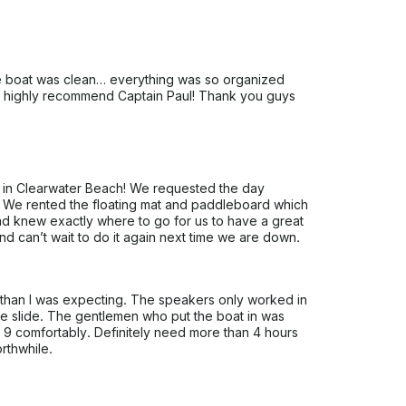
問い合わせください 。燃料は含まれ
されます。キャプテンは1時間あたり50ドルか
 boat was clean… everything was so organized
in- highly recommend Captain Paul! Thank you guys
ip in Clearwater Beach! We requested the day
We rented the floating mat and paddleboard which
rad knew exactly where to go for us to have a great
nd can’t wait to do it again next time we are down.
r than I was expecting. The speakers only worked in
he slide. The gentlemen who put the boat in was
9 comfortably. Definitely need more than 4 hours
rthwhile.