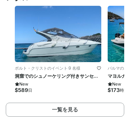
ポルト・クリストのイベント
·
9 名様
パルマのパ
洞窟でのシュノーケリング付きサンセットルート
マヨルカ
New
New
$589
$173
日
時間
一覧を見る