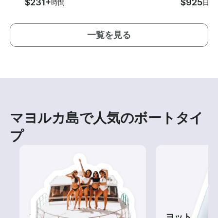
$231+
$925
時間
日
一覧を見る
マヨルカ島で人気のボートタイ
プ
ツアー
ヨット