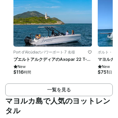
Port d'Alcúdiaのパワーボート
·
7 名様
ポルト・ク
プエルトアルクディアのAxopar 22 T-Top-7名様定員ボートレンタル
New
New
$116
$751
時間
日
一覧を見る
マヨルカ島で人気のヨットレン
タル