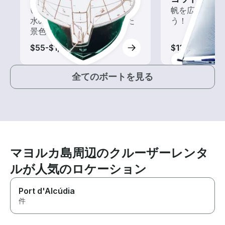
いろんな再発見があるかも!?
帆を広げて風
水の上から眺める一味違った
う！
景色を楽しもう！
$55-$1,995
$130-$1,505
全てのボートを見る
マヨルカ島周辺のクルーザーレンタ
ルが人気のロケーション
Port d'Alcúdia
件