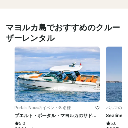
マヨルカ島でおすすめのクルー
ザーレンタル
Portals Nousのイベント
·
8 名様
パルマのイ
プエルト・ポータル・マヨルカのサドール 320 GTO
5.0
5.0