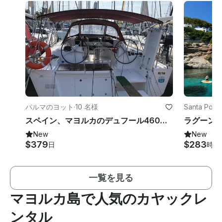
パルマのヨット
·
10 名様
Santa Po
スペイン、マヨルカのデュフール460グランドラージ（2018）チャーター
New
New
$379
$283
日
時間
一覧を見る
マヨルカ島で人気のカヤックレ
ンタル