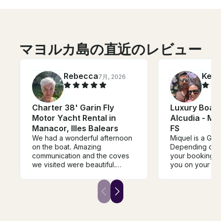
マヨルカ島の直近のレビュー
Rebecca
Keer
7月, 2026
Charter 38' Garin Fly
Luxury Boat 
Motor Yacht Rental in
Alcudia - Mo
Manacor, Illes Balears
FS
We had a wonderful afternoon
Miquel is a GRE
on the boat. Amazing
Depending on t
communication and the coves
your booking, h
we visited were beautiful.
you on your ro
Water was perfect. Food was
your experience
delicious.
looks bad, expe
reach out to yo
options. Overall
great mariner, 