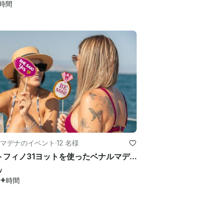
時間
マデナのイベント
·
12 名様
ポートフィノ31ヨットを使ったベナルマデナのヘン・プライベート・ボート・パーティー
w
7+
時間