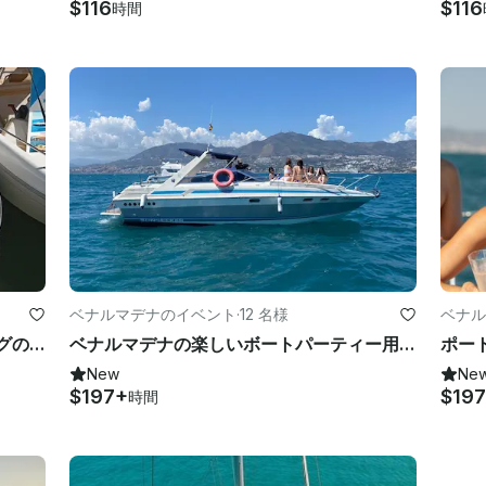
$116
$116
時間
ベナルマデナのイベント
·
12 名様
ベナル
ベナルマデナ：ドルフィンウォッチングのためのライセンスなしのボートレンタル
ベナルマデナの楽しいボートパーティー用サンシーカーポートフィノ 31 ヨット
New
Ne
$197+
$19
時間