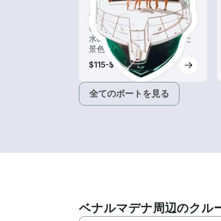
ツアー
いろんな再発見があるかも!?
水の上から眺める一味違った
景色を楽しもう！
$115-$195
全てのボートを見る
ベナルマデナ周辺のクル