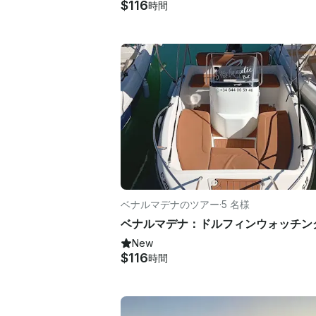
$116
時間
ベナルマデナのツアー
·
5 名様
New
$116
時間