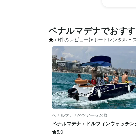
ベナルマデナでおすす
5
(件のレビュー)
•
ボートレンタル
 - 
ベナルマデナのツアー
·
6 名様
5.0