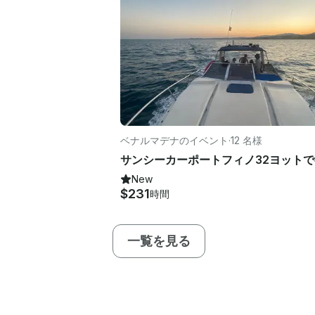
ベナルマデナのイベント
·
12 名様
New
$231
時間
一覧を見る