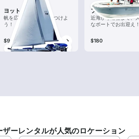
ヨット
フィッシングボー
帆を広げて風を味方につけよ
近海から遠征まで、
う！
なボートでお出迎え
$95-$215
$180
ーザーレンタルが人気のロケーション