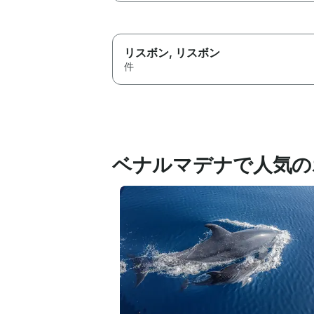
リスボン
, リスボン
件
ベナルマデナで人気の