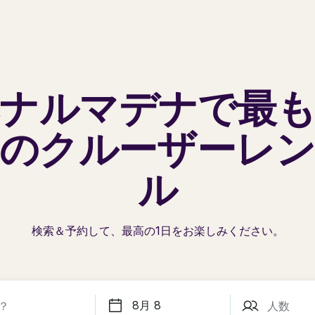
ナルマデナで
最
の
クルーザーレ
ル
検索＆予約して、最高の1日を
お楽しみください。