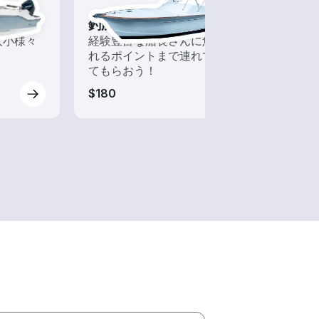
ト
釣船チャーター
大小様々
経験豊富な船長さんに魚が釣
！
れるポイントまで連れて行っ
てもらおう！
$180