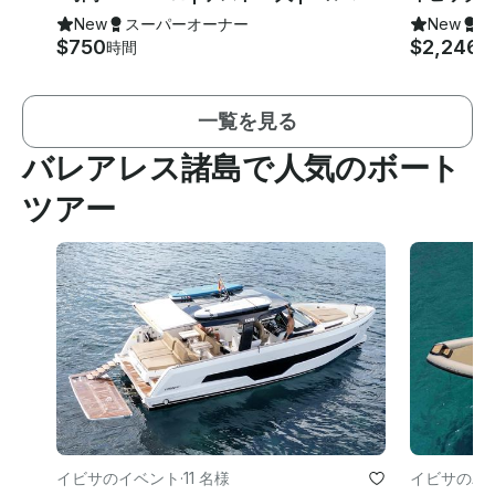
New
スーパーオーナー
New
ス
$750
$2,246
時間
日
一覧を見る
バレアレス諸島で人気のボート
ツアー
イビサのイベント
·
11 名様
イビサのパ