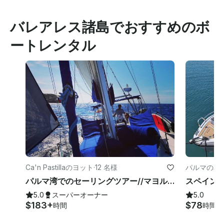
バレアレス諸島でおすすめのボ
ートレンタル
Ca'n Pastillaのヨット
·
12 名様
パルマのパ
パルマ湾でのセーリングツアー//マヨルカデイチャーター
5.0
スーパーオーナー
5.0
$183+
$78
時間
時間