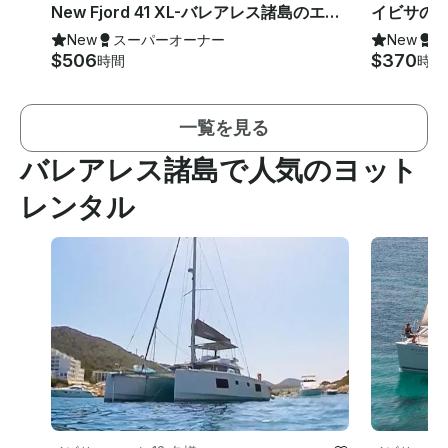
New Fjord 41 XL-バレアレス諸島のエイビッサでの豪華デイヨットのレンタル
New
スーパーオーナー
New
ス
$506
$370
時間
時間
一覧を見る
バレアレス諸島で人気のヨット
レンタル