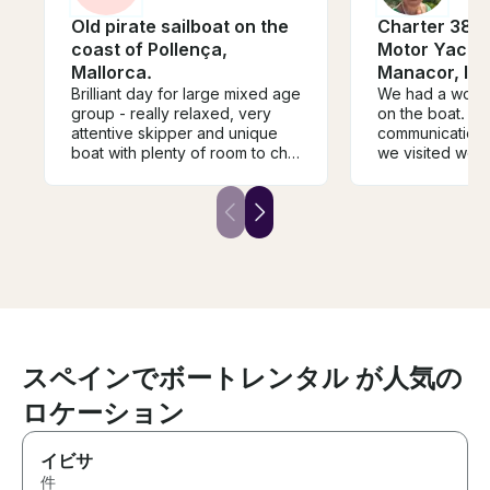
Old pirate sailboat on the
Charter 38' G
coast of Pollença,
Motor Yacht 
Mallorca.
Manacor, Ill
Brilliant day for large mixed age
We had a wonde
group - really relaxed, very
on the boat. A
attentive skipper and unique
communication 
boat with plenty of room to chill
we visited were
or play. Much nicer and more
Water was perf
personal than soulless
delicious.
motorboat or crowded party
boats that came past. Visit from
the cocktail boat was an added
bonus!
スペインでボートレンタル が人気の
ロケーション
イビサ
件