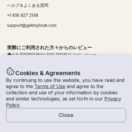
ヘルプ＆よくある質問
+1 818 927 2148
support@getmyboat.com
実際にご利用された方々からのレビュー
4.9
(5段階評価中)
500,000
件以上のレビュー
Cookies & Agreements
By continuing to use this website, you have read and
agree to the
Terms of Use
and agree to the
collection and use of your information by cookies
and similar technologies, as set forth in our
Privacy
Policy
.
Close
© Getmyboat 2026
利用規約
プライバシー規約