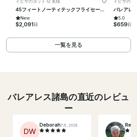
イビサのヨット
·
12 名様
イビサのツ
45フィートノーティテックフライセーリングカタマランイビサ-フォルメンテーラ
New
5.0
$2,091
$659
日
日
一覧を見る
バレアレス諸島の直近のレビュ
ー
Deborah
Reb
7月, 2026
D
W