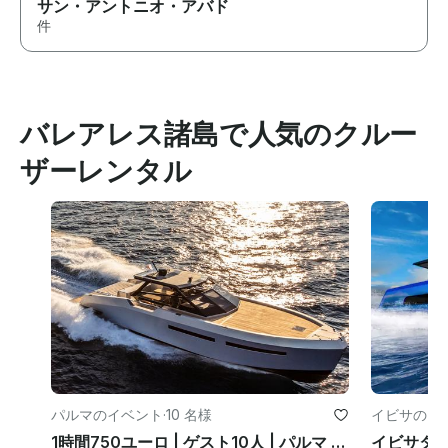
サン・アントニオ・アバド
件
バレアレス諸島で人気のクルー
ザーレンタル
パルマのイベント
·
10 名様
イビサのイ
1時間750ユーロ | ゲスト10人 | パルマ | 4時間分