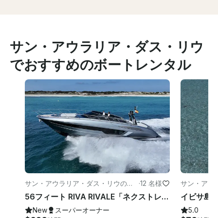
サン・アウラリア・ダス・リウ
でおすすめのボートレンタル
サン・アウラリア・ダス・リウのイ
·
12 名様
サン・アウ
ベント
ーボート
56フィート RIVA RIVALE「ネクストレベル」パワーヨット 💎 かつてないほどイビサを探検しましょう
New
スーパーオーナー
5.0