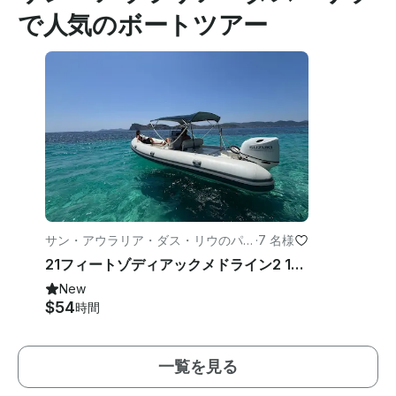
で人気のボートツアー
サン・アウラリア・ダス・リウのパワ
·
7 名様
ーボート
21フィートゾディアックメドライン2 140hp RIB —サンタエウラリアプライベートチャーターエクスペリエンス
New
$54
時間
一覧を見る