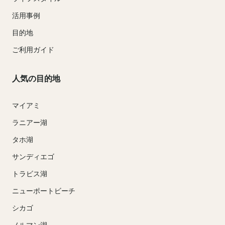
活用事例
目的地
ご利用ガイド
人気の目的地
マイアミ
ラニアー湖
タホ湖
サンディエゴ
トラビス湖
ニューポートビーチ
シカゴ
ノルマン湖