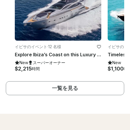
イビサのイベント
·
12 名様
イビサのイ
Explore Ibiza’s Coast on this Luxury Pershing 90 Power Mega Yacht
New
スーパーオーナー
New
$2,215
$1,100
時間
時
一覧を見る