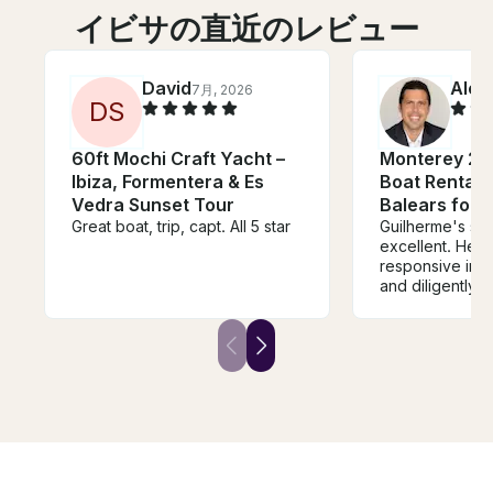
イビサの直近のレビュー
David
Alex
7月, 2026
D
S
60ft Mochi Craft Yacht –
Monterey 27
Ibiza, Formentera & Es
Boat Rental in
Vedra Sunset Tour
Balears for 
Great boat, trip, capt. All 5 star
Guilherme's se
excellent. He was very
responsive in 
and diligently
sure every deta
care of - from 
the right boat t
right amount of
The boat also
expectations. Guilherme was a
pleasure to work wi
forward to using
future boat ren
Ibiza.