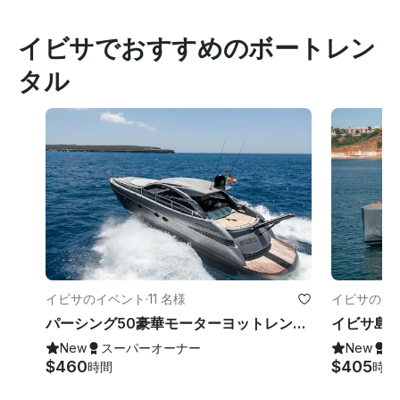
イビサでおすすめのボートレン
タル
イビサのイベント
·
11 名様
イビサのイ
パーシング50豪華モーターヨットレンタル（イビサ島、バレアレス諸島）11名様
New
スーパーオーナー
New
ス
$460
$405
時間
時間