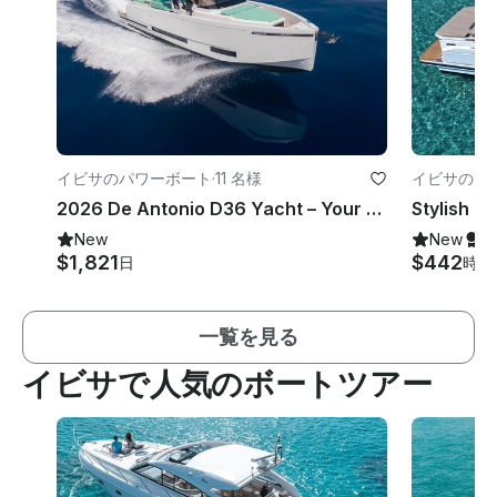
イビサのパワーボート
·
11 名様
イビサのイ
2026 De Antonio D36 Yacht – Your Ultimate Cruising Companion on Balearic islands
New
New
ス
$1,821
$442
日
時間
一覧を見る
イビサで人気のボートツアー