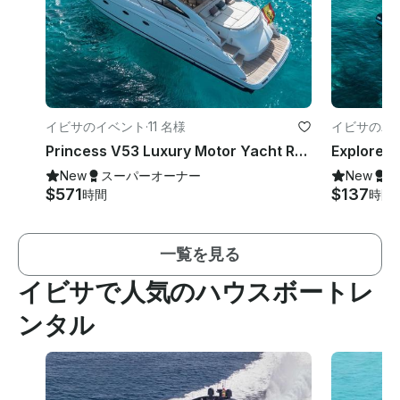
イビサのイベント
·
11 名様
イビサのパ
Princess V53 Luxury Motor Yacht Rental in Ibiza, Illes Balears
New
スーパーオーナー
New
ス
$571
$137
時間
時間
一覧を見る
イビサで人気のハウスボートレ
ンタル