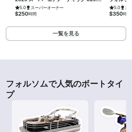
5.0
スーパーオーナー
5.0
ス
$250
$350
時間
時間
一覧を見る
フォルソムで人気のボートタイ
プ