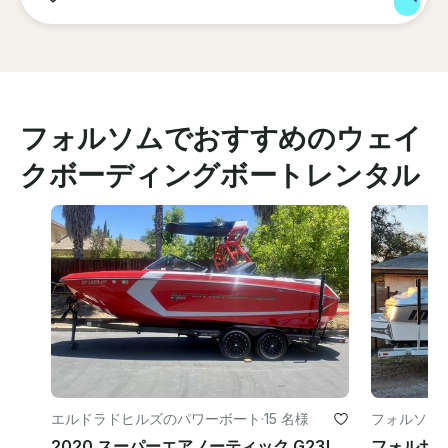
フォルソムでおすすめのウェイ
クボーディングボートレンタル
エルドラドヒルズのパワーボート
·
15 名様
フォルソム
2020 スーパーエアノーティック G23!ウェイクボード、ウェイクサーフィン、チュービングの究極！