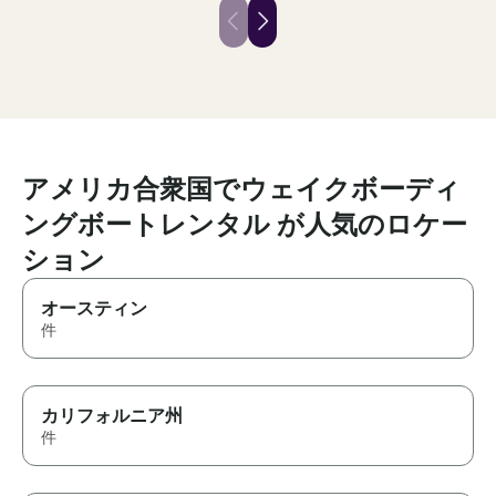
ahold of, quick to respond, Laid
The boat was c
back, patient, and also great
maintained, and
wake surf instructor! All around
experience was 
great guy! We always have an
and exactly wh
absolute blast out on the water
hoping for. Ou
and look forward to every trip!
amazing afterno
Highly recommend!! ⭐️⭐️⭐️⭐️⭐️
wouldn’t hesita
him again. Hig
アメリカ合衆国でウェイクボーディ
ングボートレンタル が人気のロケー
ション
オースティン
件
カリフォルニア州
件