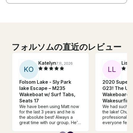
フォルソムの直近のレビュー
Katelyn
Lisa
7月, 2026
7
K
O
L
L
Folsom Lake - Sly Park
2020 Super A
lake Escape – M235
G23! The Ult
Wakeboat w/ Surf Tabs,
Wakeboardin
Seats 17
Wakesurfing,
We have been using Matt now
We had such a 
for the last 3 years and he is
the lake! Chuck
the absolute best! Always a
professional, 
great time with our group. He’s
everyone feel 
always incredibly easy to get
from the momen