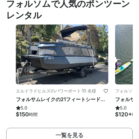
フォルソムで人気のポンツーン
レンタル
エルドラドヒルズのパワーボート
·
10 名様
フォルソム
フォルサムレイクの21フィートシードゥースイッチリミテッド
5.0
5.0
$150
$120+
時間
時
一覧を見る