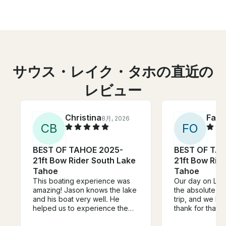
サウス・レイク・タホの直近の
レビュー
Christina
Faus
8月, 2026
C
B
F
O
BEST OF TAHOE 2025-
BEST OF TA
21ft Bow Rider South Lake
21ft Bow Rid
Tahoe
Tahoe
This boating experience was
Our day on La
amazing! Jason knows the lake
the absolute hig
and his boat very well. He
trip, and we ha
helped us to experience the
thank for that.
lake in a way that was
lake inside and 