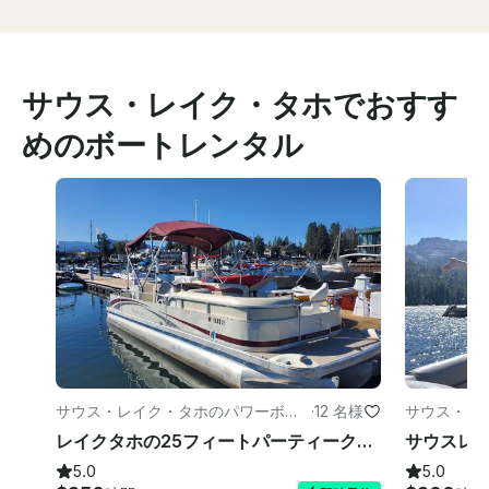
サウス・レイク・タホでおすす
めのボートレンタル
サウス・レイク・タホのパワーボー
·
12 名様
サウス・レ
ト
レイクタホの25フィートパーティークルーザー！(最大12個まで) 花火ショー開催中!!!
5.0
5.0