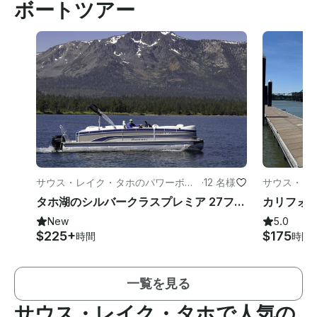
ボートツアー
サウス・レイク・タホのパワーボー
·
12 名様
サウス・レ
ト
ト
タホ湖のシルバークラスプレミア 27フィートクレストポンツーン!
New
5.0
$225+
$175
時間
時間
一覧を見る
サウス・レイク・タホで人気の