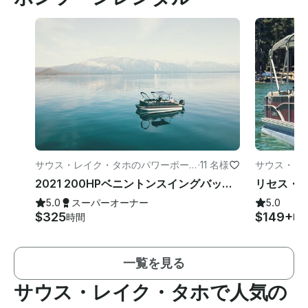
サウス・レイク・タホのパワーボー
·
11 名様
サウス・レ
ト
ト
2021 200HPベニントンスイングバック。アップグレードが多すぎてリストに載せません！
5.0
スーパーオーナー
5.0
$325
$149+
時間
時
一覧を見る
サウス・レイク・タホで人気の