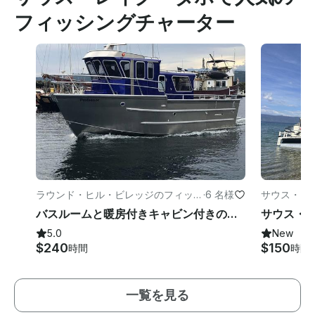
フィッシングチャーター
ラウンド・ヒル・ビレッジのフィッシ
·
6 名様
サウス・レ
ング
ト
バスルームと暖房付きキャビン付きのカスタムメイドスポーツフィッシングヨット
5.0
New
$240
$150
時間
時間
一覧を見る