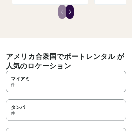
meaningful to us by showing us
both the iconic
desired locations, providing
incredible hid
commentary along the way and
sharing fascina
tirelessly answering all our silly
local stories al
questions. Simply put - Jason
What really st
rocks!
attentive and 
was. He tailore
exactly what w
anticipated our
made us feel c
care of from start
アメリカ合衆国でボートレンタル が
you’re looking 
unforgettable 
人気のロケーション
Tahoe, look no
couldn’t reco
マイアミ
highly. Thank y
件
our family memo
cherish for yea
タンパ
件