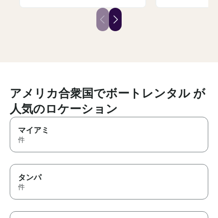
delighted by surprise guest,
Saw dolphins, v
Ghost (the sweetest husky
beautiful sandb
pup) who loved getting pets
clear he knows
and was down to take photos
like the back of h
with us. We were able to play
really set him 
our own music, were provided
kind and genui
with a big float to use in the
had a great con
water, and Jason even pointed
he truly went 
out every dolphin sighting
beyond to mak
(admittedly what I was most
experience me
excited for). We always felt
can tell he gen
アメリカ合衆国でボートレンタル が
safe and had such a fun time,
about his guests. I coul
even with some rainy weather. I
人気のロケーション
recommend him m
would recommend a trip with
definitely be b
Captain Jason any day, and we
outings in Tamp
マイアミ
will definitely use him again for
件
any future bookings!!
タンパ
件