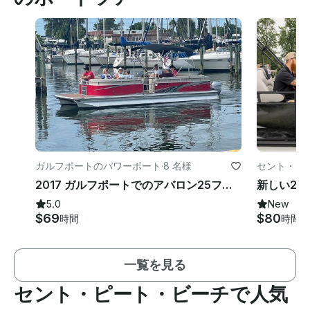
ガルフポートのパワーボート
·
8 名様
セント・ピ
ート
2017 ガルフポートでのアバロン25フィートポンツーンボートレンタル
5.0
New
$69
$80
時間
時間
一覧を見る
セント・ピート・ビーチで人気