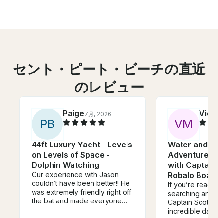
セント・ピート・ビーチの直近
のレビュー
Paige
Vict
7月, 2026
P
B
V
M
44ft Luxury Yacht - Levels
Water and S
on Levels of Space -
Adventures o
Dolphin Watching
with Captain
Our experience with Jason
Robalo Boat
couldn’t have been better!! He
If you’re readin
was extremely friendly right off
searching and 
the bat and made everyone
Captain Scott!
feel comfortable. We were also
incredible day 