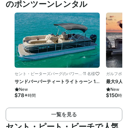
のポンツーンレンタル
セント・ピーターズバーグのパワー
·
11 名様
ガルフポー
ボート
サンドバーパーティートライトゥーン 10人まで | 26フィートベニントン 2550 GSR トライトゥーン
最大9人
New
New
$78+
$150
時間
時間
一覧を見る
セント・ピート・ビーチで人気