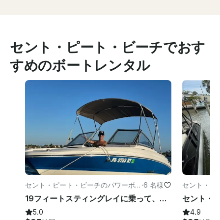
セント・ピート・ビーチでおす
すめのボートレンタル
セント・ピート・ビーチのパワーボー
·
6 名様
セント・ピ
ト
ト
19フィートスティングレイに乗って、セント・ピート・ビーチで太陽の下でボートを楽しむ
5.0
4.9