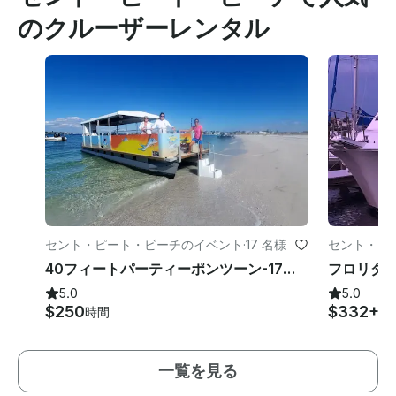
のクルーザーレンタル
セント・ピート・ビーチのイベント
·
17 名様
セント・ピ
40フィートパーティーポンツーン-17パッセンジャー（キャプテンとクルー付き）-COI-フロリダ州セントピートビーチ
5.0
5.0
$250
$332+
時間
時
一覧を見る