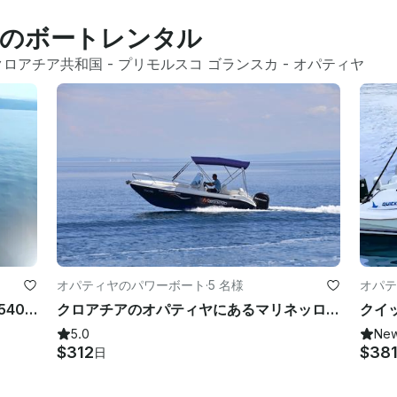
のボートレンタル
クロアチア共和国
 - 
プリモルスコ ゴランスカ
 - 
オパティヤ
オパティヤのパワーボート
·
5 名様
オパテ
クロアチアのオパティヤにあるSaver 540センターコンソールを予約する
クロアチアのオパティヤにあるマリネッロ19ボートを予約！
5.0
Ne
$312
$38
日