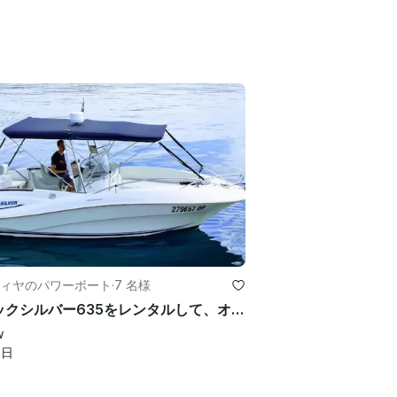
ィヤのパワーボート
·
7 名様
クイックシルバー635をレンタルして、オパティヤの海で忘れられない一日を過ごしましょう
w
1
日