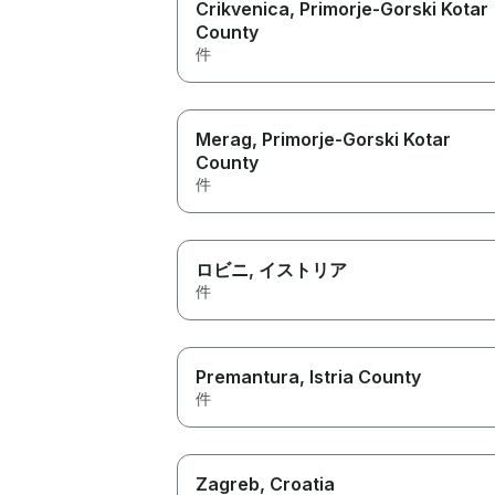
Crikvenica
, Primorje-Gorski Kotar
County
件
Merag
, Primorje-Gorski Kotar
County
件
ロビニ
, イストリア
件
Premantura
, Istria County
件
Zagreb
, Croatia