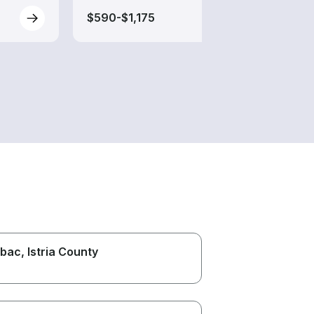
$590-$1,175
$45-
bac
, Istria County