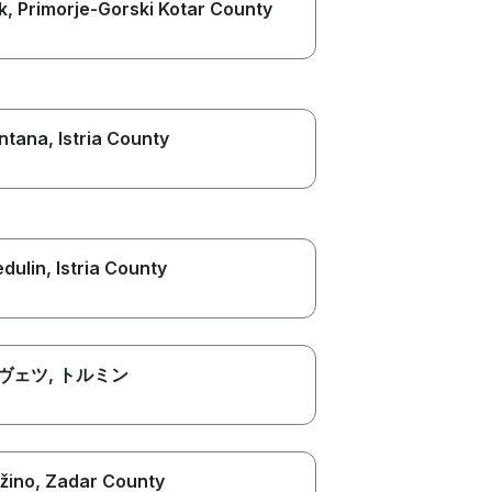
k
, Primorje-Gorski Kotar County
ntana
, Istria County
dulin
, Istria County
ヴェツ
, トルミン
žino
, Zadar County