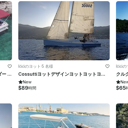
Ičićiのヨット
·
5 名様
Ičić
1978 クラシックジャンノーアイランダー 750 オパティヤのタクシーチャーター
Cossuttiヨットデザインヨットヨットヨットヨットヨットヨットヨットでのアドリア海でのサンセットセーリングツアー
New
Ne
$89
$65
時間