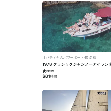
オパティヤのパワーボート
·
10 名様
New
$81
時間