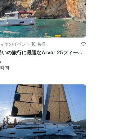
ィヤのイベント
·
10 名様
海岸沿いの旅行に最適なArvor 25フィートファミリー＆フィッシングボート
w
+
時間