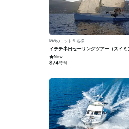
Ičićiのヨット
·
5 名様
New
$74
時間