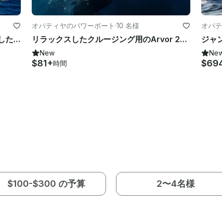
オパティヤのパワーボート
·
10 名様
オパテ
オパティハリビエラ沿いのリラックスした旅に最適なArcoa 36フィートファミリー＆パーティーボート
リラックスしたクルージング用のArvor 25モーターボート
New
Ne
$81+
$69
時間
$100-$300 の予算
2〜4名様