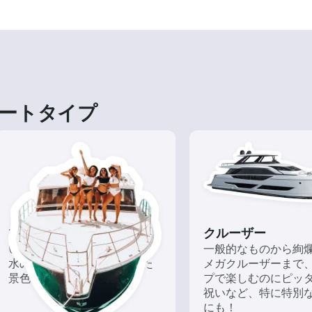
ートタイプ
ツアー
クルーザー
いろんな再発見があるかも!?
一般的なものから絢
水の上から眺める一味違った
メガクルーザーまで
景色を楽しもう！
プで楽しむのにピッ
祝いなど、特に特別
にも！