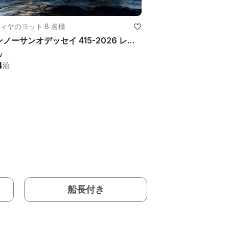
ィヤのヨット
·
8 名様
ジャンノーサンオデッセイ 415-2026 レンタルヨット
w
4
泊
船長付き