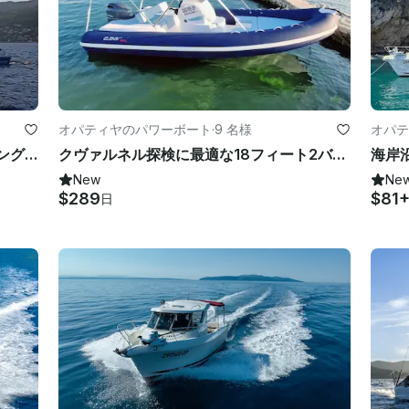
オパティヤのパワーボート
·
9 名様
オパテ
イチチ半日セーリングツアー（スイミング＆沿岸探検付き）
クヴァルネル探検に最適な18フィート2バーリブ
New
Ne
$289
$81
日