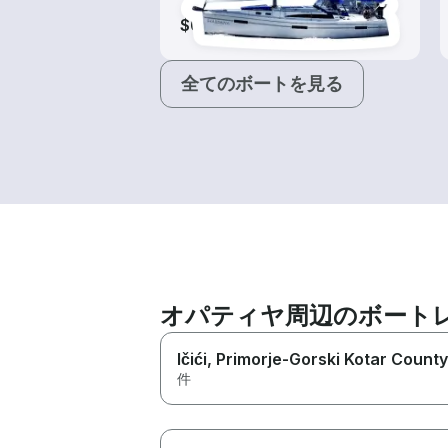
$65-$585
全てのボートを見る
オパティヤ周辺のボート
Ičići
, Primorje-Gorski Kotar County
件