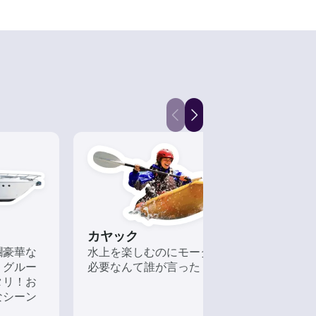
カヤック
フィ
爛豪華な
水上を楽しむのにモーターが
近海
、グルー
必要なんて誰が言った？
なボ
タリ！お
なシーン