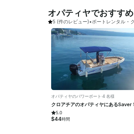
オパティヤでおすすめ
5
(件のレビュー)
•
ボートレンタル
 - 
オパティヤのパワーボート
·
4 名様
5.0
$44
時間