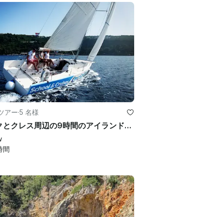
iのツアー
·
5 名様
クルクとクレス周辺の9時間のアイランドホッピングアドベンチャー
w
時間