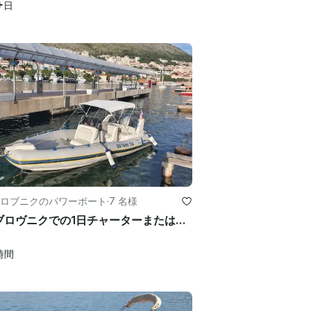
+
日
ロブニクのパワーボート
·
7 名様
ドゥブロヴニクでの1日チャーターまたはレンタル用のRIB Marlin 20
時間