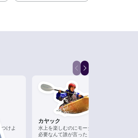
カヤック
釣船
につけよ
水上を楽しむのにモーターが
経験
必要なんて誰が言った？
れる