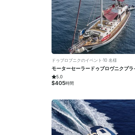
ドゥブロブニクのイベント
·
10 名様
5.0
$405
時間