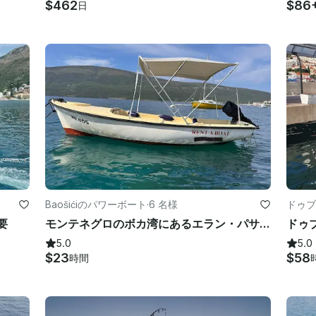
$462
$86
日
Baošićiのパワーボート
·
6 名様
ドゥブ
要
モンテネグロのボカ湾にあるエラン・パサラ・ボート-セルフキャプテン・レンタル（最大6名まで）
5.0
5.0
$23
$58
時間