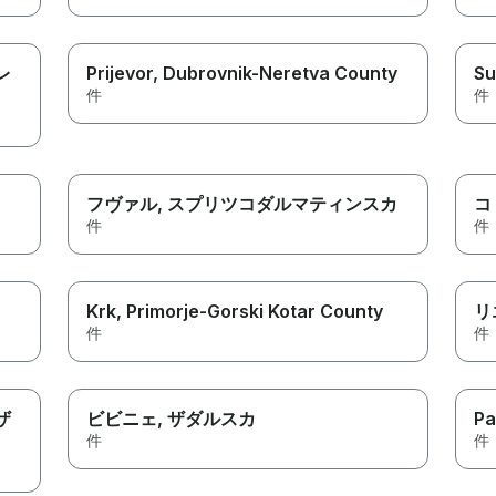
レ
Prijevor
, Dubrovnik-Neretva County
Su
件
件
フヴァル
, スプリツコダルマティンスカ
コ
件
件
Krk
, Primorje-Gorski Kotar County
リ
件
件
 ザ
ビビニェ
, ザダルスカ
Pa
件
件