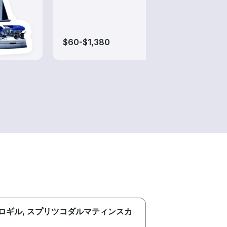
ても
$60-$1,380
$40-
ロギル
, スプリツコダルマティンスカ