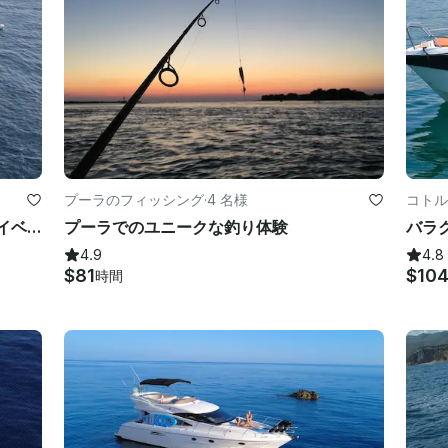
プーラのフィッシング
·
4 名様
コトル
モーターセーラードゥブロヴニクプライベート＆ラグジュアリー 88フィート（毎日および複数日にわたるクルーズ）
プーラでのユニークな釣り体験
4.9
4.8
$81
$10
時間