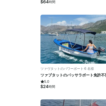
$64
時間
ツァヴタットのパワーボート
·
6 名様
ツァブタットのパッサラボート免許不
5.0
$24
時間