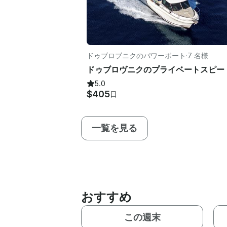
ドゥブロブニクのパワーボート
·
7 名様
5.0
$405
日
一覧を見る
おすすめ
この週末