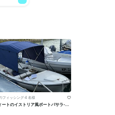
jaのフィッシング
·
4 名様
14フィートのイストリア風ボートパサラ-釣りでもレジャーでも