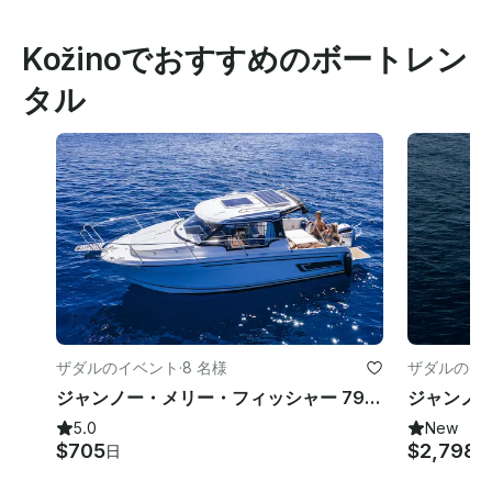
Kožinoでおすすめのボートレン
タル
ザダルのイベント
·
8 名様
ザダルのイ
ジャンノー・メリー・フィッシャー 795 | クロアチア、ザダルでのモーターヨットのレンタル
5.0
New
$705
$2,798
日
日