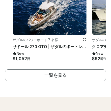
ザダルのパワーボート
·
7 名様
ザダルのイ
サドール 270 GTO | ザダルのボートレンタル
New
New
$1,052
$92
日
時間
一覧を見る