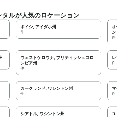
ンタルが人気のロケーション
ボイシ
, アイダホ州
オ
件
ン
件
州
ウェストケロウナ
, ブリティッシュコロ
レ
ンビア州
件
件
カークランド
, ワシントン州
マ
件
件
シアトル
, ワシントン州
ユ