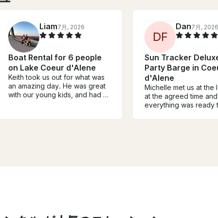
Liam
Dan
7月, 2026
7月, 202
D
F
Boat Rental for 6 people
Sun Tracker Delux
on Lake Coeur d'Alene
Party Barge in Coe
Keith took us out for what was
d'Alene
an amazing day. He was great
Michelle met us at the 
with our young kids, and had a
at the agreed time and
lot of experience as a dad
everything was ready 
knowing how to provide safe
Michelle was informati
fun. A perfect gentleman, on
explained everything p
time, easy to communicate with
us departing. We had a
and knew the lakes like the
and would definitely
back of his hand. Thanks Keith
recommend Michelle a
for an amazing time
boat as we would use it
the opportunity arises.