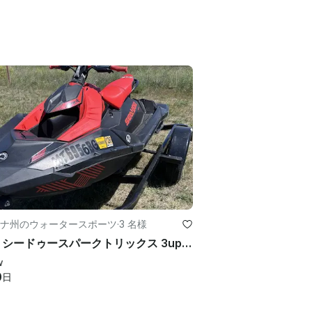
ナ州のウォータースポーツ
·
3 名様
2022 シードゥースパークトリックス 3upジェットスキー（モンタナ州ミズーラ）
w
0
日