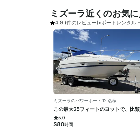
ミズーラ近くのお気に
4.9
(件のレビュー)
•
ボートレンタル
 -
ミズーラのパワーボート
·
12 名様
5.0
$80
時間