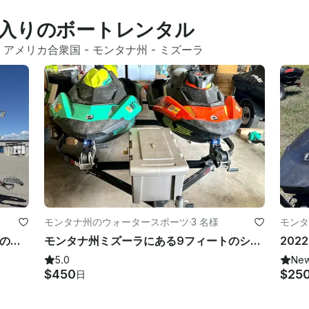
入りのボートレンタル
 
アメリカ合衆国
 - 
モンタナ州
 - 
ミズーラ
モンタナ州のウォータースポーツ
·
3 名様
モンタ
この最大25フィートのヨットで、比類のない快適さでクルーズや釣りをしましょう
モンタナ州ミズーラにある9フィートのシードゥースパーク 3アップジェットスキー2台
5.0
Ne
$450
$25
日