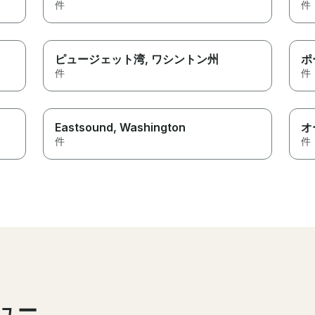
件
件
ピュージェット湾
, ワシントン州
ポ
件
件
Eastsound
, Washington
オ
件
件
ュー