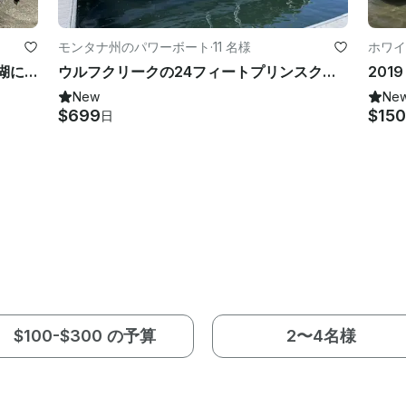
モンタナ州のパワーボート
·
11 名様
ホワイ
ツ
モンタナ州ウルフクリークのホルター湖にある2022年のシルバンポンツーンボートレンタル！
ウルフクリークの24フィートプリンスクラフトポンツーン-ファミリークルーズ & 釣り旅行
201
New
Ne
$699
$150
日
$100-$300 の予算
2〜4名様