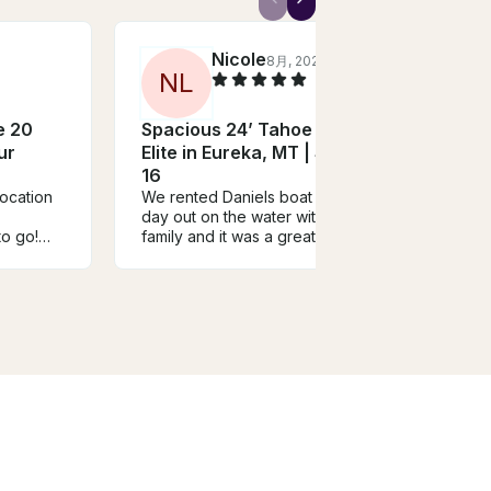
Nicole
6
8月, 2026
N
L
R
e 20
Spacious 24’ Tahoe Sierra
2024
ur
Elite in Eureka, MT | Seats
220 
16
Bois
location
We rented Daniels boat for a
Moun
Captai
day out on the water with our
profes
to go!
family and it was a great day!
patien
ve and
The boat has lots of room for
family
rior to
everyone and the kids loved
recom
 blast
the tubing. Was a great day
as we
and would highly recommend!
and fu
nd her
 again if