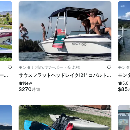
モンタナ州のパワーボート
·
8 名様
モンタ
16フィートスタークラフトバウライダー、300馬力のMerCruiserエンジン搭載
サウスフラットヘッドレイク!21' コバルト・バウライダー、スキドゥー・ベイ
New
5.0
$270
$85
時間