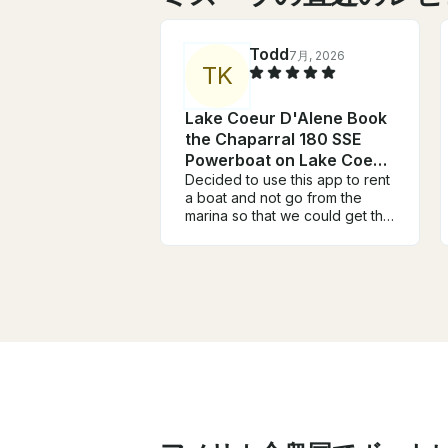
Todd
7月, 2026
T
K
Lake Coeur D'Alene Book
the Chaparral 180 SSE
Powerboat on Lake Coeur
d'Alene
Decided to use this app to rent
a boat and not go from the
marina so that we could get the
boat for multiple days and
keep it at our own boat dock.
The boat is older and she has
seen some better days but for
what we needed it was
absolutely perfect. She started
on the first time every time and
ran strong. Topped out at
about 35 miles an hour, which
was perfect for us. It has seen
some use over the years but
we loved it. Rob was awesome