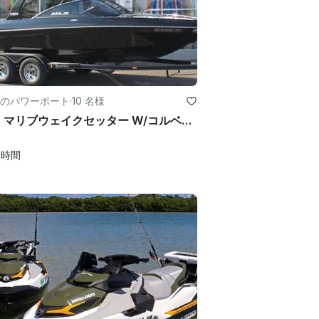
のパワーボート
·
10 名様
2006 マリブウェイクセッター W/コルベット LS1 エンジン (おもちゃ付き)
0
時間