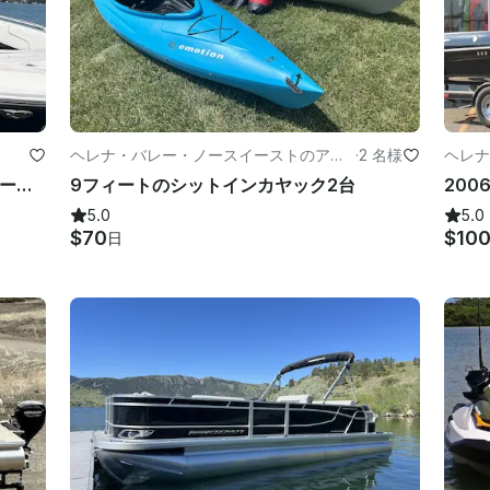
ヘレナ・バレー・ノースイーストのアド
·
2 名様
ヘレナ
ベンチャー
サマーズでのレンタル用24フィートリーガルファデックパワーボート
9フィートのシットインカヤック2台
5.0
5.0
$70
$10
日