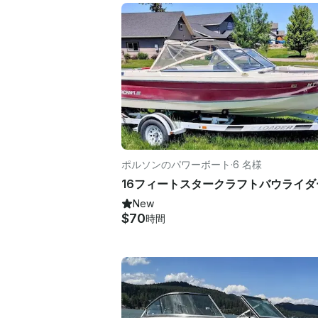
ポルソンのパワーボート
·
6 名様
New
$70
時間