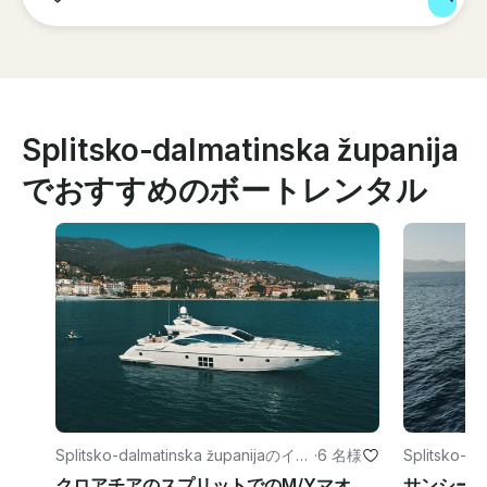
Splitsko-dalmatinska županija
でおすすめのボートレンタル
Splitsko-dalmatinska županijaのイベ
·
6 名様
Splitsko-d
ント
ベント
クロアチアのスプリットでのM/Yマオロアジムット68Sパワーメガヨットレンタル