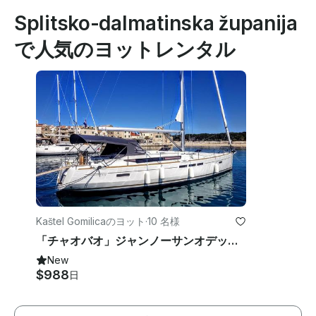
Splitsko-dalmatinska županija
で人気のヨットレンタル
Kaštel Gomilicaのヨット
·
10 名様
「チャオバオ」ジャンノーサンオデッセイ519セーリングヨットチャーター（クロアチア、カシュテルゴミリカ）
New
$988
日