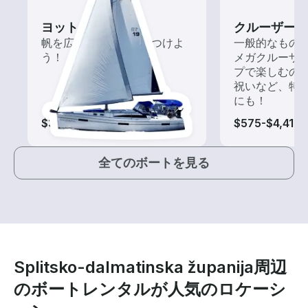
ヨット
クルーザー
帆を広げて風を味方につけよ
一般的なもの
う！
メガクルーザ
プで楽しむの
祝いなど、特
にも！
$300-$2,105
$575-$4,410
全てのボートを見る
Splitsko-dalmatinska županija周辺
のボートレンタルが人気のロケーシ