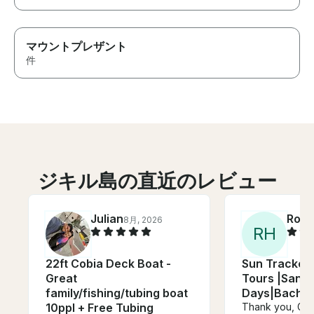
マウントプレザント
件
ジキル島の直近のレビュー
Julian
Robe
8月, 2026
R
H
22ft Cobia Deck Boat -
Sun Tracker 
Great
Tours |Sand
family/fishing/tubing boat
Days|Bachelo
10ppl + Free Tubing
Thank you, Gran