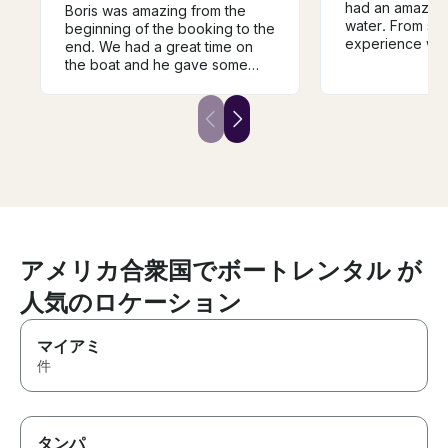
had an amazing 
Boris was amazing from the
water. From star
beginning of the booking to the
experience was 
end. We had a great time on
and unforgettab
the boat and he gave some
incredibly frien
great recommendations.
knowledgeable
Communication was great also!
feel welcome th
He was very respectful! We
took the time t
would definitely book with him
around and ma
again!
everyone, inclu
had a great time. If you
looking for a g
with someone w
about providing
experience, we
アメリカ合衆国でボートレンタル が
recommend Gra
thank you enou
人気のロケーション
incredible day
back again soo
マイアミ
件
タンパ