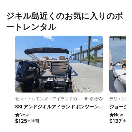
ジキル島近くのお気に入りのボ
ートレンタル
セント・シモンズ・アイランドのパ
·
10 名様
デリエンの
ワーボート
SSI アンドジキルアイランドポンツーンレンタル
New
New
$125+
$137
時間
時間