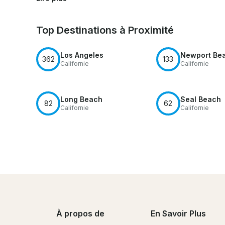
frais de nettoyage d'au moins 60$ seront ajoutés. Profi
 excellent séjour ! du temps passé avec ta famille.

Top Destinations à Proximité
Los Angeles
Newport Be
362
133
Californie
Californie
Long Beach
Seal Beach
82
62
Californie
Californie
À propos de
En Savoir Plus