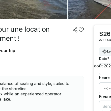
ur une location
$26
ement !
Avec Ca
our trip
Le
*
Date
Heure 
ance of seating and style, suited to
 the shoreline.
lax while an experienced operator
Propri
e lake.