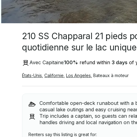
210 SS Chapparal 21 pieds po
quotidienne sur le lac uniqu
Avec Capitaine
100
%
refund within
3 days
of y
États-Unis
,
Californie
,
Los Angeles
,
Bateaux à moteur
Comfortable open-deck runabout with a bal
casual lake outings and easy cruising near
Trip includes a captain, so guests can re
handles driving and local navigation on th
Renters say this listing is great for: