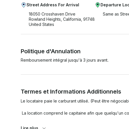
Street Address For Arrival
Departure Lo
18050 Crosshaven Drive
Same as Stre
Rowland Heights, California, 91748
United States
Politique d'Annulation
Remboursement intégral jusqu'à 3 jours avant.
Termes et Informations Additionnels
Le locataire paie le carburant utilisé. (Peut être négociabl
 La location comprend le capitaine afin que quelqu'un conduise le bateau pour vous

. Le bateau DOIT être rendu propre (pas de déchets ni d
Lire plus