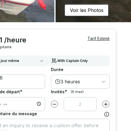
Voir les Photos
1 /heure
Tarif Estimé
pitaine
 jour même
With Captain Only
Durée
3 heures
*
*
de départ
Invités
(6 max)
Diminuer la valeur par
1
Augmenter la v
étaire du message