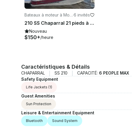
Bateaux à moteur à Mor
·
6 invités
eno Valley
210 SS Chaparral 21 pieds à louer à Lake Perris !
Nouveau
$150+
/heure
Caractéristiques & Détails
CHAPARRAL
SS 210
CAPACITÉ:
6 PEOPLE MAX
Safety Equipment
Life Jackets
(1)
Guest Amenities
Sun Protection
Leisure & Entertainment Equipment
Bluetooth
Sound System