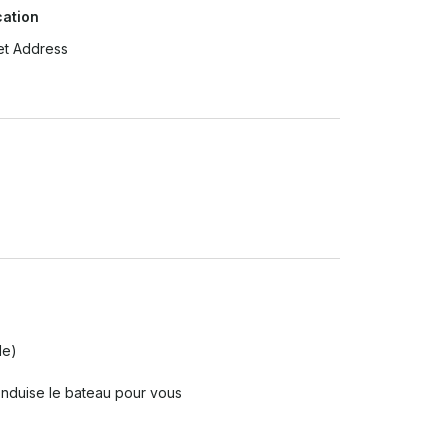
cation
et Address
e)

e traces de pas) sur le rembourrage, sinon des 