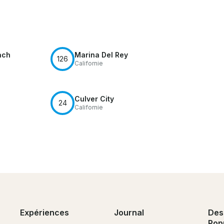
tez-en de manière responsable et passez un

ach
Marina Del Rey
126
Californie
Culver City
24
Californie
Expériences
Journal
Des
Pop