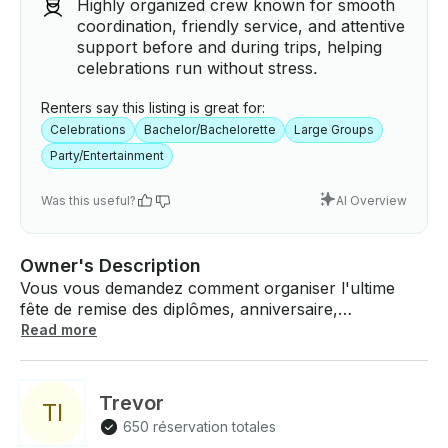
Highly organized crew known for smooth
coordination, friendly service, and attentive
support before and during trips, helping
celebrations run without stress.
Renters say this listing is great for:
Celebrations
Bachelor/Bachelorette
Large Groups
Party/Entertainment
Was this useful?
AI Overview
Owner's Description
Vous vous demandez comment organiser l'ultime
fête de remise des diplômes, anniversaire,
enterrement de vie de garçon ou de jeune fille ou
Read more
événement d'entreprise ? Alors ne cherchez pas
plus loin ; accueillez-le sur un yacht de luxe privé de
65 pieds de long ! Nous sommes un navire certifié
Trevor
T
I
par la Garde côtière d'une capacité de 80 personnes
650 réservation totales
qui offre suffisamment d'espace pour votre famille,