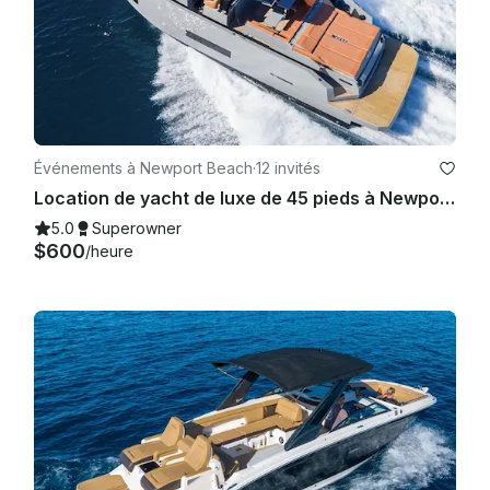
Événements à Newport Beach
·
12 invités
Location de yacht de luxe de 45 pieds à Newport Beach - Port - Coastal - Starlink - TV
5.0
Superowner
$600
/heure