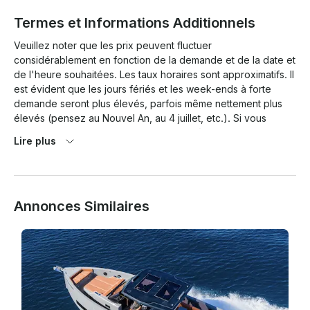
Termes et Informations Additionnels
Veuillez noter que les prix peuvent fluctuer 
considérablement en fonction de la demande et de la date et 
de l'heure souhaitées. Les taux horaires sont approximatifs. Il 
est évident que les jours fériés et les week-ends à forte 
demande seront plus élevés, parfois même nettement plus 
élevés (pensez au Nouvel An, au 4 juillet, etc.). Si vous 
souhaitez un devis exact, n'hésitez pas à demander ! Tous 
Lire plus
les charters devront signer un formulaire de responsabilité en 
cas de perte ou de dommage et une carte DOIT ÊTRE 
enregistrée avant le départ. Des frais supplémentaires 
peuvent vous être facturés en cas de nettoyage excessif ou 
Annonces Similaires
de dommages dépassant le cadre d'une utilisation normale et 
raisonnable.
