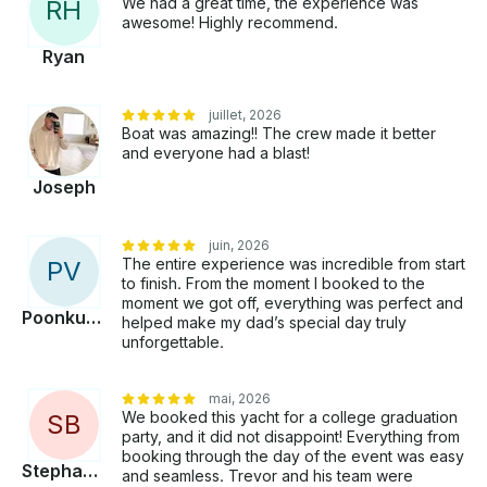
We had a great time, the experience was
R
H
sud de la Californie ! Nous offrons les meilleurs tarifs
awesome! Highly recommend.
à Newport et pouvons être très flexibles afin de
Ryan
pouvoir organiser une fête pour tous les budgets !
N'ayez pas peur de demander ; organiser une fête
incroyable sur un yacht de luxe peut être beaucoup
juillet, 2026
plus abordable que vous ne le pensez. Nous
Boat was amazing!! The crew made it better
pouvons réaliser la fête de vos rêves ! Nous sommes
and everyone had a blast!
entièrement certifiés par la Garde côtière, c'est
Joseph
énorme et c'est quelque chose que vous devriez
toujours prendre en compte lors de la réservation
d'une location de yacht. Nous sommes soumis à des
juin, 2026
The entire experience was incredible from start
P
V
inspections annuelles rigoureuses de l'ensemble du
to finish. From the moment I booked to the
navire et de l'équipage et sommes tenus de respecter
moment we got off, everything was perfect and
les normes les plus élevées en matière de sécurité
Poonkuzhali
helped make my dad’s special day truly
intérieure. Votre sécurité est notre priorité absolue et
unforgettable.
cela se reflète dans tout ce que nous faisons.
mai, 2026
We booked this yacht for a college graduation
S
B
party, and it did not disappoint! Everything from
booking through the day of the event was easy
Stephanie
and seamless. Trevor and his team were