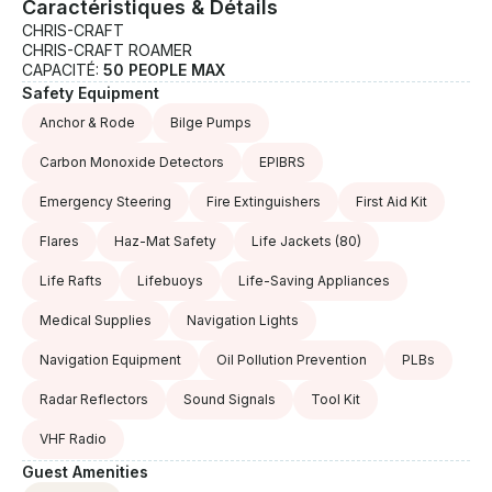
Caractéristiques & Détails
CHRIS-CRAFT
CHRIS-CRAFT ROAMER
CAPACITÉ:
50 PEOPLE MAX
Safety Equipment
Anchor & Rode
Bilge Pumps
Carbon Monoxide Detectors
EPIBRS
Emergency Steering
Fire Extinguishers
First Aid Kit
Flares
Haz-Mat Safety
Life Jackets
(80)
Life Rafts
Lifebuoys
Life-Saving Appliances
Medical Supplies
Navigation Lights
Navigation Equipment
Oil Pollution Prevention
PLBs
Radar Reflectors
Sound Signals
Tool Kit
VHF Radio
Guest Amenities