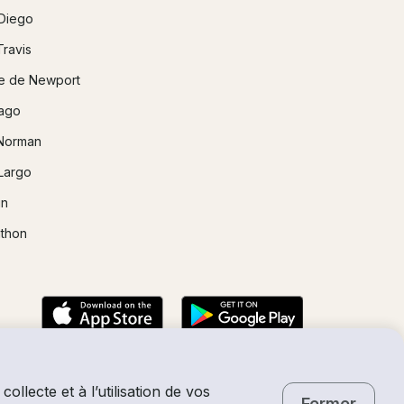
Diego
Travis
e de Newport
ago
Norman
Largo
in
thon
collecte et à l’utilisation de vos
Fermer