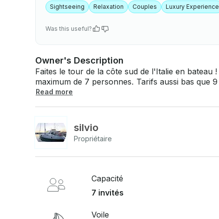
Sightseeing
Relaxation
Couples
Luxury Experience
Was this useful?
Owner's Description
Faites le tour de la côte sud de l'Italie en batea
maximum de 7 personnes. Tarifs aussi bas que 9 000€ par s
questions, nous pouvons y répondre via la plat
Read more
que vous ne payiez. Cliquez simplement sur « D
une demande pour une offre personnalisée.
silvio
Propriétaire
Capacité
7 invités
Voile