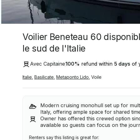
Voilier Beneteau 60 disponibl
le sud de l'Italie
Avec Capitaine
100
%
refund within
5 days
of y
Italie
,
Basilicate
,
Metaponto Lido
,
Voile
Modern cruising monohull set up for mult
Italy, offering ample space for shared tim
Owner has offered this crewed option sin
available so guests can focus on the journ
Renters say this listing is great for: