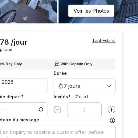
Voir les Photos
78 /jour
Tarif Estimé
pitaine
lti-Day Only
With Captain Only
Durée
7 jours
*
*
de départ
Invités
(7 max)
Diminuer la valeur par
1
Augmenter la v
étaire du message