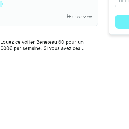
AI Overview
u ! Louez ce voilier Beneteau 60 pour un
emaine. Si vous avez des
eforme de messagerie de GetMyBoat avant
emande de réservation » et envoyez-nous