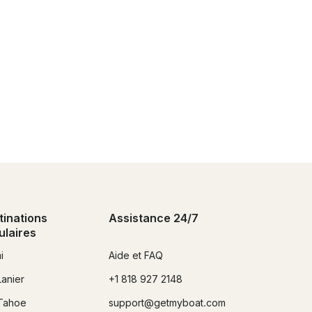
tinations
Assistance 24/7
ulaires
i
Aide et FAQ
Lanier
+1 818 927 2148
Tahoe
support@getmyboat.com