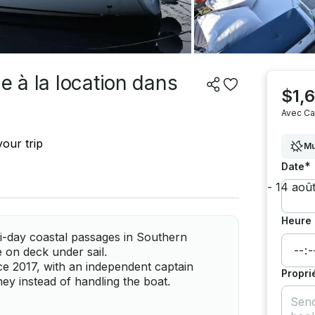
e à la location dans
$1,6
Avec Ca
our trip
Mu
*
Date
Heure 
i-day coastal passages in Southern
e on deck under sail.
ce 2017, with an independent captain
Propri
ey instead of handling the boat.