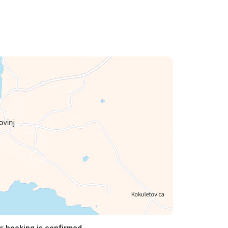
ur
booking is confirmed.