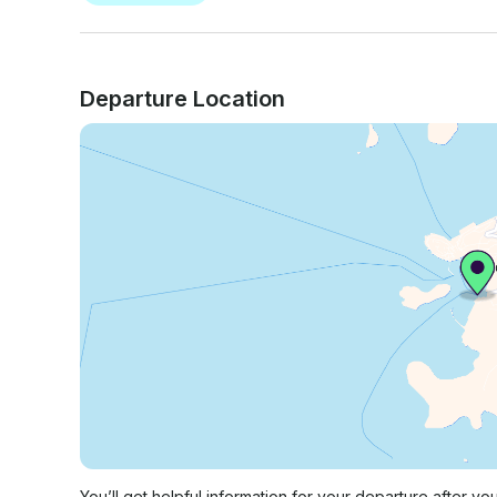
Departure Location
You’ll get helpful information for your departure after yo