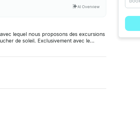
AI Overview
e avec lequel nous proposons des excursions
ucher de soleil. Exclusivement avec le
MyBoat avant que vous ne payiez. Cliquez
envoyez-nous une demande pour une offre