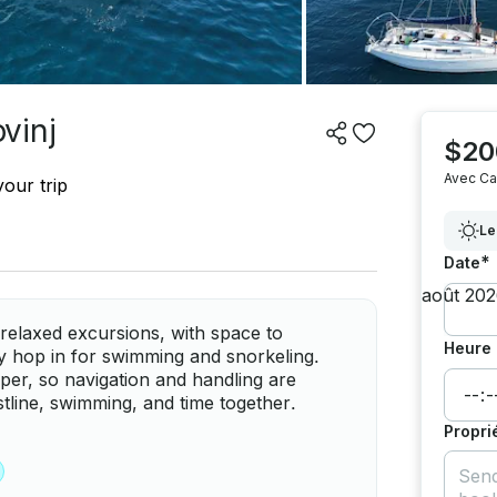
vinj
$20
Avec Ca
our trip
Le
*
Date
 relaxed excursions, with space to
Heure 
y hop in for swimming and snorkeling.
pper, so navigation and handling are
tline, swimming, and time together.
Propri