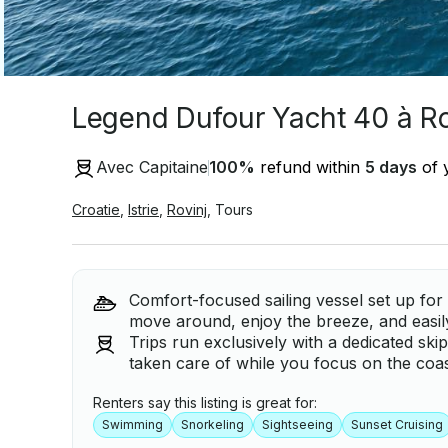
Legend Dufour Yacht 40 à Ro
Avec Capitaine
100
%
refund within
5 days
of y
Croatie
,
Istrie
,
Rovinj
,
Tours
Comfort-focused sailing vessel set up for
move around, enjoy the breeze, and easil
Trips run exclusively with a dedicated ski
taken care of while you focus on the coas
Renters say this listing is great for:
Swimming
Snorkeling
Sightseeing
Sunset Cruising