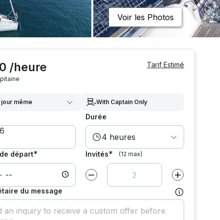
Voir les Photos
0 /heure
Tarif Estimé
pitaine
 jour même
With Captain Only
Durée
4 heures
*
*
de départ
Invités
(12 max)
Diminuer la valeur par
1
Augmenter la v
étaire du message