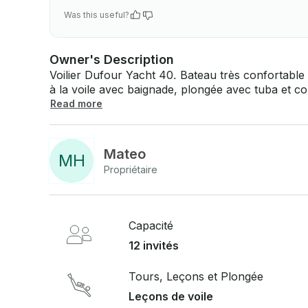
Was this useful?
Owner's Description
Voilier Dufour Yacht 40. Bateau très confortabl
à la voile avec baignade, plongée avec tuba et co
skipper. Capacité maximale de 12 personnes. Si vous avez des questions, nous pouvons y
Read more
répondre via la plateforme de messagerie de Get
simplement sur « Demande de réservation » et 
personnalisée.
Mateo
M
H
Propriétaire
Capacité
12 invités
Tours, Leçons et Plongée
Leçons de voile