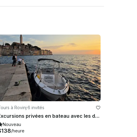
ours à Rovinj
·
6 invités
Excursions privées en bateau avec les dauphins avec un nouveau bateau de 19 pieds Karnic au départ de Rovinj — Delfin
Nouveau
$138
/heure