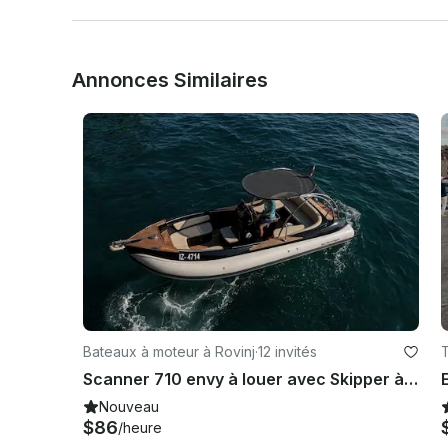
Annonces Similaires
Bateaux à moteur à Rovinj
·
12 invités
T
Scanner 710 envy à louer avec Skipper à Rovinj
Nouveau
$86
/heure