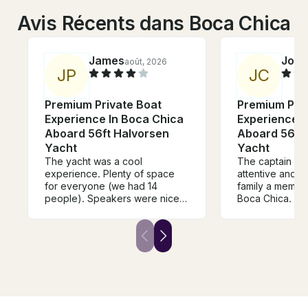
Avis Récents dans Boca Chica
James
Joel
août, 2026
J
P
J
C
Premium Private Boat
Premium Priv
Experience In Boca Chica
Experience I
Aboard 56ft Halvorsen
Aboard 56ft
Yacht
Yacht
The yacht was a cool
The captain an
experience. Plenty of space
attentive and 
for everyone (we had 14
family a memora
people). Speakers were nice
Boca Chica.
and loud. We played whatever
we wanted via Bluetooth. The
food was barbequed chicken,
chorizo/sausage, pork. He
knew how to grill! The sandbar
was definitely a fun spot.
Jetskis and banana boats
everywhere. Overall it was a