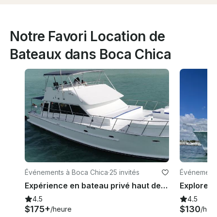
Notre Favori Location de
Bateaux dans Boca Chica
Événements à Boca Chica
·
25 invités
Événements
Expérience en bateau privé haut de gamme à Boca Chica à bord d'un yacht Halvorsen de 56 pieds
4.5
4.5
$175+
$130
/heure
/heu