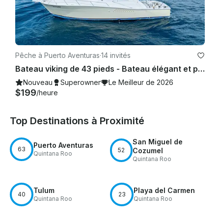
Pêche à Puerto Aventuras
·
14 invités
Bateau viking de 43 pieds - Bateau élégant et puissant, idéal pour la pêche et la plongée avec tuba
Nouveau
Superowner
Le Meilleur de 2026
$199
/heure
Top Destinations à Proximité
San Miguel de
Puerto Aventuras
63
52
Cozumel
Quintana Roo
Quintana Roo
Tulum
Playa del Carmen
40
23
Quintana Roo
Quintana Roo