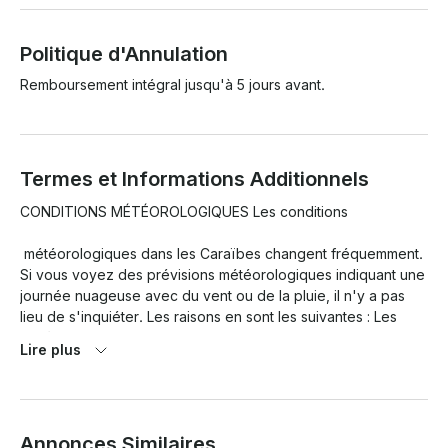
Politique d'Annulation
Remboursement intégral jusqu'à 5 jours avant.
Termes et Informations Additionnels
CONDITIONS MÉTÉOROLOGIQUES Les conditions

 météorologiques dans les Caraïbes changent fréquemment. 
Si vous voyez des prévisions météorologiques indiquant une 
journée nuageuse avec du vent ou de la pluie, il n'y a pas 
lieu de s'inquiéter. Les raisons en sont les suivantes : Les 
systèmes météorologiques donnent des prévisions 
Lire plus
incorrectes dans la région en raison du climat très variable de 
la Riviera Maya. Nous sommes des experts en navigation et 
nous sommes informés des mises à jour météorologiques à 
tout moment par le biais de différentes sources. Si quelqu'un 
Annonces Similaires
est capable de déterminer si une visite aura lieu, c'est bien 