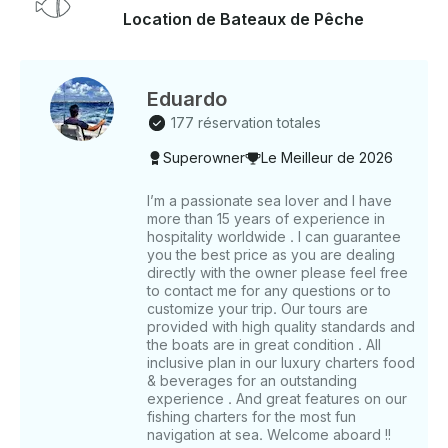
également d'un haut-parleur Bluetooth et d'un
Location de Bateaux de Pêche
équipement de plongée si vous décidez d'explorer
l'une des zones récifales les plus proches. Nous
proposons également de l'eau en bouteille, de la
glace et du soda, du guacamole fraîchement préparé
Eduardo
et tous les ingrédients nécessaires pour préparer un
177 réservation totales
bon ceviche avec la pêche du jour. Ce bateau est
Superowner
Le Meilleur de 2026
très confortable et spacieux et possède tout ce dont
vous avez besoin pour vous amuser en mer. Montez
à bord !
I’m a passionate sea lover and I have
more than 15 years of experience in
hospitality worldwide . I can guarantee
you the best price as you are dealing
directly with the owner please feel free
to contact me for any questions or to
customize your trip. Our tours are
provided with high quality standards and
the boats are in great condition . All
inclusive plan in our luxury charters food
& beverages for an outstanding
experience . And great features on our
fishing charters for the most fun
navigation at sea. Welcome aboard !!