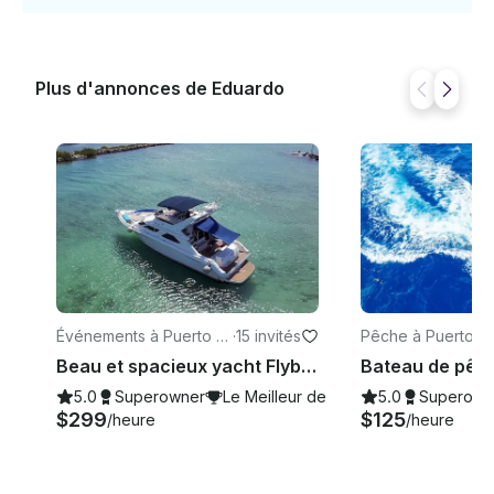
Plus d'annonces de Eduardo
Événements à Puerto A
·
15 invités
Pêche à Puerto A
venturas
as
Beau et spacieux yacht Flybridge de 47 pieds à Tulum et Playa (tout compris)
5.0
Superowner
Le Meilleur de 2026
5.0
Superown
$299
$125
/heure
/heure