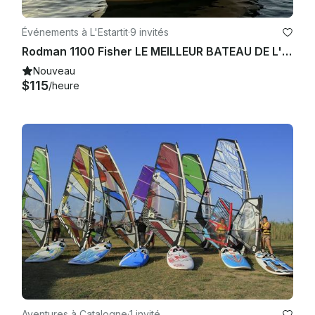
Événements à L'Estartit
·
9 invités
Rodman 1100 Fisher LE MEILLEUR BATEAU DE L'ESTARTIT - OLCABE
Nouveau
$115
/heure
Aventures à Catalogne
·
1 invité