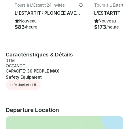
Tours à L'Estartit
·
24 invités
Tours à L'Estartit
·
9
L'ESTARTIT : PLONGÉE AVEC TUBA ÉCOLOGIQUE DANS LES ÎLES MEDES
Nouveau
Nouveau
$83
$173
/heure
/heure
Caractéristiques & Détails
RTM
OCEANDOU
CAPACITÉ:
30 PEOPLE MAX
Safety Equipment
Life Jackets
(1)
Departure Location