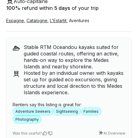
Auto-capitaine
100
%
refund within
5 days
of your trip
Espagne
,
Catalogne
,
L'Estartit
,
Aventures
Stable RTM Oceandou kayaks suited for
guided coastal routes, offering an active,
hands-on way to explore the Medes
Islands and nearby shoreline.
Hosted by an individual owner with kayaks
set up for guided eco excursions, giving
structure and local direction to this Medes
Islands experience.
Renters say this listing is great for:
Adventure Seekers
Sightseeing
Families
Photography
Was this useful?
AI Overview