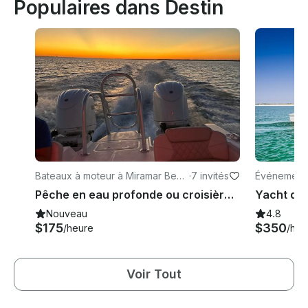
Populaires dans Destin
Bateaux à moteur à Miramar Beac
·
7 invités
Événements
h
Pêche en eau profonde ou croisière sur un tout nouveau World Cat 230 DC 300HP
Nouveau
4.8
$175
$350
/heure
/heu
Voir Tout