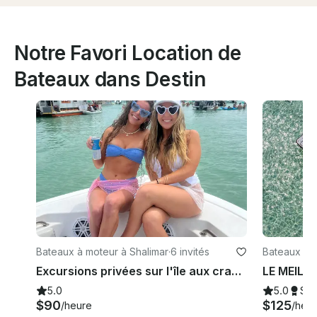
Notre Favori Location de
Bateaux dans Destin
Bateaux à moteur à Shalimar
·
6 invités
Bateaux à m
each
Excursions privées sur l'île aux crabes et en bateau : excursions de 4 heures, 6 heures, 8 heures disponibles
5.0
5.0
Su
$90
$125
/heure
/heu