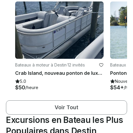
Bateaux à moteur à Destin
·
12 invités
Bateaux à m
each
Crab Island, nouveau ponton de luxe Bentley Legacy 2024 de 24 pieds avec moteur de 115 CV !
5.0
Nouveau
$50
$54+
/heure
/heu
Voir Tout
Excursions en Bateau les Plus
Populaires dans Destin