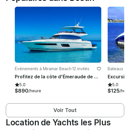
Événements à Miramar Beach
·
12 invités
Bateaux à m
each
Profitez de la côte d'Émeraude de Destin à bord d'un yacht à moteur Prestige de 60 pieds
5.0
5.0
$890
$125
/heure
/heu
Voir Tout
Location de Yachts les Plus