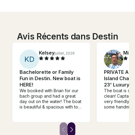
Avis Récents dans Destin
Kelsey
Minh
juillet, 2026
K
D
Bachelorette or Family
PRIVATE All 
Fun in Destin. New boat is
Island Chart
HERE!
23' Luxury Tr
We booked with Brian for our
The boat is sup
bach group and had a great
clean! Captain T
day out on the water! The boat
very friendly, 
is beautiful & spacious with top
some handmade
notch amenties. Brian was
his “treasure b
super accommodating and
grab some seash
easy going. We definitely had
He also provide
the nicest boat at crab island &
scuba gear and
for a 6 hour day we were