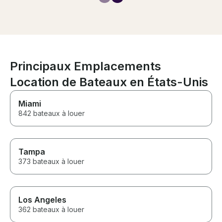
super thankful for the shade
available on the boat as well as
the bathroom & comfortable
lounge spaces. Would
definitely recommend!
Principaux Emplacements
Location de Bateaux en États-Unis
Miami
842 bateaux à louer
Tampa
373 bateaux à louer
Los Angeles
362 bateaux à louer