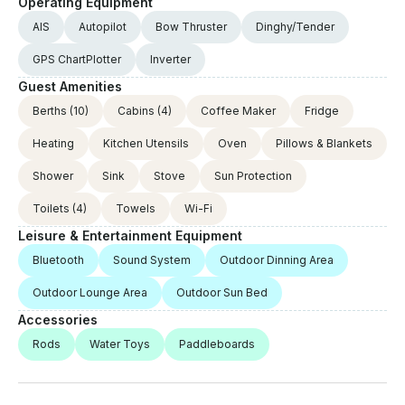
Operating Equipment
AIS
Autopilot
Bow Thruster
Dinghy/Tender
GPS ChartPlotter
Inverter
Guest Amenities
Berths
(10)
Cabins
(4)
Coffee Maker
Fridge
Heating
Kitchen Utensils
Oven
Pillows & Blankets
Shower
Sink
Stove
Sun Protection
Toilets
(4)
Towels
Wi-Fi
Leisure & Entertainment Equipment
Bluetooth
Sound System
Outdoor Dinning Area
Outdoor Lounge Area
Outdoor Sun Bed
Accessories
Rods
Water Toys
Paddleboards