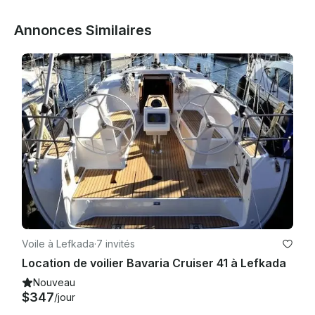
 : 2000 euros

Annonces Similaires
, forfait de location de luxe : nettoyage final, draps et 
serviettes, transport gratuit, journal des transports en 
commun, service d'enregistrement et de départ, kit de 
bienvenue, dériveur, moteur hors-bord, animaux

 de compagnie interdits.

Voile à Lefkada
·
7 invités
Location de voilier Bavaria Cruiser 41 à Lefkada
Nouveau
$347
/jour