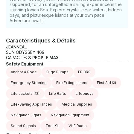
skippered, for an unforgettable sailing experience in the
stunning Ionian Sea. Explore crystal-clear waters, hidden
bays, and picturesque islands at your own pace.
Adventure awaits!
Caractéristiques & Détails
JEANNEAU
SUN ODYSSEY 469
CAPACITÉ:
8 PEOPLE MAX
Safety Equipment
Anchor & Rode
Bilge Pumps
EPIBRS
Emergency Steering
Fire Extinguishers
First Aid Kit
Life Jackets
(12)
Life Rafts
Lifebuoys
Life-Saving Appliances
Medical Supplies
Navigation Lights
Navigation Equipment
Sound Signals
Tool Kit
VHF Radio