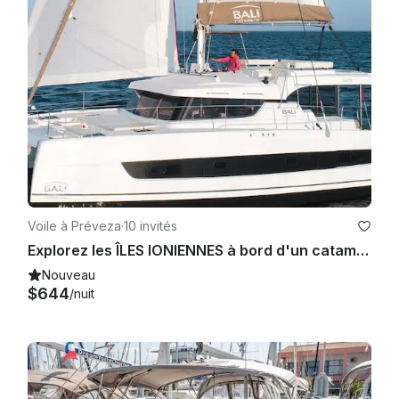
Voile à Préveza
·
10 invités
Explorez les ÎLES IONIENNES à bord d'un catamaran Bali Catspace - Tout nouveau ! ! !
Nouveau
$644
/nuit