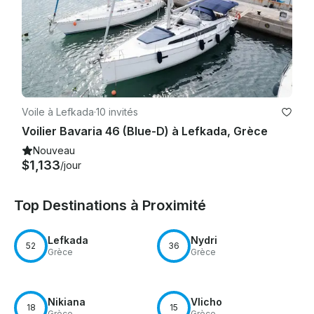
Voile à Lefkada
·
10 invités
Voilier Bavaria 46 (Blue-D) à Lefkada, Grèce
Nouveau
$1,133
/jour
Top Destinations à Proximité
Lefkada
Nydri
52
36
Grèce
Grèce
Nikiana
Vlicho
18
15
Grèce
Grèce