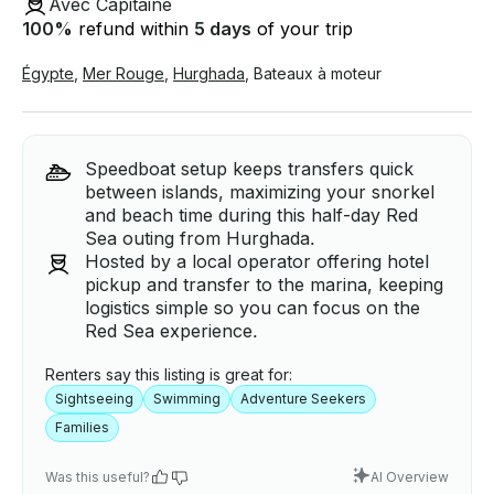
Avec Capitaine
100
%
refund within
5 days
of your trip
Égypte
,
Mer Rouge
,
Hurghada
,
Bateaux à moteur
Speedboat setup keeps transfers quick
between islands, maximizing your snorkel
and beach time during this half-day Red
Sea outing from Hurghada.
Hosted by a local operator offering hotel
pickup and transfer to the marina, keeping
logistics simple so you can focus on the
Red Sea experience.
Renters say this listing is great for:
Sightseeing
Swimming
Adventure Seekers
Families
Was this useful?
AI Overview