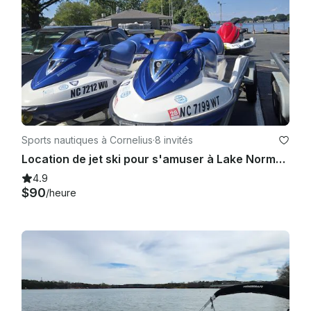
moins 15 minutes avant le départ prévu de votre session. 
Nous vérifierons que la dérogation de chacun a été signée, 
discuterons des mesures de sécurité et ferons une brève 
visite du bateau avant le départ. 

Qui doit signer une renonciation ? 

Toutes les personnes qui montent à bord doivent signer une 
décharge, même si elles ne participent pas à une activité de 
sports nautiques. Nous ne pouvons pas quitter le quai tant 
que tout le monde n'a pas soumis sa demande de 
Sports nautiques à Cornelius
·
8 invités
dérogation. Vous recevrez un lien pour signer les 
Location de jet ski pour s'amuser à Lake Norman, en Caroline du Nord, près de Charlotte
dérogations une fois votre réservation confirmée

4.9
. 

$90
/heure
Qu'est-ce qui est inclus dans ma session ? 

2026 MasterCraft Wake Boat, capitaine/instructeur de l'USCG 
pour une journée incroyable sur l'eau ! 

Également inclus : - - gilets de sauvetage (différentes tailles) 
- *les tailles pour les petits enfants peuvent être limitées

. - Wakeboards, planches
