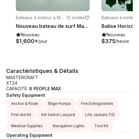
Bateaux à moteur à Mo
·
12 invités
Bateaux à moteur
oresville
oresville
Nouveau bateau de surf Master Craft NXT24 Wake à Mooresville
Nouveau
Nouveau
$1,600+
$375
/jour
/heure
Caractéristiques & Détails
MASTERCRAFT
XT24
CAPACITÉ:
8 PEOPLE MAX
Safety Equipment
Anchor & Rode
Bilge Pumps
Fire Extinguishers
First Aid Kit
Kill Switch Lanyard
Life Jackets
(12)
Medical Supplies
Navigation Lights
Tool Kit
Operating Equipment