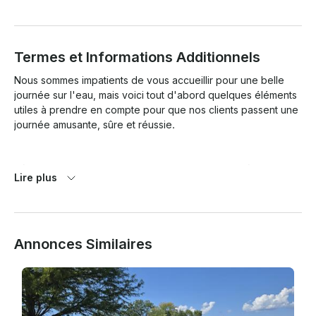
Termes et Informations Additionnels
Nous sommes impatients de vous accueillir pour une belle 
journée sur l'eau, mais voici tout d'abord quelques éléments 
utiles à prendre en compte pour que nos clients passent une 
journée amusante, sûre et réussie.

Où est-ce que le bateau viendra me chercher ? Où dois-je 
Lire plus
me garer ? 

Le bateau partira de la marina de la mer intérieure. Merci de 
vous garer dans la zone réservée aux voitures sans 
remorque. Nous ne sommes pas associés à Inland Sea 
Annonces Similaires
Marina, veuillez donc nous permettre de vous montrer le 
bateau plutôt que le personnel de la marina. 

Quand dois-je arriver ? 

Afin de maximiser votre temps sur l'eau, veuillez arriver au 