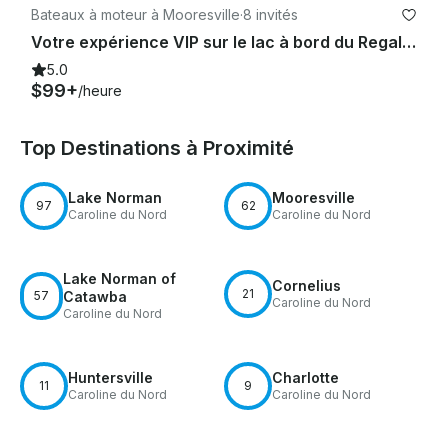
Bateaux à moteur à Mooresville
·
8 invités
Votre expérience VIP sur le lac à bord du Regal 2300 RX Bowrider : Lake Norman
5.0
$99+
/heure
Top Destinations à Proximité
Lake Norman
Mooresville
97
62
Caroline du Nord
Caroline du Nord
Lake Norman of
Cornelius
21
57
Catawba
Caroline du Nord
Caroline du Nord
Huntersville
Charlotte
11
9
Caroline du Nord
Caroline du Nord