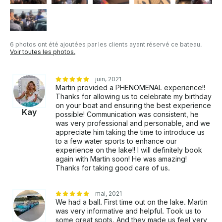
l'hospitalité et sachez comment faire ! Vous ne le
regretterez pas ! *Nos bateaux ne sont loués
qu'avec les capitaines de la Garde côtière américaine
au volant. Ces capitaines sont payés séparément du
6 photos ont été ajoutées par les clients ayant réservé ce bateau.
prix de la réservation. Nous n'autorisons pas les
Voir toutes les photos.
clients à conduire les bateaux. Si vous avez des
questions, nous pouvons y répondre via la
plateforme de messagerie de GetMyBoat avant que
juin, 2021
Martin provided a PHENOMENAL experience!!
vous ne payiez. Cliquez simplement sur « Demande
Thanks for allowing us to celebrate my birthday
de réservation » et envoyez-nous une demande pour
on your boat and ensuring the best experience
une offre personnalisée.
Kay
possible! Communication was consistent, he
was very professional and personable, and we
appreciate him taking the time to introduce us
to a few water sports to enhance our
experience on the lake!! I will definitely book
again with Martin soon! He was amazing!
Thanks for taking good care of us.
mai, 2021
We had a ball. First time out on the lake. Martin
was very informative and helpful. Took us to
some great spots. And they made us feel very